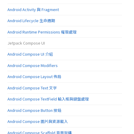
Android Activity 與 Fragment
Android Lifecycle 生命週期
Android Runtime Permissions 權限處理
Jetpack Compose UI
Android Compose UI 介紹
Android Compose Modifiers
Android Compose Layout 佈局
Android Compose Text 文字
Android Compose TextField 輸入框與鍵盤處理
Android Compose Button 按鈕
Android Compose 圖片與資源載入
Android Compose Scaffold 頁面架構