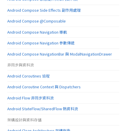
Android Compose Side Effects 副作用處理
Android Compose @Composable
Android Compose Navigation 導航
Android Compose Navigation 參數傳遞
Android Compose NavigationBar 與 ModalNavigationDrawer
非同步與資料流
Android Coroutines 協程
Android Coroutine Context 與 Dispatchers
Android Flow 非同步資料流
Android StateFlow/SharedFlow 熱資料流
架構設計與資料存儲
Android Clean Architecture 架構指南