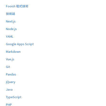
Fooish 程式技術
技術誌
Next.js
Node.js
YAML
Google Apps Script
Markdown
Vue.js
Git
Pandas
jQuery
Java
TypeScript
PHP