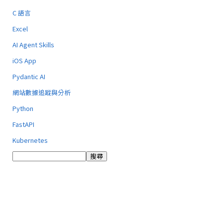
C 語言
Excel
AI Agent Skills
iOS App
Pydantic AI
網站數據追蹤與分析
Python
FastAPI
Kubernetes