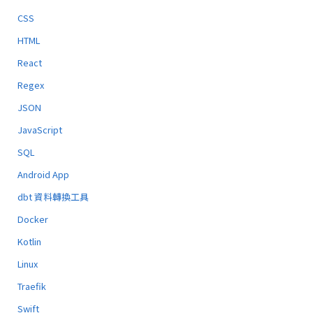
CSS
HTML
React
Regex
JSON
JavaScript
SQL
Android App
dbt 資料轉換工具
Docker
Kotlin
Linux
Traefik
Swift