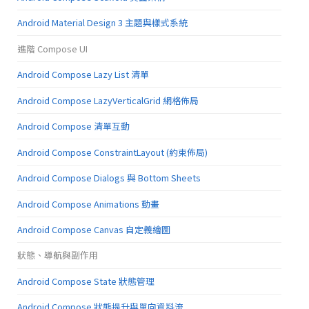
Android Material Design 3 主題與樣式系統
進階 Compose UI
Android Compose Lazy List 清單
Android Compose LazyVerticalGrid 網格佈局
Android Compose 清單互動
Android Compose ConstraintLayout (約束佈局)
Android Compose Dialogs 與 Bottom Sheets
Android Compose Animations 動畫
Android Compose Canvas 自定義繪圖
狀態、導航與副作用
Android Compose State 狀態管理
Android Compose 狀態提升與單向資料流