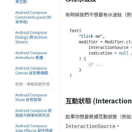
單互動
Android Compose
有時候我們不想要有水波紋（例
ConstraintLayout (約
束佈局)
Text(

Android Compose
"Click me"
,

Dialogs 與 Bottom
Sheets
    modifier = Modifier.clickable(

        interactionSource = remember { MutableInteractionSource() },

Android Compose
        indication = 
null
Animations 動畫
    ) {

// ...
Android Compose
    }

Canvas 自定義繪圖
狀態、導航與副作用
Android Compose
互動狀態 (Interaction
State 狀態管理
Android Compose 狀
態提升與單向資料流
如果你想要根據互動狀態（例如：按
。
Android Compose
InteractionSource
Side Effects 副作用處