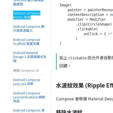
盤處理
Image(

    painter = painterResource(id = R.drawable.my_image),

Android Compose
    contentDescription = 
n
Button 按鈕
    modifier = Modifier

        .clip(CircleShape)

Android Compose 圖
        .clickable(

片與資源載入
            onClick = { 
/*
        )

Android Compose
Scaffold 頁面架構
Android Material
Design 3 主題與樣式系
加上
的元件會自動獲
clickable
統
回饋。
進階 Compose UI
Android Compose
水波紋效果 (Ripple Eff
Lazy List 清單
Android Compose
LazyVerticalGrid 網格
Compose 會根據 Material 
佈局
Android Compose 清
移除水波紋