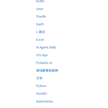
Kotlin
Linux
Traefik
Swift
C 語言
Excel
AI Agent Skills
iOS App
Pydantic AI
網站數據追蹤與
分析
Python
FastAPI
Kubernetes