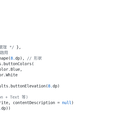
處理 */
 },

否啟用
Shape(
8.
dp), 
// 形狀
faults.buttonElevation(
8.
dp)

n + Text 等)
vorite, contentDescription = 
null
)

.
dp))
