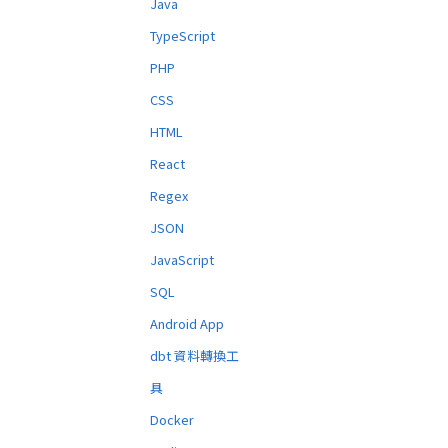
Java
TypeScript
PHP
CSS
HTML
React
Regex
JSON
JavaScript
SQL
Android App
dbt 資料轉換工
具
Docker