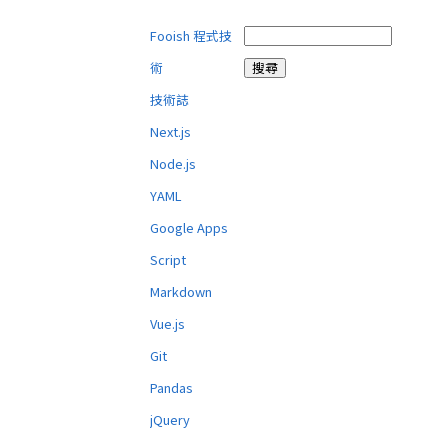
Fooish 程式技
術
技術誌
Next.js
Node.js
YAML
Google Apps
Script
Markdown
Vue.js
Git
Pandas
jQuery