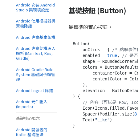
Android 安裝 Android
基礎按鈕 (Button)
Studio 與環境設定
Android 使用模擬器與
實機除錯
最標準的實心按鈕。
Android 專案基本架構
Button(

Android 專案結構深入
    onClick = { 
/* 點擊事件
解析 (Manifest, Res,
    enabled = 
true
, 
// 是
Gradle)
    shape = RoundedCorner
    colors = ButtonDefaults.buttonColors(

Android Gradle Build
        containerColor = Color.Blue,

System 基礎與依賴管
理
        contentColor = Color.White

    ),

Android Logcat 除錯
    elevation = ButtonDe
) {

Android 元件匯入
// 內容 (可以是 Row, Ico
(Imports)
    Icon(Icons.Filled.Fa
    Spacer(Modifier.size(
8
基礎核心概念
    Text(
"Like"
)

Android 開發者的
Kotlin 基礎語法