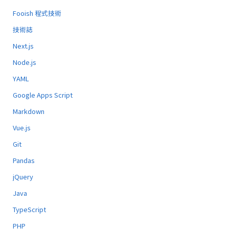
Fooish 程式技術
技術誌
Next.js
Node.js
YAML
Google Apps Script
Markdown
Vue.js
Git
Pandas
jQuery
Java
TypeScript
PHP