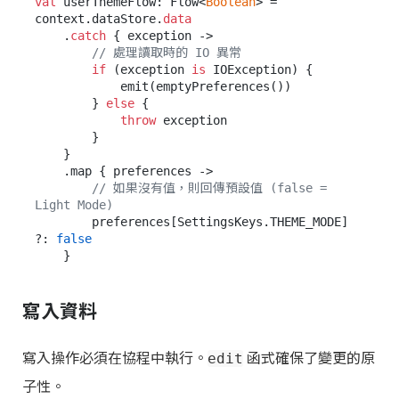
val
 userThemeFlow: Flow<
Boolean
> = 
context.dataStore.
data
    .
catch
 { exception ->

// 處理讀取時的 IO 異常
if
 (exception 
is
 IOException) {

            emit(emptyPreferences())

        } 
else
 {

throw
 exception

        }

    }

    .map { preferences ->

// 如果沒有值，則回傳預設值 (false = 
Light Mode)
        preferences[SettingsKeys.THEME_MODE] 
?: 
false
寫入資料
寫入操作必須在協程中執行。
函式確保了變更的原
edit
子性。