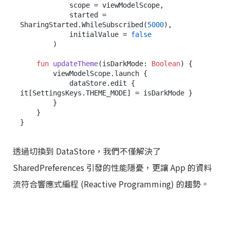
            scope = viewModelScope,

            started = 
SharingStarted.WhileSubscribed(
5000
),

            initialValue = 
false
        )

fun
updateTheme
(isDarkMode: 
Boolean
)
 {

        viewModelScope.launch {

            dataStore.edit { 
it[SettingsKeys.THEME_MODE] = isDarkMode }

        }

    }

透過切換到 DataStore，我們不僅解決了
SharedPreferences 引發的性能隱憂，更讓 App 的資料
流符合響應式編程 (Reactive Programming) 的趨勢。