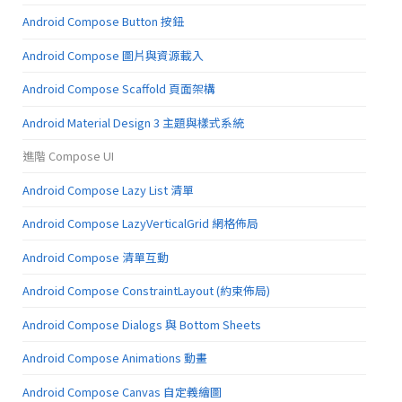
Android Compose Button 按鈕
Android Compose 圖片與資源載入
Android Compose Scaffold 頁面架構
Android Material Design 3 主題與樣式系統
進階 Compose UI
Android Compose Lazy List 清單
Android Compose LazyVerticalGrid 網格佈局
Android Compose 清單互動
Android Compose ConstraintLayout (約束佈局)
Android Compose Dialogs 與 Bottom Sheets
Android Compose Animations 動畫
Android Compose Canvas 自定義繪圖