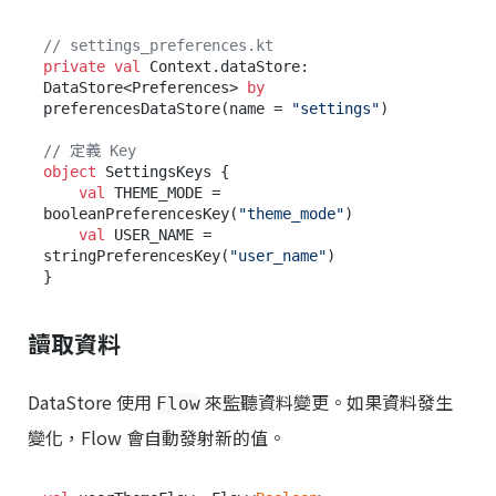
// settings_preferences.kt
private
val
 Context.dataStore: 
DataStore<Preferences> 
by
preferencesDataStore(name = 
"settings"
)

// 定義 Key
object
 SettingsKeys {

val
 THEME_MODE = 
booleanPreferencesKey(
"theme_mode"
)

val
 USER_NAME = 
stringPreferencesKey(
"user_name"
)

讀取資料
DataStore 使用
來監聽資料變更。如果資料發生
Flow
變化，Flow 會自動發射新的值。