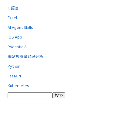
C 語言
Excel
AI Agent Skills
iOS App
Pydantic AI
網站數據追蹤與分析
Python
FastAPI
Kubernetes