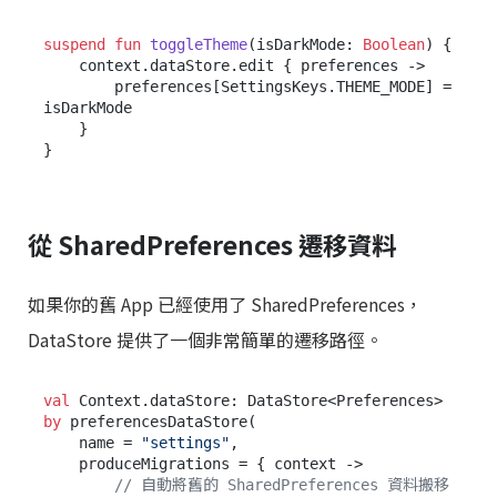
suspend
fun
toggleTheme
(isDarkMode: 
Boolean
)
 {

    context.dataStore.edit { preferences ->

        preferences[SettingsKeys.THEME_MODE] = 
isDarkMode

    }

從 SharedPreferences 遷移資料
如果你的舊 App 已經使用了 SharedPreferences，
DataStore 提供了一個非常簡單的遷移路徑。
val
 Context.dataStore: DataStore<Preferences> 
by
 preferencesDataStore(

    name = 
"settings"
,

    produceMigrations = { context ->

// 自動將舊的 SharedPreferences 資料搬移