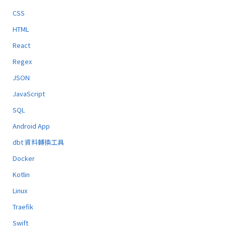
CSS
HTML
React
Regex
JSON
JavaScript
SQL
Android App
dbt 資料轉換工具
Docker
Kotlin
Linux
Traefik
Swift