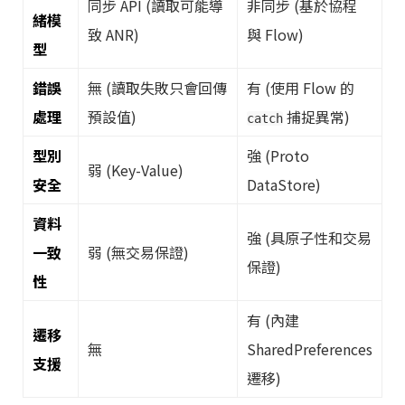
同步 API (讀取可能導
非同步 (基於協程
緒模
致 ANR)
與 Flow)
型
錯誤
無 (讀取失敗只會回傳
有 (使用 Flow 的
處理
預設值)
捕捉異常)
catch
型別
強 (Proto
弱 (Key-Value)
安全
DataStore)
資料
強 (具原子性和交易
一致
弱 (無交易保證)
保證)
性
有 (內建
遷移
無
SharedPreferences
支援
遷移)