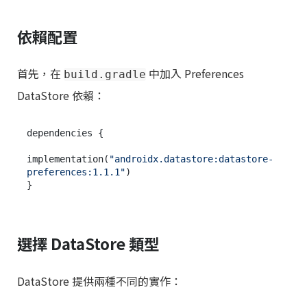
依賴配置
首先，在
中加入 Preferences
build.gradle
DataStore 依賴：
dependencies {

implementation(
"androidx.datastore:datastore-
preferences:1.1.1"
)

選擇 DataStore 類型
DataStore 提供兩種不同的實作：