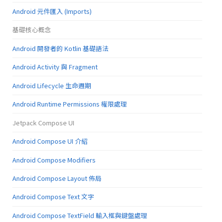
Android 元件匯入 (Imports)
基礎核心概念
Android 開發者的 Kotlin 基礎語法
Android Activity 與 Fragment
Android Lifecycle 生命週期
Android Runtime Permissions 權限處理
Jetpack Compose UI
Android Compose UI 介紹
Android Compose Modifiers
Android Compose Layout 佈局
Android Compose Text 文字
Android Compose TextField 輸入框與鍵盤處理