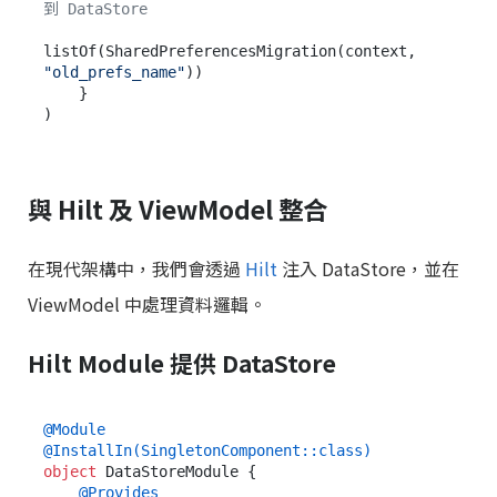
到 DataStore
listOf(SharedPreferencesMigration(context, 
"old_prefs_name"
))

    }

與 Hilt 及 ViewModel 整合
在現代架構中，我們會透過
Hilt
注入 DataStore，並在
ViewModel 中處理資料邏輯。
Hilt Module 提供 DataStore
@Module
@InstallIn(SingletonComponent::class)
object
 DataStoreModule {

@Provides