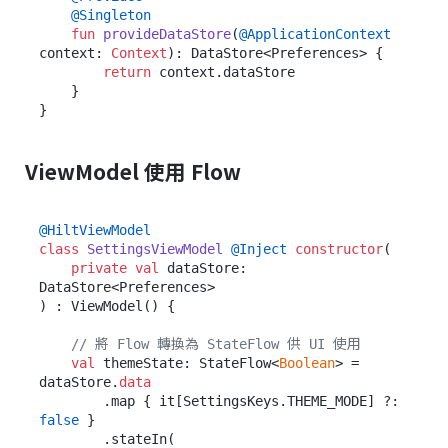
@Singleton
fun
provideDataStore
(
@ApplicationContext
context: 
Context
)
: DataStore<Preferences> {

return
 context.dataStore

    }

ViewModel 使用 Flow
@HiltViewModel
class
SettingsViewModel
@Inject
constructor
(

private
val
 dataStore: 
DataStore<Preferences>

) : ViewModel() {

// 將 Flow 轉換為 StateFlow 供 UI 使用
val
 themeState: StateFlow<
Boolean
> = 
dataStore.
data
        .map { it[SettingsKeys.THEME_MODE] ?: 
false
 }

        .stateIn(
