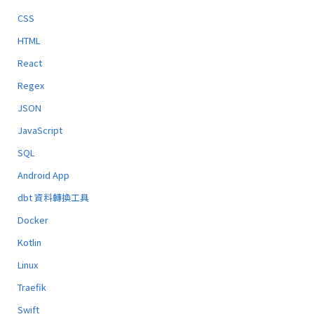
CSS
HTML
React
Regex
JSON
JavaScript
SQL
Android App
dbt 資料轉換工具
Docker
Kotlin
Linux
Traefik
Swift