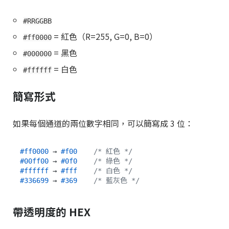
#RRGGBB
= 紅色（R=255, G=0, B=0）
#ff0000
= 黑色
#000000
= 白色
#ffffff
簡寫形式
如果每個通道的兩位數字相同，可以簡寫成 3 位：
#ff0000
 → 
#f00
/* 紅色 */
#00ff00
 → 
#0f0
/* 綠色 */
#ffffff
 → 
#fff
/* 白色 */
#336699
 → 
#369
/* 藍灰色 */
帶透明度的 HEX