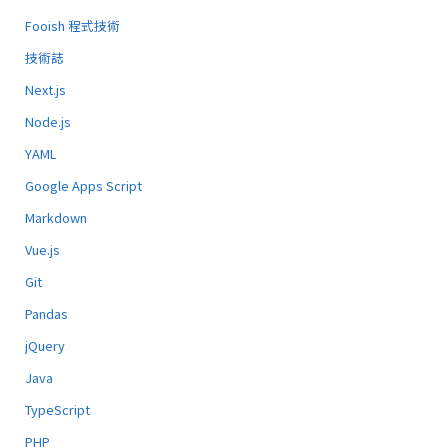
Fooish 程式技術
技術誌
Next.js
Node.js
YAML
Google Apps Script
Markdown
Vue.js
Git
Pandas
jQuery
Java
TypeScript
PHP