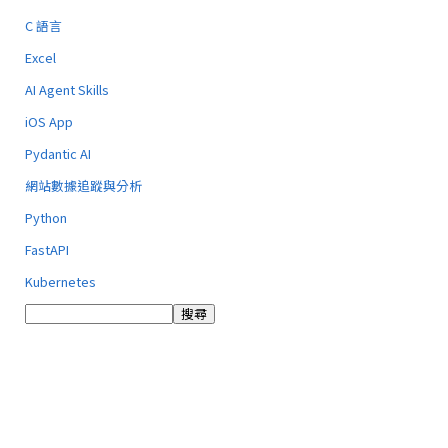
C 語言
Excel
AI Agent Skills
iOS App
Pydantic AI
網站數據追蹤與分析
Python
FastAPI
Kubernetes