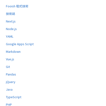
Fooish 程式技術
技術誌
Next.js
Node.js
YAML
Google Apps Script
Markdown
Vue.js
Git
Pandas
jQuery
Java
TypeScript
PHP