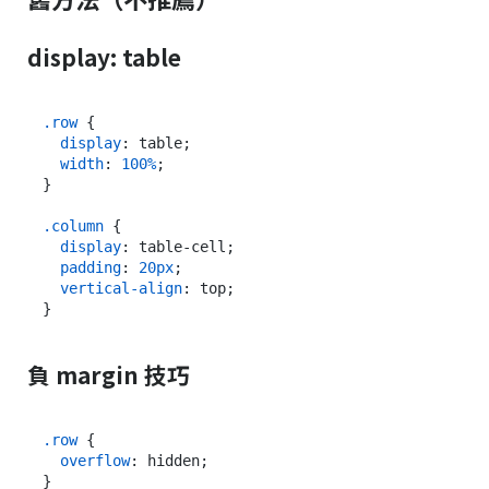
display: table
.row
 {

display
: table;

width
: 
100%
;

}

.column
 {

display
: table-cell;

padding
: 
20px
;

vertical-align
: top;

負 margin 技巧
.row
 {

overflow
: hidden;

}
