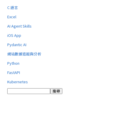
C 語言
Excel
AI Agent Skills
iOS App
Pydantic AI
網站數據追蹤與分析
Python
FastAPI
Kubernetes