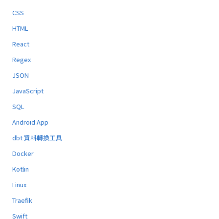
CSS
HTML
React
Regex
JSON
JavaScript
SQL
Android App
dbt 資料轉換工具
Docker
Kotlin
Linux
Traefik
Swift