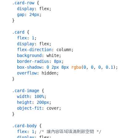
.card-row
 {

display
: flex;

gap
: 
24px
;

}

.card
 {

flex
: 
1
;

display
: flex;

flex-direction
: column;

background
: white;

border-radius
: 
8px
;

box-shadow
: 
0
2px
8px
rgba
(
0
, 
0
, 
0
, 
0.1
);

overflow
: hidden;

}

.card-image
 {

width
: 
100%
;

height
: 
200px
;

object-fit
: cover;

}

.card-body
 {

flex
: 
1
; 
/* 讓內容區域填滿剩餘空間 */
display
: flex;
