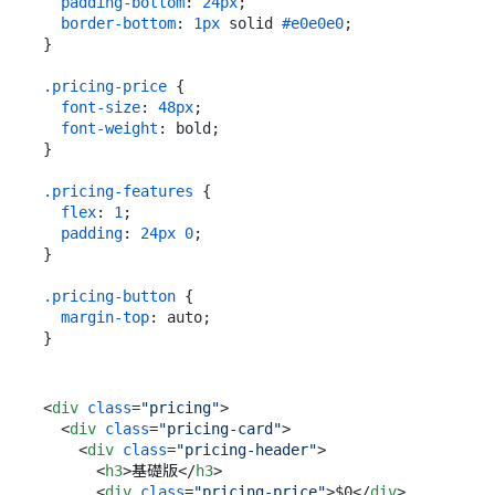
padding-bottom
: 
24px
;

border-bottom
: 
1px
 solid 
#e0e0e0
;

}

.pricing-price
 {

font-size
: 
48px
;

font-weight
: bold;

}

.pricing-features
 {

flex
: 
1
;

padding
: 
24px
0
;

}

.pricing-button
 {

margin-top
: auto;

<
div
class
=
"pricing"
>
<
div
class
=
"pricing-card"
>
<
div
class
=
"pricing-header"
>
<
h3
>
基礎版
</
h3
>
<
div
class
=
"pricing-price"
>
$0
</
div
>