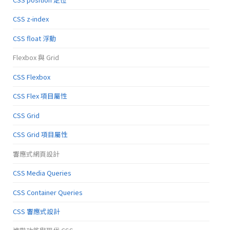
CSS z-index
CSS float 浮動
Flexbox 與 Grid
CSS Flexbox
CSS Flex 項目屬性
CSS Grid
CSS Grid 項目屬性
響應式網頁設計
CSS Media Queries
CSS Container Queries
CSS 響應式設計