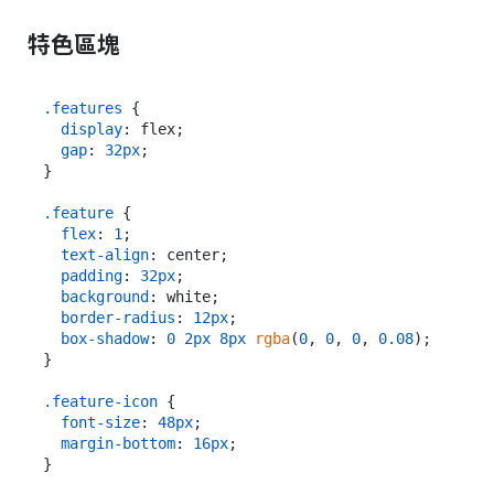
特色區塊
.features
 {

display
: flex;

gap
: 
32px
;

}

.feature
 {

flex
: 
1
;

text-align
: center;

padding
: 
32px
;

background
: white;

border-radius
: 
12px
;

box-shadow
: 
0
2px
8px
rgba
(
0
, 
0
, 
0
, 
0.08
);

}

.feature-icon
 {

font-size
: 
48px
;

margin-bottom
: 
16px
;

}
