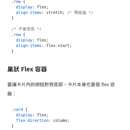
.row
 {

display
: flex;

align-items
: stretch; 
/* 預設值 */
}

/* 不會等高 */
.row
 {

display
: flex;

align-items
: flex-start;

巢狀 Flex 容器
要讓卡片內的按鈕對齊底部，卡片本身也要是 flex 容
器：
.card
 {

display
: flex;

flex-direction
: column;

}
