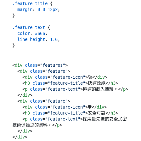
.feature-title
 {

margin
: 
0
0
12px
;

}

.feature-text
 {

color
: 
#666
;

line-height
: 
1.6
;

<
div
class
=
"features"
>
<
div
class
=
"feature"
>
<
div
class
=
"feature-icon"
>
🚀
</
div
>
<
h3
class
=
"feature-title"
>
快速效能
</
h3
>
<
p
class
=
"feature-text"
>
極速的載入體驗。
</
p
>
</
div
>
<
div
class
=
"feature"
>
<
div
class
=
"feature-icon"
>
🛡️
</
div
>
<
h3
class
=
"feature-title"
>
安全可靠
</
h3
>
<
p
class
=
"feature-text"
>
採用最先進的安全加密
技術保護您的資料。
</
p
>
</
div
>
</
div
>