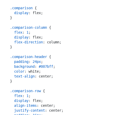
.comparison
 {

display
: flex;

}

.comparison-column
 {

flex
: 
1
;

display
: flex;

flex-direction
: column;

}

.comparison-header
 {

padding
: 
24px
;

background
: 
#007bff
;

color
: white;

text-align
: center;

}

.comparison-row
 {

flex
: 
1
;

display
: flex;

align-items
: center;

justify-content
: center;
