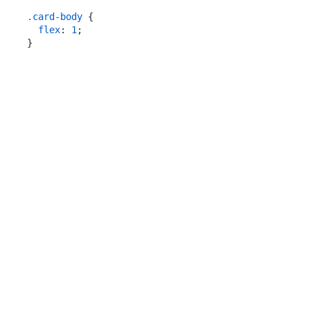
.card-body
 {

flex
: 
1
;
