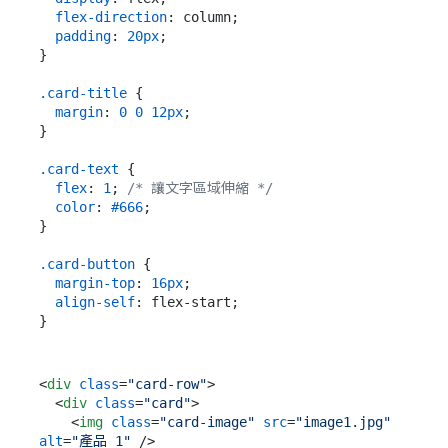
flex-direction
: column;

padding
: 
20px
;

}

.card-title
 {

margin
: 
0
0
12px
;

}

.card-text
 {

flex
: 
1
; 
/* 讓文字區域伸縮 */
color
: 
#666
;

}

.card-button
 {

margin-top
: 
16px
;

align-self
: flex-start;

<
div
class
=
"card-row"
>
<
div
class
=
"card"
>
<
img
class
=
"card-image"
src
=
"image1.jpg"
alt
=
"產品 1"
 />