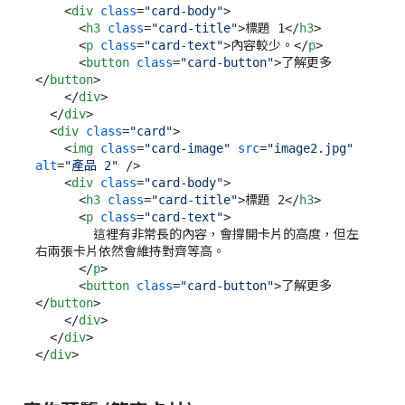
<
div
class
=
"card-body"
>
<
h3
class
=
"card-title"
>
標題 1
</
h3
>
<
p
class
=
"card-text"
>
內容較少。
</
p
>
<
button
class
=
"card-button"
>
了解更多
</
button
>
</
div
>
</
div
>
<
div
class
=
"card"
>
<
img
class
=
"card-image"
src
=
"image2.jpg"
alt
=
"產品 2"
 />
<
div
class
=
"card-body"
>
<
h3
class
=
"card-title"
>
標題 2
</
h3
>
<
p
class
=
"card-text"
>
        這裡有非常長的內容，會撐開卡片的高度，但左
右兩張卡片依然會維持對齊等高。

</
p
>
<
button
class
=
"card-button"
>
了解更多
</
button
>
</
div
>
</
div
>
</
div
>