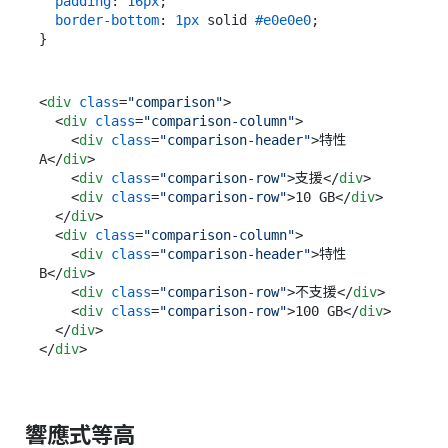
padding
: 
16px
;

border-bottom
: 
1px
 solid 
#e0e0e0
;

<
div
class
=
"comparison"
>
<
div
class
=
"comparison-column"
>
<
div
class
=
"comparison-header"
>
特性 
A
</
div
>
<
div
class
=
"comparison-row"
>
支援
</
div
>
<
div
class
=
"comparison-row"
>
10 GB
</
div
>
</
div
>
<
div
class
=
"comparison-column"
>
<
div
class
=
"comparison-header"
>
特性 
B
</
div
>
<
div
class
=
"comparison-row"
>
不支援
</
div
>
<
div
class
=
"comparison-row"
>
100 GB
</
div
>
</
div
>
</
div
>
響應式等高