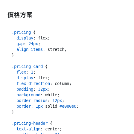
價格方案
.pricing
 {

display
: flex;

gap
: 
24px
;

align-items
: stretch;

}

.pricing-card
 {

flex
: 
1
;

display
: flex;

flex-direction
: column;

padding
: 
32px
;

background
: white;

border-radius
: 
12px
;

border
: 
1px
 solid 
#e0e0e0
;

}

.pricing-header
 {

text-align
: center;
