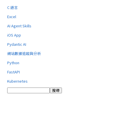
C 語言
Excel
AI Agent Skills
iOS App
Pydantic AI
網站數據追蹤與分析
Python
FastAPI
Kubernetes