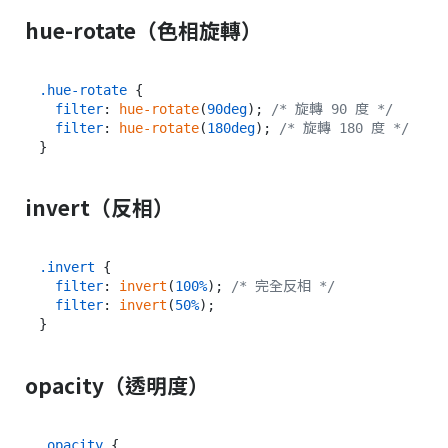
hue-rotate（色相旋轉）
.hue-rotate
 {

filter
: 
hue-rotate
(
90deg
); 
/* 旋轉 90 度 */
filter
: 
hue-rotate
(
180deg
); 
/* 旋轉 180 度 */
invert（反相）
.invert
 {

filter
: 
invert
(
100%
); 
/* 完全反相 */
filter
: 
invert
(
50%
);

opacity（透明度）
.opacity
 {
