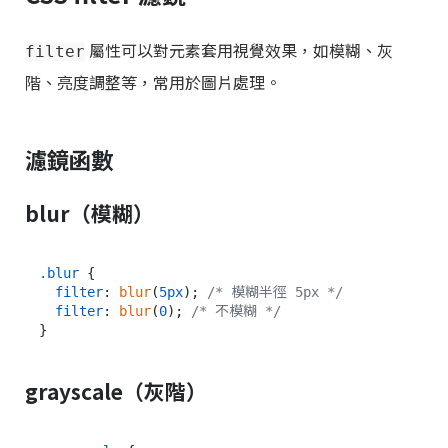
屬性可以對元素套用視覺效果，如模糊、灰
filter
階、亮度調整等，常用於圖片處理。
濾鏡函數
blur（模糊）
.blur
 {

filter
: 
blur
(
5px
); 
/* 模糊半徑 5px */
filter
: 
blur
(
0
); 
/* 不模糊 */
grayscale（灰階）