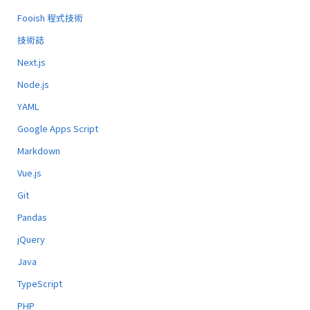
Fooish 程式技術
技術誌
Next.js
Node.js
YAML
Google Apps Script
Markdown
Vue.js
Git
Pandas
jQuery
Java
TypeScript
PHP