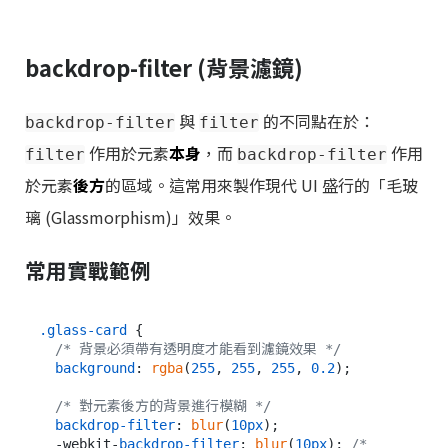
backdrop-filter (背景濾鏡)
與
的不同點在於：
backdrop-filter
filter
作用於元素
本身
，而
作用
filter
backdrop-filter
於元素
後方
的區域。這常用來製作現代 UI 盛行的「毛玻
璃 (Glassmorphism)」效果。
常用實戰範例
.glass-card
 {

/* 背景必須帶有透明度才能看到濾鏡效果 */
background
: 
rgba
(
255
, 
255
, 
255
, 
0.2
);

/* 對元素後方的背景進行模糊 */
backdrop-filter
: 
blur
(
10px
);

  -webkit-
backdrop-filter
: 
blur
(
10px
); 
/* 