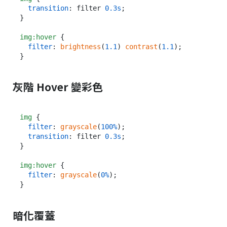
transition
: filter 
0.3s
;

}

img
:hover
 {

filter
: 
brightness
(
1.1
) 
contrast
(
1.1
);

灰階 Hover 變彩色
img
 {

filter
: 
grayscale
(
100%
);

transition
: filter 
0.3s
;

}

img
:hover
 {

filter
: 
grayscale
(
0%
);

暗化覆蓋