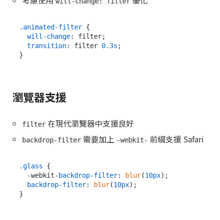
will-change: filter
.animated-filter
 {

will-change
: filter;

transition
: filter 
0.3s
;

瀏覽器支援
在現代瀏覽器中支援良好
filter
需要加上
前綴支援 Safari
backdrop-filter
-webkit-
.glass
 {

  -webkit-
backdrop-filter
: 
blur
(
10px
);

backdrop-filter
: 
blur
(
10px
);
