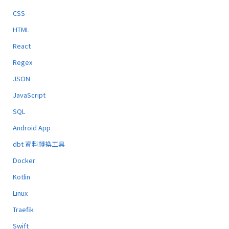
CSS
HTML
React
Regex
JSON
JavaScript
SQL
Android App
dbt 資料轉換工具
Docker
Kotlin
Linux
Traefik
Swift