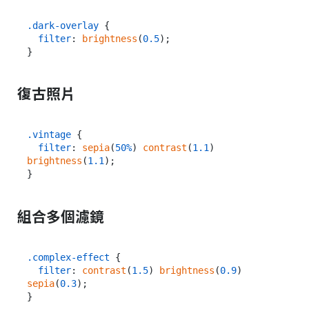
.dark-overlay
 {

filter
: 
brightness
(
0.5
);

復古照片
.vintage
 {

filter
: 
sepia
(
50%
) 
contrast
(
1.1
) 
brightness
(
1.1
);

組合多個濾鏡
.complex-effect
 {

filter
: 
contrast
(
1.5
) 
brightness
(
0.9
) 
sepia
(
0.3
);
