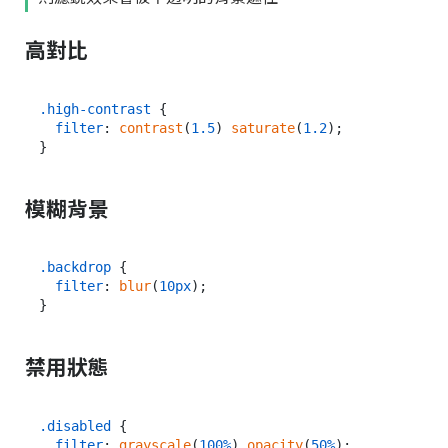
高對比
.high-contrast
 {

filter
: 
contrast
(
1.5
) 
saturate
(
1.2
);

模糊背景
.backdrop
 {

filter
: 
blur
(
10px
);

禁用狀態
.disabled
 {

filter
: 
grayscale
(
100%
) 
opacity
(
50%
);
