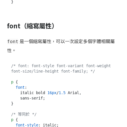
font（縮寫屬性）
是一個縮寫屬性，可以一次設定多個字體相關屬
font
性。
/* font: font-style font-variant font-weight 
font-size/line-height font-family; */
p
 {

font
:

    italic bold 
16px
/
1.5
 Arial,

    sans-serif;

}

/* 等同於 */
p
 {

font-style
: italic;
