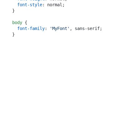
font-style
: normal;

}

body
 {

font-family
: 
'MyFont'
, sans-serif;
