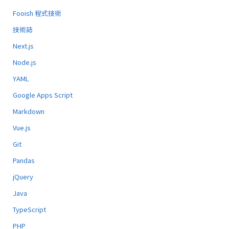
Fooish 程式技術
技術誌
Next.js
Node.js
YAML
Google Apps Script
Markdown
Vue.js
Git
Pandas
jQuery
Java
TypeScript
PHP