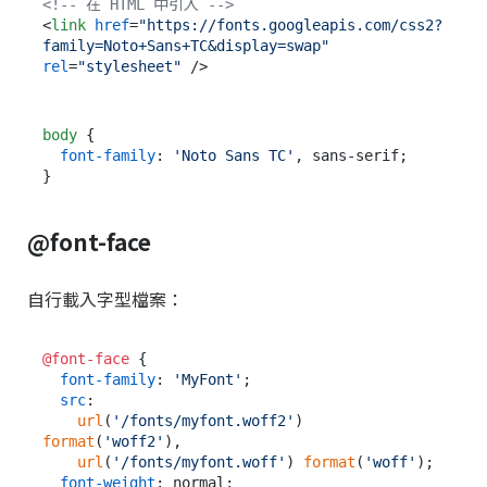
<!-- 在 HTML 中引入 -->
<
link
href
=
"https://fonts.googleapis.com/css2?
family=Noto+Sans+TC&display=swap"
rel
=
"stylesheet"
 />
body
 {

font-family
: 
'Noto Sans TC'
, sans-serif;

@font-face
自行載入字型檔案：
@font-face
 {

font-family
: 
'MyFont'
;

src
:

url
(
'/fonts/myfont.woff2'
) 
format
(
'woff2'
),

url
(
'/fonts/myfont.woff'
) 
format
(
'woff'
);

font-weight
: normal;
