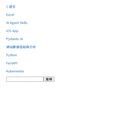
C 語言
Excel
AI Agent Skills
iOS App
Pydantic AI
網站數據追蹤與分析
Python
FastAPI
Kubernetes