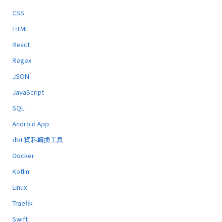
CSS
HTML
React
Regex
JSON
JavaScript
SQL
Android App
dbt 資料轉換工具
Docker
Kotlin
Linux
Traefik
Swift