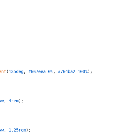
ent
(
135deg
, 
#667eea
0%
, 
#764ba2
100%
);

vw
, 
4rem
);

vw
, 
1.25rem
);
