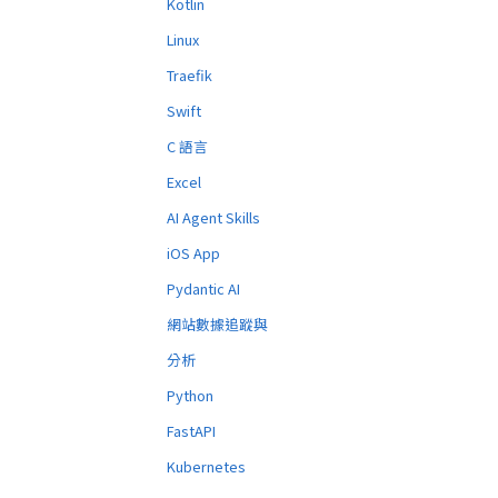
Kotlin
Linux
Traefik
Swift
C 語言
Excel
AI Agent Skills
iOS App
Pydantic AI
網站數據追蹤與
分析
Python
FastAPI
Kubernetes