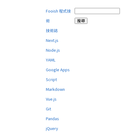
Fooish 程式技
術
技術誌
Next.js
Node.js
YAML
Google Apps
Script
Markdown
Vue.js
Git
Pandas
jQuery