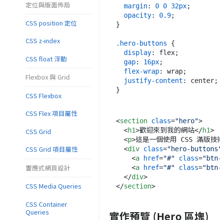
定位與版面佈局
margin
: 
0
0
32px
;

opacity
: 
0.9
;

CSS position 定位
}

CSS z-index
.hero-buttons
 {

display
: flex;

CSS float 浮動
gap
: 
16px
;

flex-wrap
: wrap;

Flexbox 與 Grid
justify-content
: center;

CSS Flexbox
CSS Flex 項目屬性
<
section
class
=
"hero"
>
<
h1
>
歡迎來到我的網站
</
h1
>
CSS Grid
<
p
>
這是一個使用 CSS 滿版技
CSS Grid 項目屬性
<
div
class
=
"hero-buttons
<
a
href
=
"#"
class
=
"btn
響應式網頁設計
<
a
href
=
"#"
class
=
"btn
</
div
>
CSS Media Queries
</
section
>
CSS Container
Queries
實作預覽 (Hero 區塊)