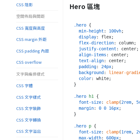
CSS 陰影
Hero 區塊
空間佈局與間距
.hero
 {

CSS 寬度與高度
min-height
: 
100vh
;

display
: flex;

CSS margin 外距
flex-direction
: column;

justify-content
: center;

CSS padding 內距
align-items
: center;

text-align
: center;

CSS overflow
padding
: 
24px
;

background
: 
linear-gradi
文字與編排樣式
color
: white;

}

CSS 字體
.hero
h1
 {

CSS 文字樣式
font-size
: 
clamp
(
2rem
, 
5
CSS 文字裝飾
margin
: 
0
0
16px
;

}

CSS 文字轉換
.hero
p
 {

CSS 文字溢出
font-size
: 
clamp
(
1rem
, 
2
max-width
: 
600px
;
