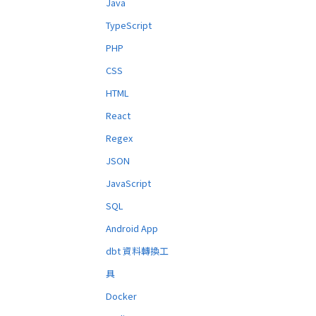
Java
TypeScript
PHP
CSS
HTML
React
Regex
JSON
JavaScript
SQL
Android App
dbt 資料轉換工
具
Docker