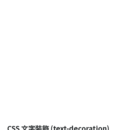
CSS 文字裝飾 (text-decoration)