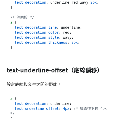
text-decoration
: underline red wavy 
2px
;

}

/* 等同於 */
a
 {

text-decoration-line
: underline;

text-decoration-color
: red;

text-decoration-style
: wavy;

text-decoration-thickness
: 
2px
;

text-underline-offset（底線偏移）
設定底線和文字之間的距離。
a
 {

text-decoration
: underline;

text-underline-offset
: 
4px
; 
/* 底線往下移 4px 
*/