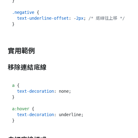
}

.negative
 {

text-underline-offset
: -
2px
; 
/* 底線往上移 */
實用範例
移除連結底線
a
 {

text-decoration
: none;

}

a
:hover
 {

text-decoration
: underline;
