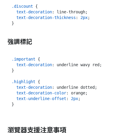
.discount
 {

text-decoration
: line-through;

text-decoration-thickness
: 
2px
;

強調標記
.important
 {

text-decoration
: underline wavy red;

}

.highlight
 {

text-decoration
: underline dotted;

text-decoration-color
: orange;

text-underline-offset
: 
2px
;

瀏覽器支援注意事項