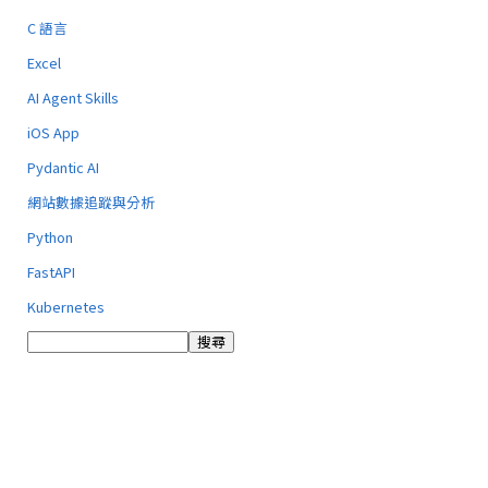
C 語言
Excel
AI Agent Skills
iOS App
Pydantic AI
網站數據追蹤與分析
Python
FastAPI
Kubernetes