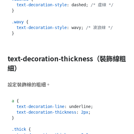
text-decoration-style
: dashed; 
/* 虛線 */
}

.wavy
 {

text-decoration-style
: wavy; 
/* 波浪線 */
text-decoration-thickness（裝飾線粗
細）
設定裝飾線的粗細。
a
 {

text-decoration-line
: underline;

text-decoration-thickness
: 
2px
;

}

.thick
 {
