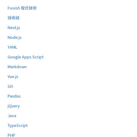
Fooish 程式技術
技術誌
Next.js
Node.js
YAML
Google Apps Script
Markdown
Vue.js
Git
Pandas
jQuery
Java
TypeScript
PHP