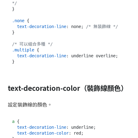
*/
}

.none
 {

text-decoration-line
: none; 
/* 無裝飾線 */
}

/* 可以組合多種 */
.multiple
 {

text-decoration-line
: underline overline;

text-decoration-color（裝飾線顏色）
設定裝飾線的顏色。
a
 {

text-decoration-line
: underline;

text-decoration-color
: red;
