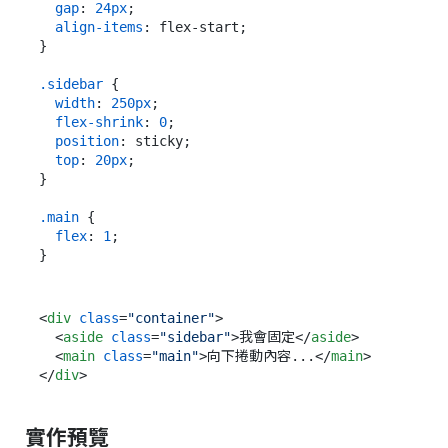
gap
: 
24px
;

align-items
: flex-start;

}

.sidebar
 {

width
: 
250px
;

flex-shrink
: 
0
;

position
: sticky;

top
: 
20px
;

}

.main
 {

flex
: 
1
;

<
div
class
=
"container"
>
<
aside
class
=
"sidebar"
>
我會固定
</
aside
>
<
main
class
=
"main"
>
向下捲動內容...
</
main
>
</
div
>
實作預覽