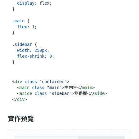
display
: flex;

}

.main
 {

flex
: 
1
;

}

.sidebar
 {

width
: 
250px
;

flex-shrink
: 
0
;

<
div
class
=
"container"
>
<
main
class
=
"main"
>
主內容
</
main
>
<
aside
class
=
"sidebar"
>
側邊欄
</
aside
>
</
div
>
實作預覽