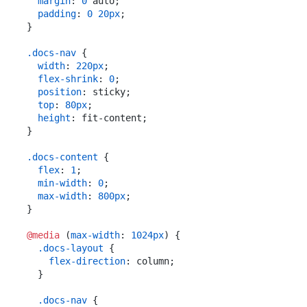
margin
: 
0
 auto;

padding
: 
0
20px
;

}

.docs-nav
 {

width
: 
220px
;

flex-shrink
: 
0
;

position
: sticky;

top
: 
80px
;

height
: fit-content;

}

.docs-content
 {

flex
: 
1
;

min-width
: 
0
;

max-width
: 
800px
;

}

@media
 (
max-width
: 
1024px
) {

.docs-layout
 {

flex-direction
: column;

  }

.docs-nav
 {
