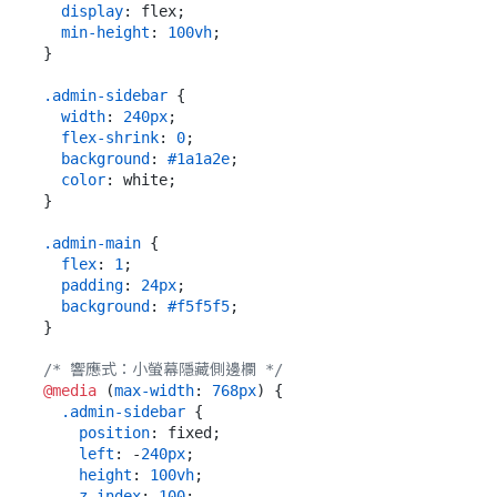
display
: flex;

min-height
: 
100vh
;

}

.admin-sidebar
 {

width
: 
240px
;

flex-shrink
: 
0
;

background
: 
#1a1a2e
;

color
: white;

}

.admin-main
 {

flex
: 
1
;

padding
: 
24px
;

background
: 
#f5f5f5
;

}

/* 響應式：小螢幕隱藏側邊欄 */
@media
 (
max-width
: 
768px
) {

.admin-sidebar
 {

position
: fixed;

left
: -
240px
;

height
: 
100vh
;

z-index
: 
100
;
