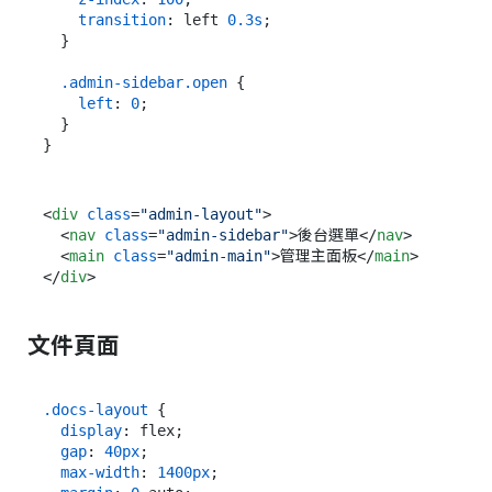
transition
: left 
0.3s
;

  }

.admin-sidebar
.open
 {

left
: 
0
;

  }

<
div
class
=
"admin-layout"
>
<
nav
class
=
"admin-sidebar"
>
後台選單
</
nav
>
<
main
class
=
"admin-main"
>
管理主面板
</
main
>
</
div
>
文件頁面
.docs-layout
 {

display
: flex;

gap
: 
40px
;

max-width
: 
1400px
;
