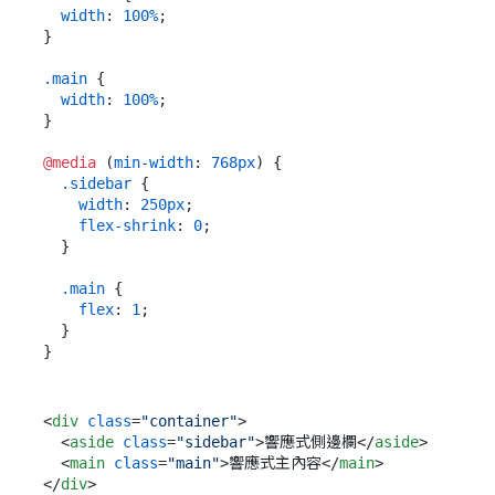
width
: 
100%
;

}

.main
 {

width
: 
100%
;

}

@media
 (
min-width
: 
768px
) {

.sidebar
 {

width
: 
250px
;

flex-shrink
: 
0
;

  }

.main
 {

flex
: 
1
;

  }

<
div
class
=
"container"
>
<
aside
class
=
"sidebar"
>
響應式側邊欄
</
aside
>
<
main
class
=
"main"
>
響應式主內容
</
main
>
</
div
>