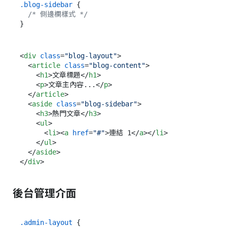
.blog-sidebar
 {

/* 側邊欄樣式 */
<
div
class
=
"blog-layout"
>
<
article
class
=
"blog-content"
>
<
h1
>
文章標題
</
h1
>
<
p
>
文章主內容...
</
p
>
</
article
>
<
aside
class
=
"blog-sidebar"
>
<
h3
>
熱門文章
</
h3
>
<
ul
>
<
li
>
<
a
href
=
"#"
>
連結 1
</
a
>
</
li
>
</
ul
>
</
aside
>
</
div
>
後台管理介面
.admin-layout
 {
