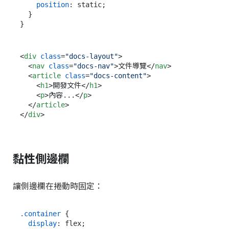
position
: static;

  }

<
div
class
=
"docs-layout"
>
<
nav
class
=
"docs-nav"
>
文件導覽
</
nav
>
<
article
class
=
"docs-content"
>
<
h1
>
開發文件
</
h1
>
<
p
>
內容...
</
p
>
</
article
>
</
div
>
黏性側邊欄
讓側邊欄在捲動時固定：
.container
 {

display
: flex;
