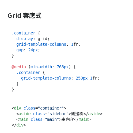
Grid 響應式
.container
 {

display
: grid;

grid-template-columns
: 
1
fr;

gap
: 
24px
;

}

@media
 (
min-width
: 
768px
) {

.container
 {

grid-template-columns
: 
250px
1
fr;

  }

<
div
class
=
"container"
>
<
aside
class
=
"sidebar"
>
側邊欄
</
aside
>
<
main
class
=
"main"
>
主內容
</
main
>
</
div
>