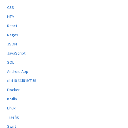
CSS
HTML
React
Regex
JSON
JavaScript
SQL
Android App
dbt 資料轉換工具
Docker
Kotlin
Linux
Traefik
Swift