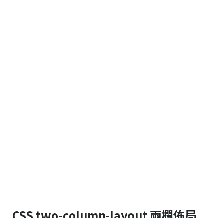
CSS two-column-layout 兩欄佈局