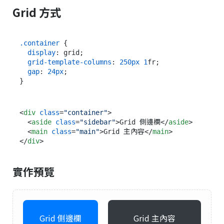
Grid 方式
.container
 {

display
: grid;

grid-template-columns
: 
250px
1
fr;

gap
: 
24px
;

<
div
class
=
"container"
>
<
aside
class
=
"sidebar"
>
Grid 側邊欄
</
aside
>
<
main
class
=
"main"
>
Grid 主內容
</
main
>
</
div
>
實作預覽
Grid 側邊欄
Grid 主內容