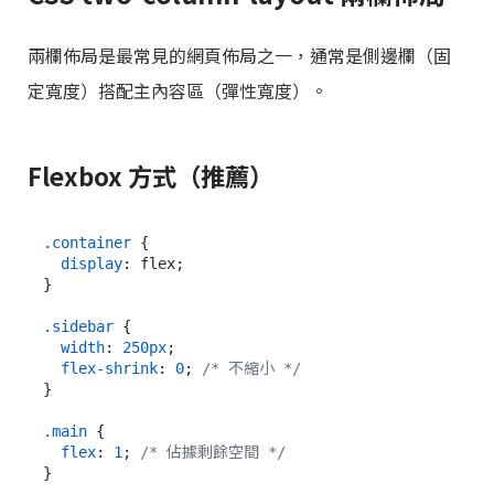
兩欄佈局是最常見的網頁佈局之一，通常是側邊欄（固
定寬度）搭配主內容區（彈性寬度）。
Flexbox 方式（推薦）
.container
 {

display
: flex;

}

.sidebar
 {

width
: 
250px
;

flex-shrink
: 
0
; 
/* 不縮小 */
}

.main
 {

flex
: 
1
; 
/* 佔據剩餘空間 */