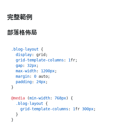
完整範例
部落格佈局
.blog-layout
 {

display
: grid;

grid-template-columns
: 
1
fr;

gap
: 
32px
;

max-width
: 
1200px
;

margin
: 
0
 auto;

padding
: 
24px
;

}

@media
 (
min-width
: 
768px
) {

.blog-layout
 {

grid-template-columns
: 
1
fr 
300px
;

  }

}
