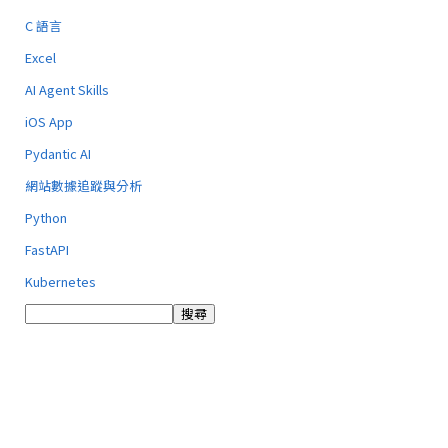
C 語言
Excel
AI Agent Skills
iOS App
Pydantic AI
網站數據追蹤與分析
Python
FastAPI
Kubernetes