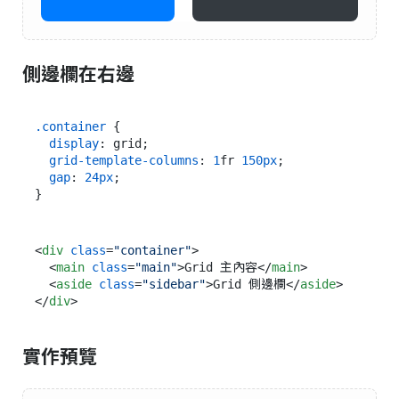
側邊欄在右邊
.container
 {

display
: grid;

grid-template-columns
: 
1
fr 
150px
;

gap
: 
24px
;

<
div
class
=
"container"
>
<
main
class
=
"main"
>
Grid 主內容
</
main
>
<
aside
class
=
"sidebar"
>
Grid 側邊欄
</
aside
>
</
div
>
實作預覽