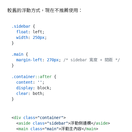
較舊的浮動方式，現在不推薦使用：
.sidebar
 {

捲動中... 側邊欄依然在
float
: left;

width
: 
250px
;

上方！
}

.main
 {

margin-left
: 
270px
; 
/* sidebar 寬度 + 間距 */
}

.container
::after
 {

content
: 
''
;

display
: block;

clear
: both;

<
div
class
=
"container"
>
<
aside
class
=
"sidebar"
>
浮動側邊欄
</
aside
>
<
main
class
=
"main"
>
浮動主內容
</
main
>