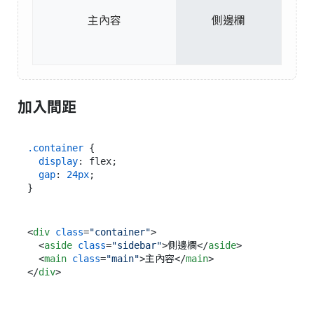
主內容
側邊欄
加入間距
.container
 {

display
: flex;

gap
: 
24px
;

<
div
class
=
"container"
>
<
aside
class
=
"sidebar"
>
側邊欄
</
aside
>
<
main
class
=
"main"
>
主內容
</
main
>
</
div
>