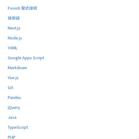
Fooish 程式技術
技術誌
Next.js
Node.js
YAML
Google Apps Script
Markdown
Vue.js
Git
Pandas
jQuery
Java
TypeScript
PHP