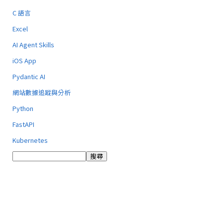
C 語言
Excel
AI Agent Skills
iOS App
Pydantic AI
網站數據追蹤與分析
Python
FastAPI
Kubernetes