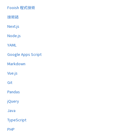
Fooish 程式技術
技術誌
Next.js
Node.js
YAML
Google Apps Script
Markdown
Vue.js
Git
Pandas
jQuery
Java
TypeScript
PHP