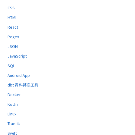
CSS
HTML
React
Regex
JSON
JavaScript
SQL
Android App
dbt 資料轉換工具
Docker
Kotlin
Linux
Traefik
Swift