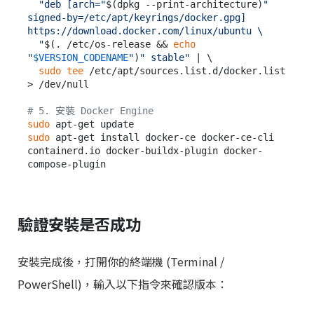
"deb [arch="
$(dpkg --print-architecture)
" 
signed-by=/etc/apt/keyrings/docker.gpg] 
https://download.docker.com/linux/ubuntu \

  "
$(. /etc/os-release && 
echo
"
$VERSION_CODENAME
"
)
" stable"
 | \

sudo
tee
 /etc/apt/sources.list.d/docker.list 
> /dev/null

# 5. 安裝 Docker Engine
sudo
sudo
 apt-get install docker-ce docker-ce-cli 
containerd.io docker-buildx-plugin docker-
驗證安裝是否成功
安裝完成後，打開你的終端機 (Terminal /
PowerShell)，輸入以下指令來確認版本：