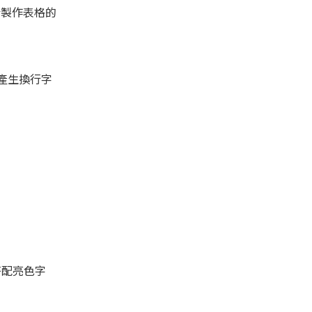
於製作表格的
動產生換行字
搭配亮色字