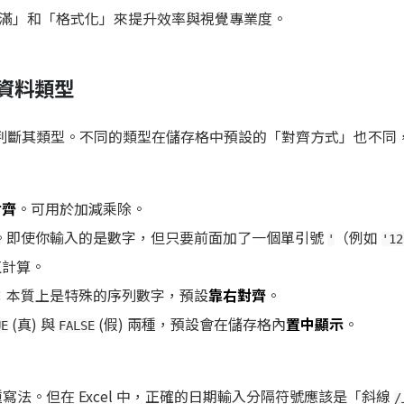
滿」和「格式化」來提升效率與視覺專業度。
本資料類型
自動判斷其類型。不同的類型在儲存格中預設的「對齊方式」也不同
對齊
。可用於加減乘除。
。即使你輸入的是數字，但只要前面加了一個單引號
（例如
'
'12
值計算。
：本質上是特殊的序列數字，預設
靠右對齊
。
(真) 與
(假) 兩種，預設會在儲存格內
置中顯示
。
UE
FALSE
寫法。但在 Excel 中，正確的日期輸入分隔符號應該是「斜線
/