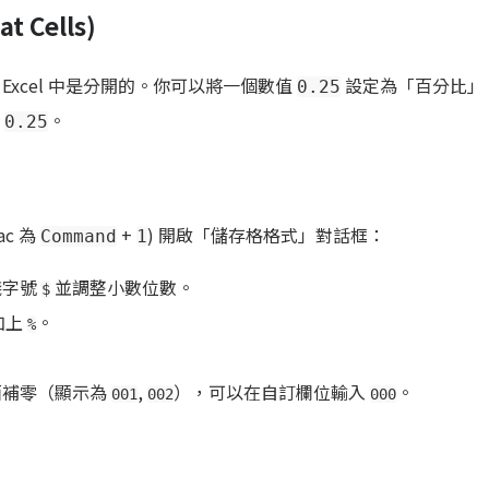
 Cells)
Excel 中是分開的。你可以將一個數值
設定為「百分比」
0.25
是
。
0.25
ac 為
+
) 開啟「儲存格格式」對話框：
Command
1
錢字號
並調整小數位數。
$
加上
。
%
面補零（顯示為
,
），可以在自訂欄位輸入
。
001
002
000