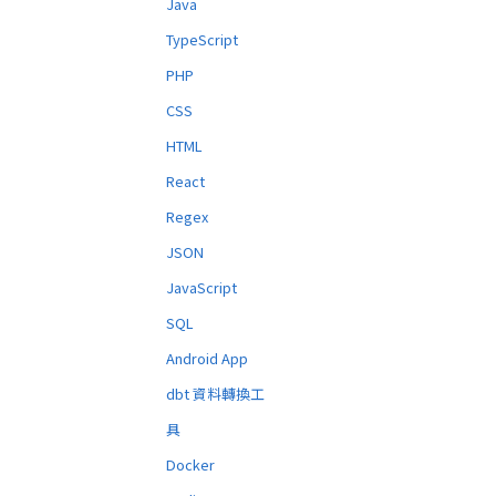
Java
TypeScript
PHP
CSS
HTML
React
Regex
JSON
JavaScript
SQL
Android App
dbt 資料轉換工
具
Docker