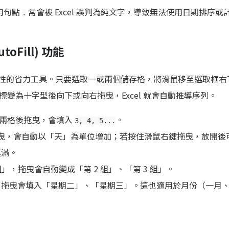
用句點
常會被 Excel 誤判為純文字，導致無法使用日期排序或
.
Fill) 功能
具代表性的省力工具。只要選取一或兩個儲存格，將滑鼠移至選取框
變為十字型後向下或向右拖曳，Excel 就會自動推導序列。
兩格後拖曳，會填入
。
3, 4, 5...
曳，會自動以「天」為單位增加；若按住滑鼠右鍵拖曳，放開後
填滿。
組」，拖曳會自動變成「第 2 組」、「第 3 組」。
拖曳會填入「星期二」、「星期三」。這也適用於月份（一月、二