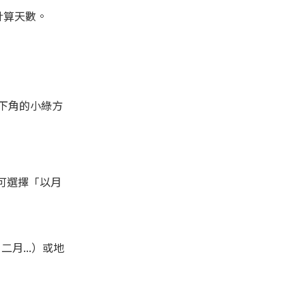
計算天數。
右下角的小綠方
可選擇「以月
月...）或地