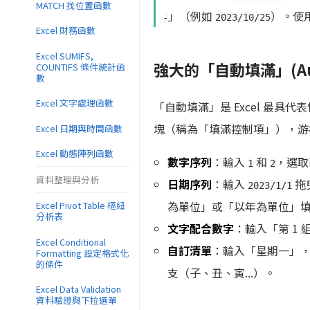
MATCH 找位置函數
」（例如
）。使
-
2023/10/25
Excel 財務函數
Excel SUMIFS,
強大的「自動填滿」(Auto
COUNTIFS 條件統計函
數
Excel 文字處理函數
「自動填滿」是 Excel 最
塊（稱為「填滿控制項」），游標
Excel 日期與時間函數
Excel 動態陣列函數
數字序列
：輸入
和
，選取
1
2
資料整理與分析
日期序列
：輸入
拖
2023/1/1
為單位」或「以年為單位」
Excel Pivot Table 樞紐
分析表
文字配合數字
：輸入「第 1 
Excel Conditional
自訂清單
：輸入「星期一」，
Formatting 設定格式化
的條件
支（子、丑、寅...）。
Excel Data Validation
資料驗證與下拉選單