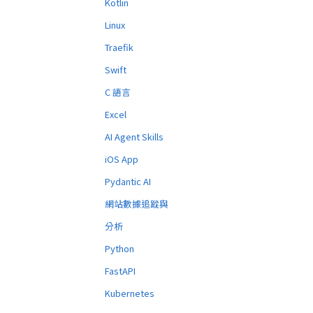
Kotlin
Linux
Traefik
Swift
C 語言
Excel
AI Agent Skills
iOS App
Pydantic AI
網站數據追蹤與
分析
Python
FastAPI
Kubernetes