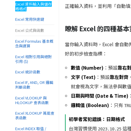
Excel 資料輸入與儲存
正確輸入資料，並利用「自動填
格格式
Excel 常用快速鍵
瞭解 Excel 的四種基
Excel 公式與函數
Excel Formulas 基本概
當你輸入資料時，Excel 會
念與運算
好的初步檢查指標：
Excel 相對引用與絕對
引用 ($)
數值 (Number)
：預設
靠右
Excel 統計函數
文字 (Text)
：預設
靠左對齊
Excel IF, AND, OR 邏輯
就會視為文字，無法參與數
判斷函數
日期與時間 (Date & Time)
Excel VLOOKUP 與
HLOOKUP 查表函數
邏輯值 (Boolean)
：只有
TR
Excel XLOOKUP 萬能查
表函數
初學者常犯錯誤：日期格式
台灣習慣使用
這種
Excel INDEX 取值 /
2023.10.25