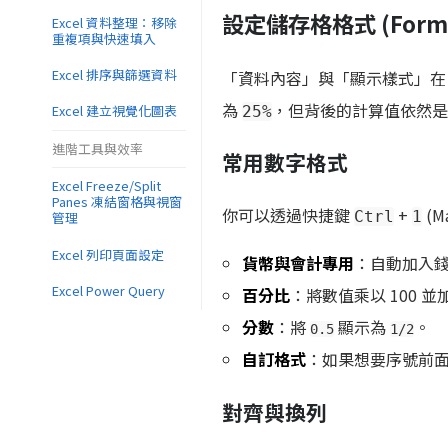
設定儲存格格式 (Format
Excel 資料整理：移除
重複項與快速填入
Excel 排序與篩選資料
「資料內容」與「顯示樣式」在 
為
，但背後的計算值依然
Excel 建立視覺化圖表
25%
進階工具與效率
常用數字格式
Excel Freeze/Split
Panes 凍結窗格與視窗
你可以透過快捷鍵
+
(M
Ctrl
1
管理
Excel 列印頁面設定
貨幣與會計專用
：自動加入
Excel Power Query
百分比
：將數值乘以 100 並
分數
：將
顯示為
。
0.5
1/2
自訂格式
：如果想要序號前
對齊與換列