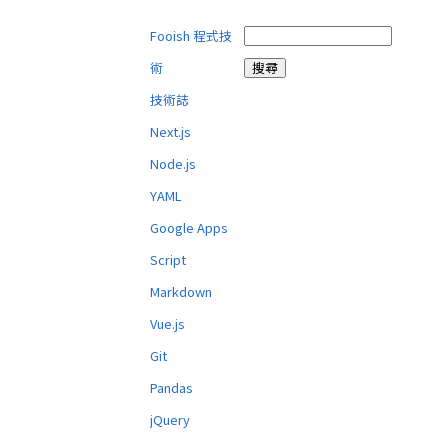
Fooish 程式技
術
技術誌
Next.js
Node.js
YAML
Google Apps
Script
Markdown
Vue.js
Git
Pandas
jQuery