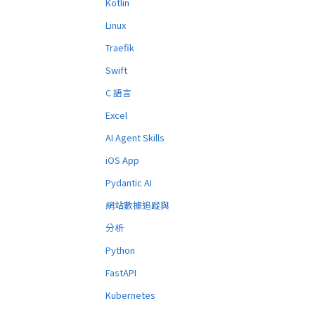
Kotlin
Linux
Traefik
Swift
C 語言
Excel
AI Agent Skills
iOS App
Pydantic AI
網站數據追蹤與
分析
Python
FastAPI
Kubernetes