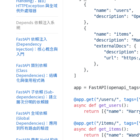
Handling)：自訂
    {

HTTPException 與全域
例外處理器
"name"
: 
"users"
,

"description"
: 
"Op
Depends 依賴注入系
    },

統
    {

"name"
: 
"items"
,

FastAPI 依賴注入
"description"
: 
"Ma
(Dependency
"externalDocs"
: {

Injection)：核心概念與
"description"
:
入門
"url"
: 
"https:
        },

FastAPI 類別依賴
    },

(Class
Dependencies)：結構
]

化與復用程式碼
app = FastAPI(openapi_tags=
FastAPI 子依賴 (Sub-
dependencies)：建立
@app.get(
"/users/"
, tags=[
層次分明的依賴鏈
async
def
get_users
():

return
 [{
"name"
: 
"Harr
FastAPI 全域依賴
(Global
Dependencies)：應用
@app.get(
"/items/"
, tags=[
到所有路由的驗證
async
def
get_items
():

return
 [{
"name"
: 
"Wand
FastAPI 帶有 Yield 的依