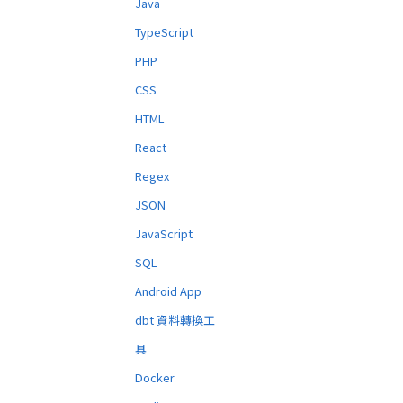
Java
TypeScript
PHP
CSS
HTML
React
Regex
JSON
JavaScript
SQL
Android App
dbt 資料轉換工
具
Docker