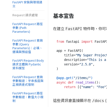
FastAPI 安裝與環境建
立
基本宣告
Request 請求處理
FastAPI Request 路徑
參數 (Path
在建立
物件時，你可
FastAPI
Parameters)
FastAPI Request 查詢
from
 fastapi 
import
 FastAPI
參數 (Query
Parameters)：必填、
app = FastAPI(

選填與預設值
    title=
"My Super Projec
    description=
"This is a
FastAPI Request Body
請求主體與 Pydantic
    version=
"2.5.0"
,

資料模型
)

FastAPI Request 查詢
@app.get(
"/items/"
)
參數驗證：字串長度與
async
def
read_items
():

正規表達式限制
return
 [{
"name"
: 
"Foo"
FastAPI Request 路徑
參數驗證：數值大小限
這些資訊會直接顯示在
(
制
/docs