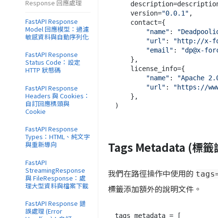
Response 回應處理
    description=description,

    version=
"0.0.1"
,

FastAPI Response
    contact={

Model 回應模型：過濾
"name"
: 
"Deadpooli
敏感資料與自動序列化
"url"
: 
"http://x-f
"email"
: 
"dp@x-for
FastAPI Response
    },

Status Code：設定
    license_info={

HTTP 狀態碼
"name"
: 
"Apache 2.
FastAPI Response
"url"
: 
"https://ww
Headers 與 Cookies：
    },

自訂回應標頭與
Cookie
FastAPI Response
Types：HTML、純文字
Tags Metadata (標
與重新導向
FastAPI
StreamingResponse
我們在路徑操作中使用的
tags
與 FileResponse：處
理大型資料與檔案下載
標籤添加額外的說明文件。
FastAPI Response 錯
誤處理 (Error
tags_metadata = [
