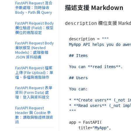
FastAPI Request 混合
描述支援 Markdown
參數處理：同時接收
Body、Path 與 Query
欄位支援 Mar
FastAPI Request Body
description
欄位驗證 (Field)：模型
欄位的進階設定
description = 
"""

FastAPI Request Body
MyApp API helps you do awes
巢狀模型 (Nested
Models)：處理複雜
## Items

JSON 資料結構
You can **read items**.

FastAPI Request 檔案
上傳 (File Upload)：單
檔、多檔與進階操作
## Users

FastAPI Request 表單
You can:

資料 (Form Data) 處
理：登入與資料提交
* **Create users** (_not im
* **Read users** (_not impl
FastAPI Request
"""
Header 與 Cookie 參
數：讀取與驗證標頭資
訊
app = FastAPI(

    title=
"MyApp"
,
