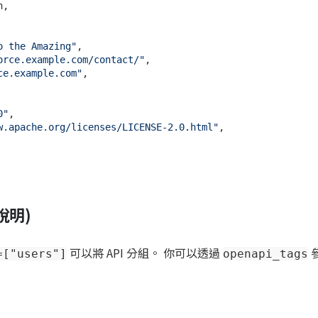
o the Amazing"
,

orce.example.com/contact/"
,

ce.example.com"
,

0"
,

w.apache.org/licenses/LICENSE-2.0.html"
,

籤說明)
可以將 API 分組。 你可以透過
=["users"]
openapi_tags