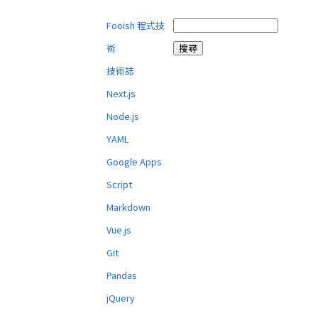
Fooish 程式技
術
技術誌
Next.js
Node.js
YAML
Google Apps
Script
Markdown
Vue.js
Git
Pandas
jQuery