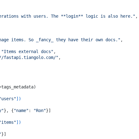
erations with users. The **login** logic is also here."
,

nage items. So _fancy_ they have their own docs."
,

 
"Items external docs"
,

//fastapi.tiangolo.com/"
,

tags_metadata)

"users"
]
)
y"
}, {
"name"
: 
"Ron"
}]

"items"
]
)
"