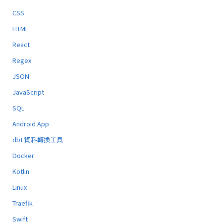
CSS
HTML
React
Regex
JSON
JavaScript
SQL
Android App
dbt 資料轉換工具
Docker
Kotlin
Linux
Traefik
Swift