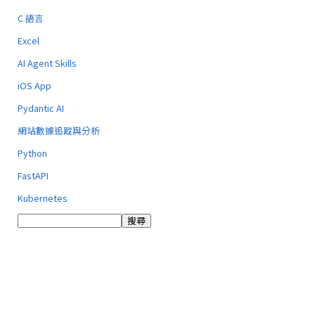
C 語言
Excel
AI Agent Skills
iOS App
Pydantic AI
網站數據追蹤與分析
Python
FastAPI
Kubernetes