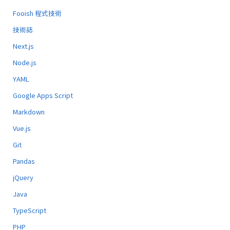
Fooish 程式技術
技術誌
Next.js
Node.js
YAML
Google Apps Script
Markdown
Vue.js
Git
Pandas
jQuery
Java
TypeScript
PHP