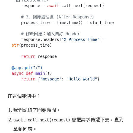
一個 Middleware)
    response = 
await
 call_next(request)

# 3. 回應處理後 (After Response)
    process_time = time.time() - start_time

# 修改回應：加入自訂 Header
    response.headers[
"X-Process-Time"
] = 
str
(process_time)

return
 response

@app.get(
"/"
)
async
def
main
():

return
 {
"message"
: 
"Hello World"
在這個範例中：
我們記錄了開始時間。
會把請求傳遞下去，直到
await call_next(request)
拿到回應。