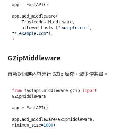
app = FastAPI()

app.add_middleware(

    TrustedHostMiddleware,

    allowed_hosts=[
"example.com"
, 
"*.example.com"
],

GZipMiddleware
自動對回應內容進行 GZip 壓縮，減少傳輸量。
from
 fastapi.middleware.gzip 
import
GZipMiddleware

app = FastAPI()

app.add_middleware(GZipMiddleware, 
minimum_size=
1000