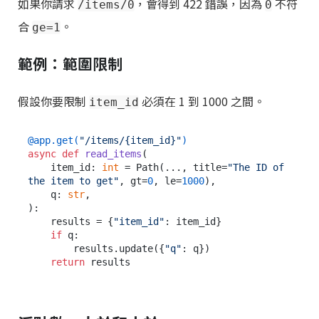
如果你請求
，會得到 422 錯誤，因為
不符
/items/0
0
合
。
ge=1
範例：範圍限制
假設你要限制
必須在 1 到 1000 之間。
item_id
@app.get(
"/items/{item_id}"
)
async
def
read_items
(
    item_id: 
int
 = Path(
..., title=
"The ID of 
the item to get"
, gt=
0
, le=
1000
),

    q: 
str
):

    results = {
"item_id"
: item_id}

if
 q:

        results.update({
"q"
: q})

return