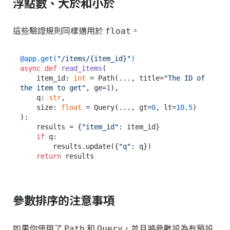
浮點數、大於和小於
這些驗證規則同樣適用於
。
float
@app.get(
"/items/{item_id}"
)
async
def
read_items
(
    item_id: 
int
 = Path(
..., title=
"The ID of 
the item to get"
, ge=
1
),

    q: 
str
,

    size: 
float
 = Query(
..., gt=
0
, lt=
10.5
):

    results = {
"item_id"
: item_id}

if
 q:

        results.update({
"q"
: q})

return
參數排序的注意事項
如果你使用了
和
，並且將參數設為有預設
Path
Query