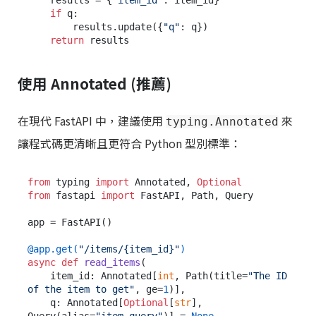
    results = {
"item_id"
: item_id}

if
 q:

        results.update({
"q"
: q})

return
使用 Annotated (推薦)
在現代 FastAPI 中，建議使用
來
typing.Annotated
讓程式碼更清晰且更符合 Python 型別標準：
from
 typing 
import
 Annotated, 
Optional
from
 fastapi 
import
 FastAPI, Path, Query

app = FastAPI()

@app.get(
"/items/{item_id}"
)
async
def
read_items
(
    item_id: Annotated[
int
, Path(
title=
"The ID 
of the item to get"
, ge=
1
)],

    q: Annotated[
Optional
[
str
], 
Query(
alias=
"item-query"
)] = 
None