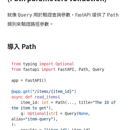
就像
用於驗證查詢參數，FastAPI 提供了
Query
Path
類別來驗證路徑參數。
導入 Path
from
 typing 
import
Optional
from
 fastapi 
import
 FastAPI, Path, Query

app = FastAPI()

@app.get(
"/items/{item_id}"
)
async
def
read_items
(
    item_id: 
int
 = Path(
..., title=
"The ID of 
the item to get"
),

    q: 
Optional
[
str
] = Query(
None
, 
alias=
"item-query"
):
