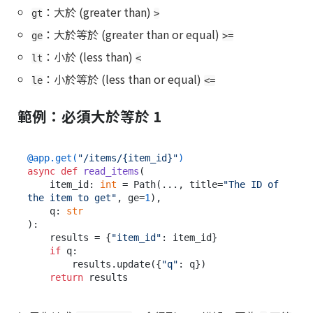
：大於 (greater than)
gt
>
：大於等於 (greater than or equal)
ge
>=
：小於 (less than)
lt
<
：小於等於 (less than or equal)
le
<=
範例：必須大於等於 1
@app.get(
"/items/{item_id}"
)
async
def
read_items
(
    item_id: 
int
 = Path(
..., title=
"The ID of 
the item to get"
, ge=
1
),

    q: 
str
):

    results = {
"item_id"
: item_id}

if
 q:

        results.update({
"q"
: q})

return