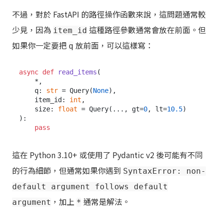
不過，對於 FastAPI 的路徑操作函數來說，這問題通常較
少見，因為
這種路徑參數通常會放在前面。但
item_id
如果你一定要把
放前面，可以這樣寫：
q
async
def
read_items
(
    *,

    q: 
str
 = Query(
None
),

    item_id: 
int
,

    size: 
float
 = Query(
..., gt=
0
, lt=
10.5
):

pass
這在 Python 3.10+ 或使用了 Pydantic v2 後可能有不同
的行為細節，但通常如果你遇到
SyntaxError: non-
default argument follows default
，加上
通常是解法。
argument
*