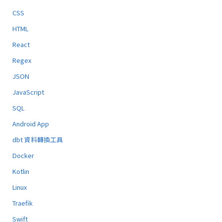
CSS
HTML
React
Regex
JSON
JavaScript
SQL
Android App
dbt 資料轉換工具
Docker
Kotlin
Linux
Traefik
Swift