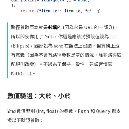
):

return
 {
"item_id"
: item_id, 
"q"
路徑參數原本就是
必填
的 (因為它是 URL 的一部分)，
所以即使你用了
，你還是應該將預設值設為
Path
...
(Ellipsis)，雖然設為
在語法上沒錯，但實務上沒
None
有意義（因為不會有路徑參數是空的情況，除非路徑匹
配規則改變）。不過為了保持一致性，建議習慣寫
。
Path(...)
數值驗證：大於、小於
對於數值型別 (int, float) 的參數，
和
都支
Path
Query
援以下驗證參數：