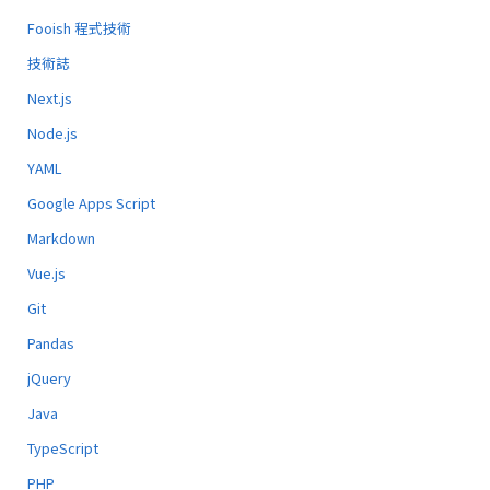
Fooish 程式技術
技術誌
Next.js
Node.js
YAML
Google Apps Script
Markdown
Vue.js
Git
Pandas
jQuery
Java
TypeScript
PHP