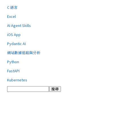
C 語言
Excel
AI Agent Skills
iOS App
Pydantic AI
網站數據追蹤與分析
Python
FastAPI
Kubernetes