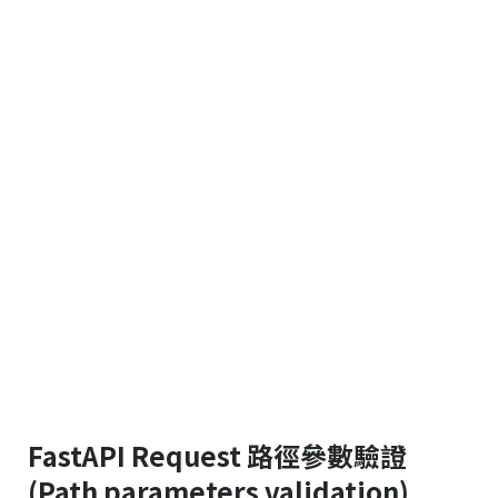
FastAPI Request 路徑參數驗證
(Path parameters validation)