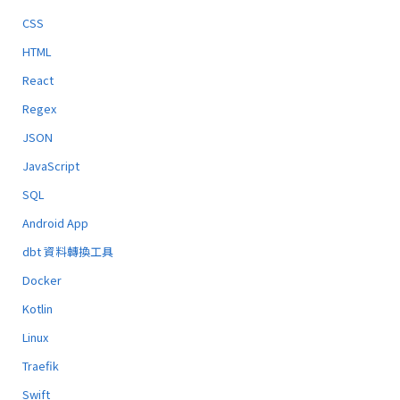
CSS
HTML
React
Regex
JSON
JavaScript
SQL
Android App
dbt 資料轉換工具
Docker
Kotlin
Linux
Traefik
Swift