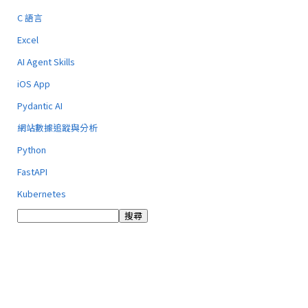
C 語言
Excel
AI Agent Skills
iOS App
Pydantic AI
網站數據追蹤與分析
Python
FastAPI
Kubernetes