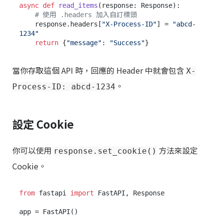
async
def
read_items
(
response: Response
):

# 使用 .headers 加入自訂標頭
    response.headers[
"X-Process-ID"
] = 
"abcd-
1234"
return
 {
"message"
: 
"Success"
當你存取這個 API 時，回應的 Header 中就會包含
X-
。
Process-ID: abcd-1234
設定 Cookie
你可以使用
方法來設定
response.set_cookie()
Cookie。
from
 fastapi 
import
 FastAPI, Response

app = FastAPI()
