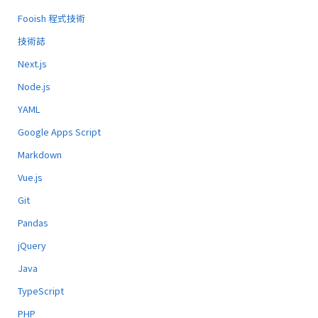
Fooish 程式技術
技術誌
Next.js
Node.js
YAML
Google Apps Script
Markdown
Vue.js
Git
Pandas
jQuery
Java
TypeScript
PHP