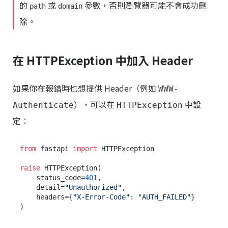
的
或
參數，否則瀏覽器可能不會成功刪
path
domain
除。
在 HTTPException 中加入 Header
如果你在報錯時也想提供 Header（例如
WWW-
），可以在
中設
Authenticate
HTTPException
定：
from
 fastapi 
import
 HTTPException

raise
 HTTPException(

    status_code=
401
,

    detail=
"Unauthorized"
,

    headers={
"X-Error-Code"
: 
"AUTH_FAILED"
}
