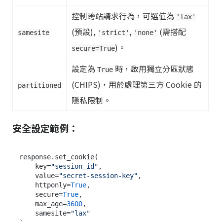
控制跨站請求行為，可選值為
'lax'
(預設),
,
(需搭配
samesite
'strict'
'none'
)。
secure=True
設定為
時，啟用獨立分區狀態
True
(CHIPS)，用於處理第三方 Cookie 的
partitioned
隱私限制。
安全設定範例：
response.set_cookie(

    key=
"session_id"
,

    value=
"secret-session-key"
,

    httponly=
True
,

    secure=
True
,

    max_age=
3600
,

    samesite=
"lax"