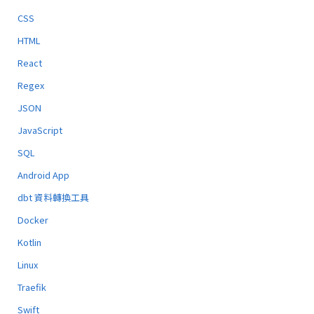
CSS
HTML
React
Regex
JSON
JavaScript
SQL
Android App
dbt 資料轉換工具
Docker
Kotlin
Linux
Traefik
Swift