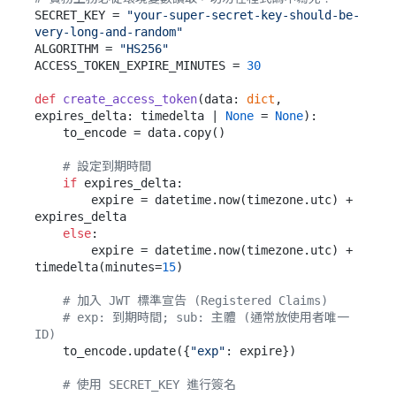
SECRET_KEY = 
"your-super-secret-key-should-be-
very-long-and-random"
ALGORITHM = 
"HS256"
ACCESS_TOKEN_EXPIRE_MINUTES = 
30
def
create_access_token
(
data: 
dict
, 
expires_delta: timedelta | 
None
 = 
None
):

    to_encode = data.copy()

# 設定到期時間
if
 expires_delta:

        expire = datetime.now(timezone.utc) + 
expires_delta

else
:

        expire = datetime.now(timezone.utc) + 
timedelta(minutes=
15
)

# 加入 JWT 標準宣告 (Registered Claims)
# exp: 到期時間; sub: 主體 (通常放使用者唯一 
ID)
    to_encode.update({
"exp"
: expire})

# 使用 SECRET_KEY 進行簽名