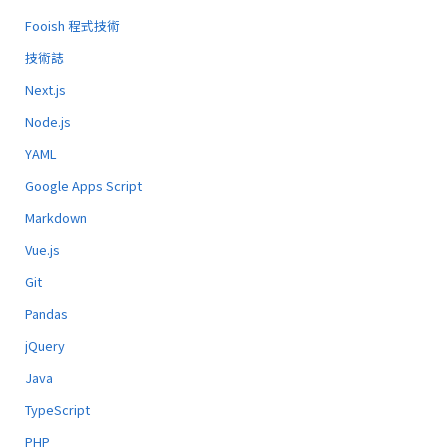
Fooish 程式技術
技術誌
Next.js
Node.js
YAML
Google Apps Script
Markdown
Vue.js
Git
Pandas
jQuery
Java
TypeScript
PHP