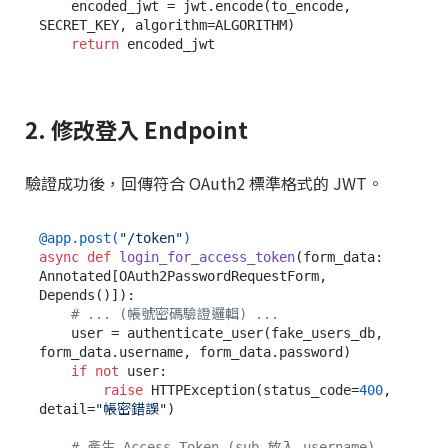
    encoded_jwt = jwt.encode(to_encode, 
SECRET_KEY, algorithm=ALGORITHM)

return
2. 修改登入 Endpoint
驗證成功後，回傳符合 OAuth2 標準格式的 JWT。
@app.post(
"/token"
)
async
def
login_for_access_token
(
form_data: 
Annotated[OAuth2PasswordRequestForm, 
Depends(
)]
):

# ... (帳號密碼驗證邏輯) ...
    user = authenticate_user(fake_users_db, 
form_data.username, form_data.password)

if
not
 user:

raise
 HTTPException(status_code=
400
, 
detail=
"帳密錯誤"
)

# 產生 Access Token (sub 放入 username)