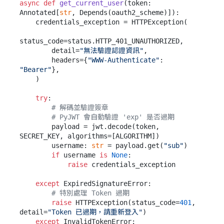
async
def
get_current_user
(
token: 
Annotated[
str
, Depends(
oauth2_scheme
)]
):

    credentials_exception = HTTPException(

status_code=status.HTTP_401_UNAUTHORIZED,

        detail=
"無法驗證認證資訊"
,

        headers={
"WWW-Authenticate"
: 
"Bearer"
},

    )

try
:

# 解碼並驗證簽章
# PyJWT 會自動驗證 'exp' 是否過期
        payload = jwt.decode(token, 
SECRET_KEY, algorithms=[ALGORITHM])

        username: 
str
 = payload.get(
"sub"
)

if
 username 
is
None
:

raise
 credentials_exception

except
 ExpiredSignatureError:

# 特別處理 Token 過期
raise
 HTTPException(status_code=
401
, 
detail=
"Token 已過期，請重新登入"
)

except
 InvalidTokenError:
