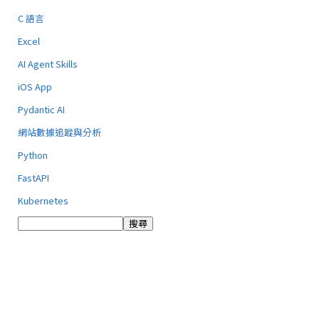
C 語言
Excel
AI Agent Skills
iOS App
Pydantic AI
網站數據追蹤與分析
Python
FastAPI
Kubernetes