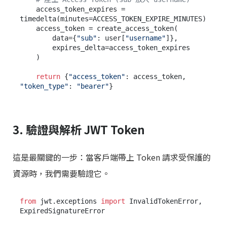
    access_token_expires = 
timedelta(minutes=ACCESS_TOKEN_EXPIRE_MINUTES)

    access_token = create_access_token(

        data={
"sub"
: user[
"username"
]},

        expires_delta=access_token_expires

    )

return
 {
"access_token"
: access_token, 
"token_type"
: 
"bearer"
3. 驗證與解析 JWT Token
這是最關鍵的一步：當客戶端帶上 Token 請求受保護的
資源時，我們需要驗證它。
from
 jwt.exceptions 
import
 InvalidTokenError, 
ExpiredSignatureError
