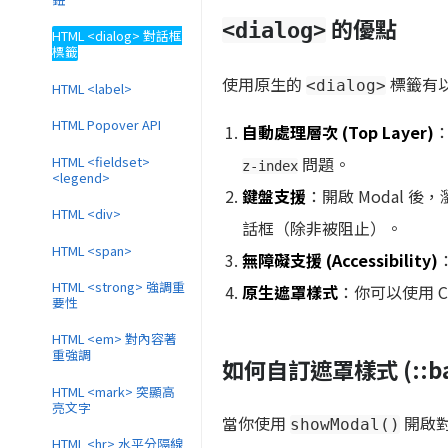
的優點
<dialog>
HTML <dialog> 對話框
標籤
使用原生的
標籤有
<dialog>
HTML <label>
HTML Popover API
自動處理層次 (Top Layer)
HTML <fieldset>
問題。
z-index
<legend>
鍵盤支援
：開啟 Modal 
HTML <div>
話框（除非被阻止）。
HTML <span>
無障礙支援 (Accessibility)
HTML <strong> 強調重
原生遮罩樣式
：你可以使用 C
要性
HTML <em> 對內容著
重強調
如何自訂遮罩樣式 (::ba
HTML <mark> 突顯高
亮文字
當你使用
開啟
showModal()
HTML <hr> 水平分隔線