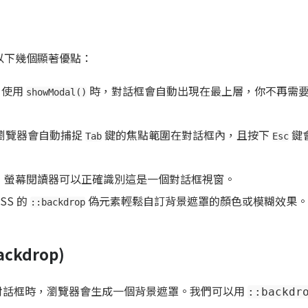
以下幾個顯著優點：
：使用
時，對話框會自動出現在最上層，你不再需
showModal()
後，瀏覽器會自動捕捉
鍵的焦點範圍在對話框內，且按下
鍵
Tab
Esc
：螢幕閱讀器可以正確識別這是一個對話框視窗。
SS 的
偽元素輕鬆自訂背景遮罩的顏色或模糊效果。
::backdrop
ckdrop)
對話框時，瀏覽器會生成一個背景遮罩。我們可以用
::backdr