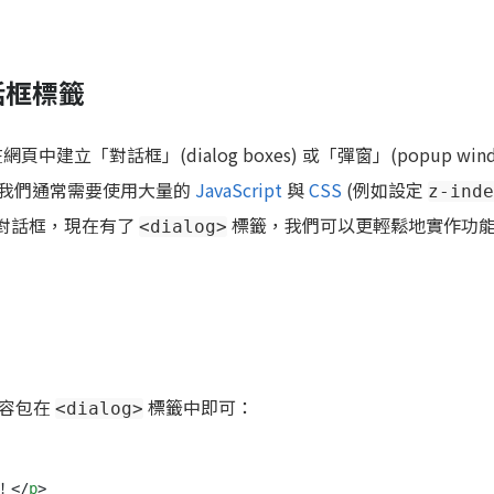
對話框標籤
中建立「對話框」(dialog boxes) 或「彈窗」(popup wind
之前，我們通常需要使用大量的
JavaScript
與
CSS
(例如設定
z-inde
擬對話框，現在有了
標籤，我們可以更輕鬆地實作功
<dialog>
內容包在
標籤中即可：
<dialog>
！
</
p
>