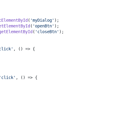
tElementById
(
'myDialog'
etElementById
(
'openBtn'
getElementById
(
'closeBtn'
);

click'
, 
() =>
 {

'click'
, 
() =>
 {
