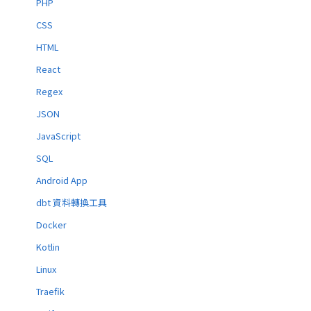
PHP
CSS
HTML
React
Regex
JSON
JavaScript
SQL
Android App
dbt 資料轉換工具
Docker
Kotlin
Linux
Traefik