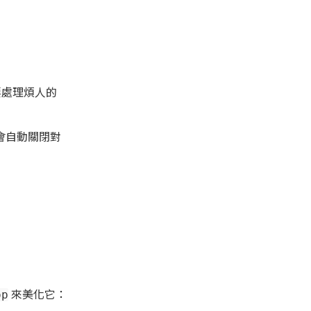
要處理煩人的
會自動關閉對
來美化它：
op