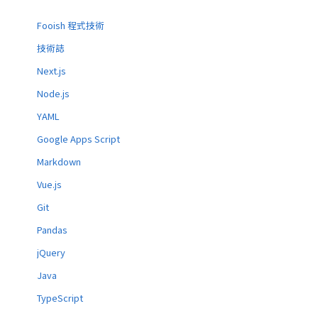
Fooish 程式技術
技術誌
Next.js
Node.js
YAML
Google Apps Script
Markdown
Vue.js
Git
Pandas
jQuery
Java
TypeScript