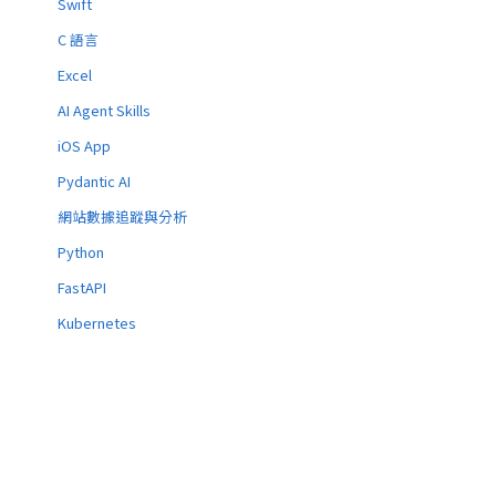
Swift
C 語言
Excel
AI Agent Skills
iOS App
Pydantic AI
網站數據追蹤與分析
Python
FastAPI
Kubernetes