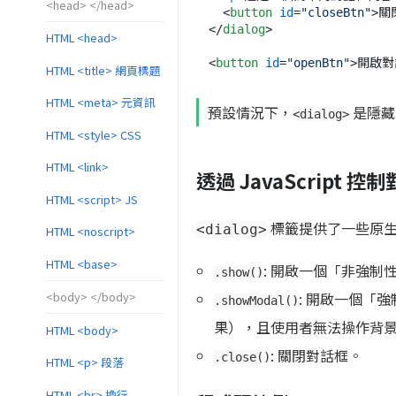
<head> </head>
<
button
id
=
"closeBtn"
>
關
</
dialog
>
HTML <head>
<
button
id
=
"openBtn"
>
開啟對
HTML <title> 網頁標題
HTML <meta> 元資訊
預設情況下，
是隱藏
<dialog>
HTML <style> CSS
HTML <link>
透過 JavaScript 控
HTML <script> JS
標籤提供了一些原生
<dialog>
HTML <noscript>
HTML <base>
: 開啟一個「非強制性
.show()
<body> </body>
: 開啟一個「
.showModal()
果），且使用者無法操作背
HTML <body>
: 關閉對話框。
.close()
HTML <p> 段落
HTML <br> 換行