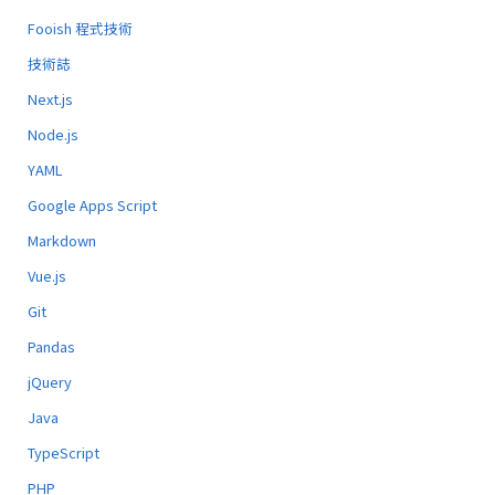
Fooish 程式技術
技術誌
Next.js
Node.js
YAML
Google Apps Script
Markdown
Vue.js
Git
Pandas
jQuery
Java
TypeScript
PHP