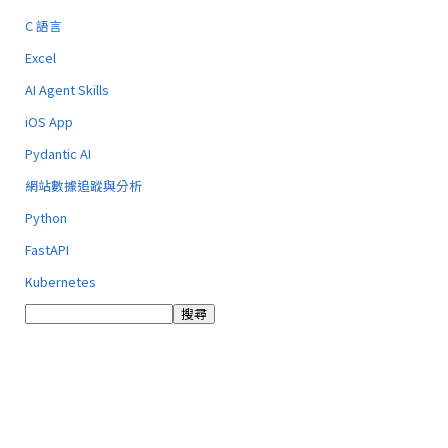
C 語言
Excel
AI Agent Skills
iOS App
Pydantic AI
網站數據追蹤與分析
Python
FastAPI
Kubernetes