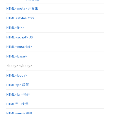
HTML <meta> 元資訊
HTML <style> CSS
HTML <link>
HTML <script> JS
HTML <noscript>
HTML <base>
<body> </body>
HTML <body>
HTML <p> 段落
HTML <br> 換行
HTML 空白字元
HTML <img> 圖片