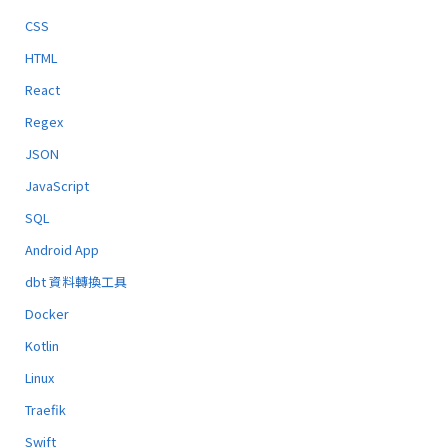
CSS
HTML
React
Regex
JSON
JavaScript
SQL
Android App
dbt 資料轉換工具
Docker
Kotlin
Linux
Traefik
Swift