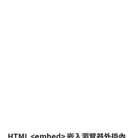
HTML <embed> 嵌入瀏覽器外掛內