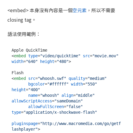
<embed> 本身沒有內容是一個
空元素
，所以不需要
closing tag。
語法使用範例：
<
embed
type
=
"video/quicktime"
src
=
"movie.mov"
width
=
"640"
height
=
"480"
>
<
embed
src
=
"whoosh.swf"
quality
=
"medium"
bgcolor
=
"#ffffff"
width
=
"550"
height
=
"400"
name
=
"whoosh"
align
=
"middle"
allowScriptAccess
=
"sameDomain"
allowFullScreen
=
"false"
type
=
"application/x-shockwave-flash"
pluginspage
=
"http://www.macromedia.com/go/getf
lashplayer"
>