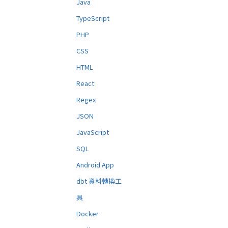
Java
TypeScript
PHP
CSS
HTML
React
Regex
JSON
JavaScript
SQL
Android App
dbt 資料轉換工
具
Docker