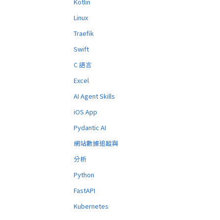
Kotlin
Linux
Traefik
Swift
C 語言
Excel
AI Agent Skills
iOS App
Pydantic AI
網站數據追蹤與
分析
Python
FastAPI
Kubernetes