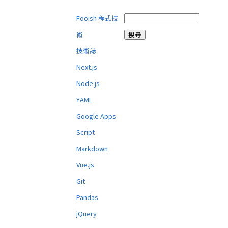
Fooish 程式技
術
技術誌
Next.js
Node.js
YAML
Google Apps
Script
Markdown
Vue.js
Git
Pandas
jQuery