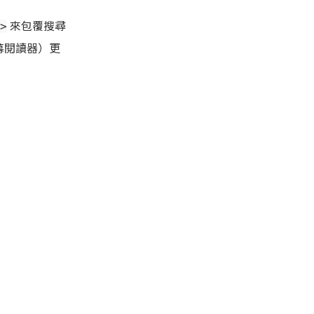
來包覆搜尋
>
幕閱讀器）更