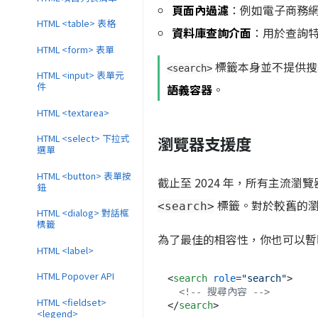
頁面內過濾
：例如電子商務
HTML <table> 表格
資料庫查詢介面
：用於查詢
HTML <form> 表單
標籤本身並不提供搜尋
<search>
HTML <input> 表單元
件
語義容器
。
HTML <textarea>
HTML <select> 下拉式
瀏覽器支援度
選單
HTML <button> 表單按
截止至 2024 年，所有主流瀏覽器的最新
鈕
標籤。對於較舊的
<search>
HTML <dialog> 對話框
標籤
為了最佳的相容性，你也可以
HTML <label>
HTML Popover API
<
search
role
=
"search"
>
<!-- 搜尋內容 -->
HTML <fieldset>
</
search
>
<legend>