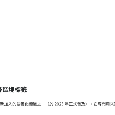
 搜尋區塊標籤
中最新加入的語義化標籤之一（於 2023 年正式普及）。它專門用