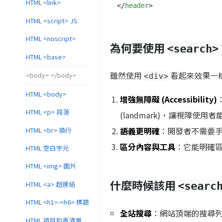
HTML <link>
</
header
>
HTML <script> JS
HTML <noscript>
為何要使用
<search>
HTML <base>
雖然使用
看起來效果一
<body> </body>
<div>
HTML <body>
增強無障礙 (Accessibility)
HTML <p> 段落
(landmark)，讓視障使
語義更明確
：開發者不需要
HTML <br> 換行
區分內容與工具
：它能明確
HTML 空白字元
HTML <img> 圖片
什麼時候該用
HTML <a> 超連結
<searc
HTML <h1>-<h6> 標題
全站搜尋
：網站頂端的搜尋
HTML 項目列表清單