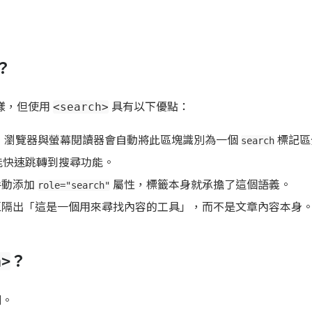
？
樣，但使用
具有以下優點：
<search>
：瀏覽器與螢幕閱讀器會自動將此區塊識別為一個
標記區
search
用者能快速跳轉到搜尋功能。
手動添加
屬性，標籤本身就承擔了這個語義。
role="search"
區隔出「這是一個用來尋找內容的工具」，而不是文章內容本身
？
h>
列。