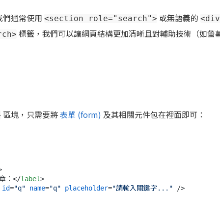
我們通常使用
或無語義的
<section role="search">
<div
標籤，我們可以讓網頁結構更加清晰且對輔助技術（如螢
rch>
區塊，只需要將
表單 (form)
及其相關元件包在裡面即可：
>
>
章：
</
label
>
id
=
"q"
name
=
"q"
placeholder
=
"請輸入關鍵字..."
 />