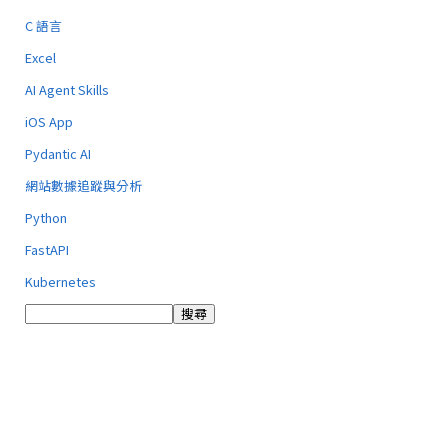
C 語言
Excel
AI Agent Skills
iOS App
Pydantic AI
網站數據追蹤與分析
Python
FastAPI
Kubernetes