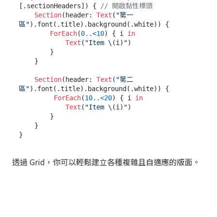
[.sectionHeaders]) { 
// 開啟黏性標頭
Section
(header: 
Text
(
"第一
區"
).font(.title).background(.white)) {

ForEach
(
0
..<
10
) { i 
in
Text
(
"Item 
\(i)
"
)

        }

    }

Section
(header: 
Text
(
"第二
區"
).font(.title).background(.white)) {

ForEach
(
10
..<
20
) { i 
in
Text
(
"Item 
\(i)
"
)

        }

    }

透過 Grid，你可以輕鬆建立各種複雜且自適應的版面。