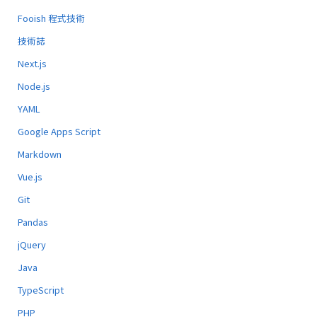
Fooish 程式技術
技術誌
Next.js
Node.js
YAML
Google Apps Script
Markdown
Vue.js
Git
Pandas
jQuery
Java
TypeScript
PHP