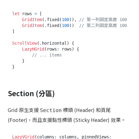
let
 rows 
=
 [

GridItem
(.fixed(
100
)), 
// 第一列固定高度 100
GridItem
(.fixed(
100
))  
// 第二列固定高度 100
]

ScrollView
(.horizontal) {

LazyHGrid
(rows: rows) {

// ... items
    }

Section (分區)
Grid 原生支援
標頭 (Header) 和頁尾
Section
(Footer)，而且支援黏性標頭 (Sticky Header) 效果。
LazyVGrid
(columns: columns, pinnedViews: 