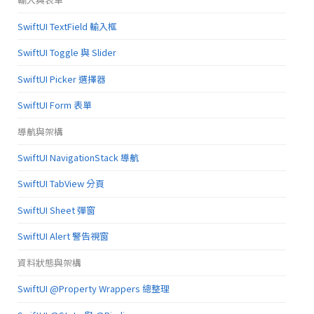
SwiftUI TextField 輸入框
SwiftUI Toggle 與 Slider
SwiftUI Picker 選擇器
SwiftUI Form 表單
導航與架構
SwiftUI NavigationStack 導航
SwiftUI TabView 分頁
SwiftUI Sheet 彈窗
SwiftUI Alert 警告視窗
資料狀態與架構
SwiftUI @Property Wrappers 總整理