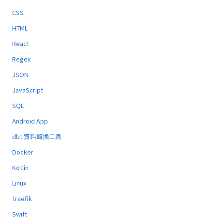
CSS
HTML
React
Regex
JSON
JavaScript
SQL
Android App
dbt 資料轉換工具
Docker
Kotlin
Linux
Traefik
Swift