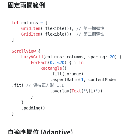
固定兩欄範例
let
 columns 
=
 [

GridItem
(.flexible()), 
// 第一欄彈性
GridItem
(.flexible())  
// 第二欄彈性
]

ScrollView
 {

LazyVGrid
(columns: columns, spacing: 
20
) {

ForEach
(
0
..<
20
) { i 
in
Rectangle
()

                .fill(.orange)

                .aspectRatio(
1
, contentMode: 
.fit) 
// 保持正方形 1:1
                .overlay(
Text
(
"
\(i)
"
))

        }

    }

    .padding()

自適應欄位 (Adaptive)