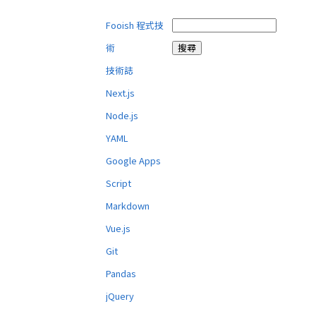
Fooish 程式技
術
技術誌
Next.js
Node.js
YAML
Google Apps
Script
Markdown
Vue.js
Git
Pandas
jQuery