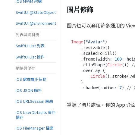
iOS MVVM 架構
圖片修飾
SwiftUI @StateObject
SwiftUI @Environment
圖片也可以套用許多通用的 View M
列表與資料流
Image
(
"Avatar"
)

SwiftUI List 列表
    .resizable()

    .scaledToFill()

SwiftUI List 操作
    .frame(width: 
100
, hei
    .clipShape(
Circle
()) 
/
網絡與儲存
    .overlay {

Circle
().stroke(.w
iOS 處理異步任務
    }

    .shadow(radius: 
7
) 
//
iOS JSON 解析
iOS URLSession 網絡
掌握了圖片處理，你的 App 
iOS UserDefaults 資料
儲存
iOS FileManager 檔案