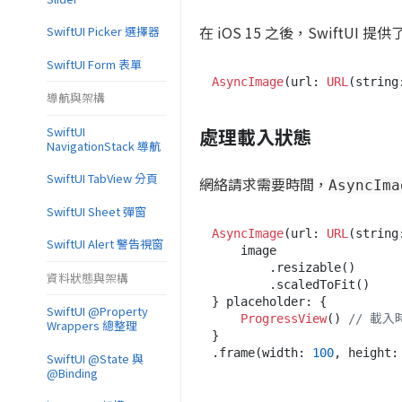
在 iOS 15 之後，SwiftUI 提供
SwiftUI Picker 選擇器
SwiftUI Form 表單
AsyncImage
(url: 
URL
(string
導航與架構
SwiftUI
處理載入狀態
NavigationStack 導航
SwiftUI TabView 分頁
網絡請求需要時間，
AsyncIma
SwiftUI Sheet 彈窗
AsyncImage
(url: 
URL
(string
SwiftUI Alert 警告視窗
    image

        .resizable()

資料狀態與架構
        .scaledToFit()

} placeholder: {

SwiftUI @Property
ProgressView
() 
// 載
Wrappers 總整理
}

.frame(width: 
100
, height:
SwiftUI @State 與
@Binding