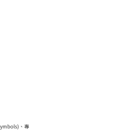
mbols)、專