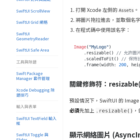
打開 Xcode 左側的
。
SwiftUI ScrollView
Assets
將圖片拖拉進去，並取個名字，例
SwiftUI Grid 網格
在程式碼中使用該名字：
SwiftUI
GeometryReader
Image
(
"MyLogo"
)

SwiftUI Safe Area
    .resizable() 
// 允許圖
    .scaledToFit() 
// 保持
工具與除錯
    .frame(width: 
200
, hei
Swift Package
Manager 套件管理
關鍵修飾符：resizable(
Xcode Debugging 除
錯技巧
預設情況下，SwiftUI 的 Imag
輸入與表單
必須
先加上
，
.resizable()
SwiftUI TextField 輸入
框
顯示網絡圖片 (AsyncI
SwiftUI Toggle 與
Slider