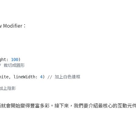
odifier：
ght: 
100
)

/ 裁切成圓形
hite, lineWidth: 
4
) 
// 加上白色邊框
 加上陰影
介面就會開始變得豐富多彩。接下來，我們要介紹最核心的互動元