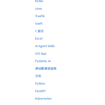
Kotlin
Linux
Traefik
Swift
C 語言
Excel
AI Agent Skills
iOS App
Pydantic AI
網站數據追蹤與
分析
Python
FastAPI
Kubernetes