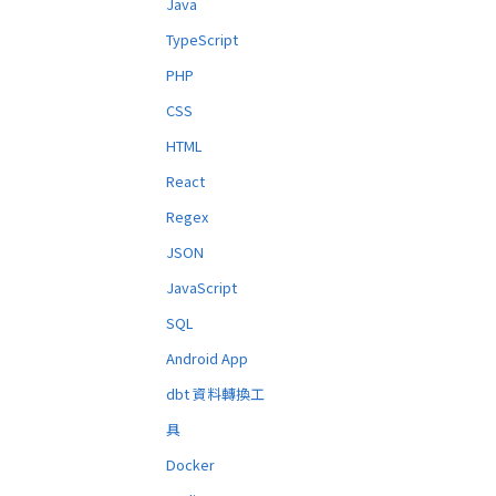
Java
TypeScript
PHP
CSS
HTML
React
Regex
JSON
JavaScript
SQL
Android App
dbt 資料轉換工
具
Docker