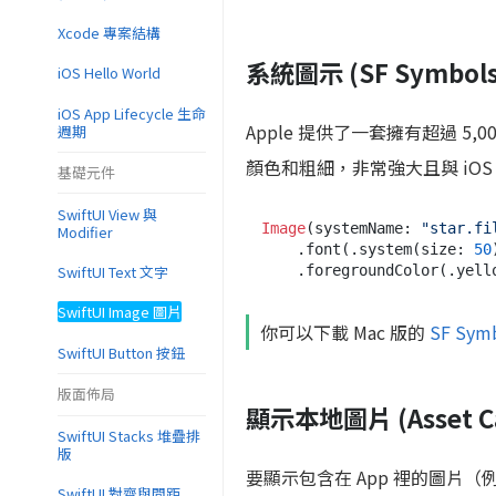
Xcode 專案結構
系統圖示 (SF Symbols
iOS Hello World
iOS App Lifecycle 生命
Apple 提供了一套擁有超過 5
週期
顏色和粗細，非常強大且與 iO
基礎元件
SwiftUI View 與
Image
(systemName: 
"star.fi
Modifier
    .font(.system(size: 
50
SwiftUI Text 文字
    .foregroundColor(.yel
SwiftUI Image 圖片
你可以下載 Mac 版的
SF Sym
SwiftUI Button 按鈕
版面佈局
顯示本地圖片 (Asset Ca
SwiftUI Stacks 堆疊排
版
要顯示包含在 App 裡的圖片（
SwiftUI 對齊與間距