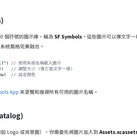
)
,000 個符號的圖示庫，稱為
SF Symbols
。這些圖示可以像文字一
S 系統風格完美融合。
ll"
) 
// 使用系統名稱載入圖示
))   
// 調整大小 (像它是文字一樣)
low)  
// 設定顏色
bols App
來瀏覽和搜尋所有可用的圖示名稱。
talog)
例如 Logo 或背景圖），你需要先將圖片加入到
Assets.xcasset