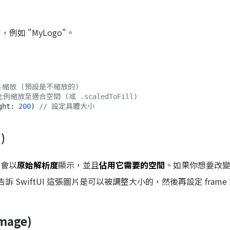
如 "MyLogo"。
片縮放 (預設是不縮放的)
比例縮放至適合空間 (或 .scaledToFill)
ght: 
200
) 
// 設定具體大小
)
e 會以
原始解析度
顯示，並且
佔用它需要的空間
。如果你想要改
告訴 SwiftUI 這張圖片是可以被調整大小的，然後再設定 fram
mage)