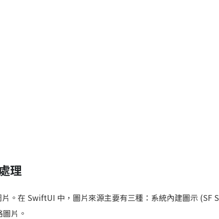
片處理
在 SwiftUI 中，圖片來源主要有三種：系統內建圖示 (SF Sy
及網絡圖片。