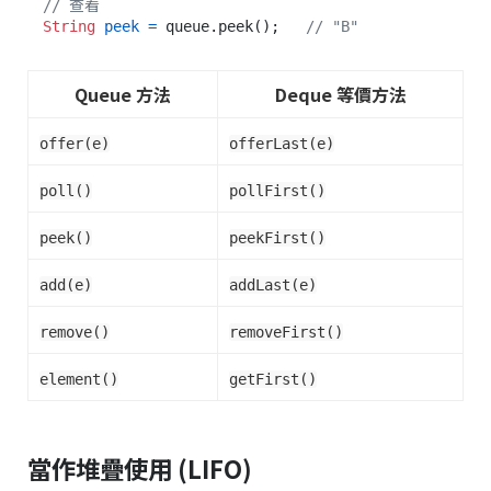
// 查看
String
peek
=
 queue.peek();   
// "B"
Queue 方法
Deque 等價方法
offer(e)
offerLast(e)
poll()
pollFirst()
peek()
peekFirst()
add(e)
addLast(e)
remove()
removeFirst()
element()
getFirst()
當作堆疊使用 (LIFO)