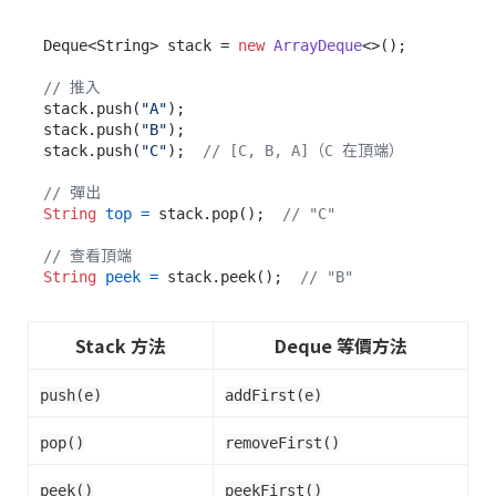
Deque<String> stack = 
new
ArrayDeque
<>();

// 推入
stack.push(
"A"
);

stack.push(
"B"
);

stack.push(
"C"
);  
// [C, B, A]（C 在頂端）
// 彈出
String
top
=
 stack.pop();  
// "C"
// 查看頂端
String
peek
=
 stack.peek();  
// "B"
Stack 方法
Deque 等價方法
push(e)
addFirst(e)
pop()
removeFirst()
peek()
peekFirst()