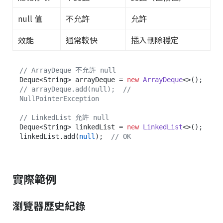
null 值
不允許
允許
效能
通常較快
插入刪除穩定
// ArrayDeque 不允許 null
Deque<String> arrayDeque = 
new
ArrayDeque
// arrayDeque.add(null);  // 
NullPointerException
// LinkedList 允許 null
Deque<String> linkedList = 
new
LinkedList
<>();

linkedList.add(
null
);  
// OK
實際範例
瀏覽器歷史紀錄