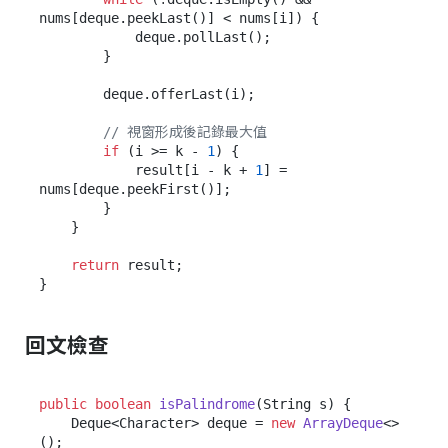
nums[deque.peekLast()] < nums[i]) {

            deque.pollLast();

        }

        deque.offerLast(i);

// 視窗形成後記錄最大值
if
 (i >= k - 
1
) {

            result[i - k + 
1
] = 
nums[deque.peekFirst()];

        }

    }

return
 result;

回文檢查
public
boolean
isPalindrome
(String s)
 {

    Deque<Character> deque = 
new
ArrayDeque
<>
();
