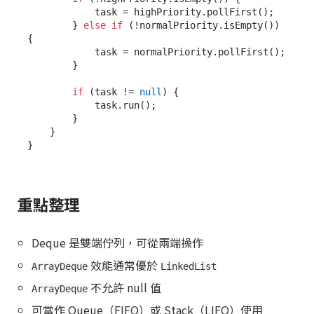
            task = highPriority.pollFirst();

        } 
else
if
 (!normalPriority.isEmpty()) 
{

            task = normalPriority.pollFirst();

        }

if
 (task != 
null
) {

            task.run();

        }

    }

重點整理
Deque 是雙端佇列，可從兩端操作
效能通常優於
ArrayDeque
LinkedList
不允許 null 值
ArrayDeque
可當作 Queue（FIFO）或 Stack（LIFO）使用