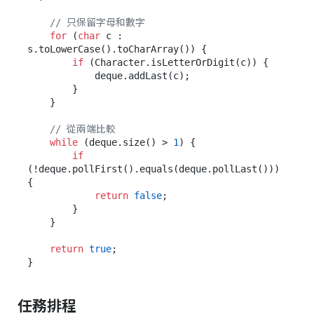
// 只保留字母和數字
for
 (
char
 c : 
s.toLowerCase().toCharArray()) {

if
 (Character.isLetterOrDigit(c)) {

            deque.addLast(c);

        }

    }

// 從兩端比較
while
 (deque.size() > 
1
) {

if
(!deque.pollFirst().equals(deque.pollLast())) 
{

return
false
;

        }

    }

return
true
;

任務排程