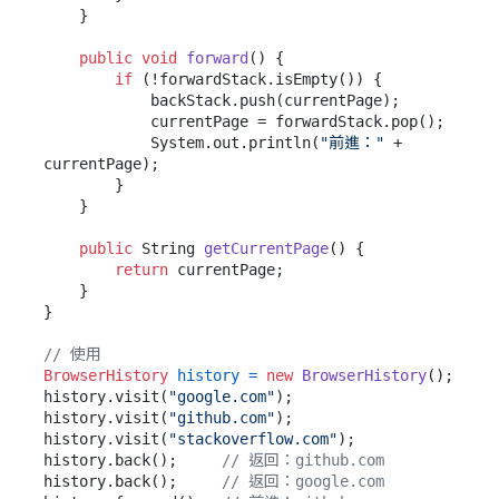
    }

public
void
forward
()
 {

if
 (!forwardStack.isEmpty()) {

            backStack.push(currentPage);

            currentPage = forwardStack.pop();

            System.out.println(
"前進："
 + 
currentPage);

        }

    }

public
 String 
getCurrentPage
()
 {

return
 currentPage;

    }

}

// 使用
BrowserHistory
history
=
new
BrowserHistory
();

history.visit(
"google.com"
);

history.visit(
"github.com"
);

history.visit(
"stackoverflow.com"
);

history.back();     
// 返回：github.com
history.back();     
// 返回：google.com