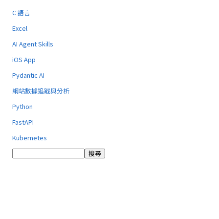
C 語言
Excel
AI Agent Skills
iOS App
Pydantic AI
網站數據追蹤與分析
Python
FastAPI
Kubernetes