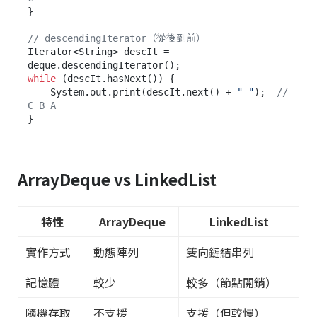
}

// descendingIterator（從後到前）
Iterator<String> descIt = 
while
 (descIt.hasNext()) {

    System.out.print(descIt.next() + 
" "
);  
// 
C B A
ArrayDeque vs LinkedList
特性
ArrayDeque
LinkedList
實作方式
動態陣列
雙向鏈結串列
記憶體
較少
較多（節點開銷）
隨機存取
不支援
支援（但較慢）