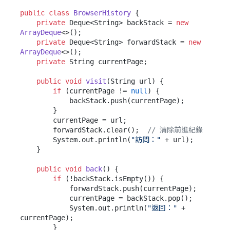
public
class
BrowserHistory
 {

private
 Deque<String> backStack = 
new
ArrayDeque
<>();

private
 Deque<String> forwardStack = 
new
ArrayDeque
<>();

private
 String currentPage;

public
void
visit
(String url)
 {

if
 (currentPage != 
null
) {

            backStack.push(currentPage);

        }

        currentPage = url;

        forwardStack.clear();  
// 清除前進紀錄
        System.out.println(
"訪問："
 + url);

    }

public
void
back
()
 {

if
 (!backStack.isEmpty()) {

            forwardStack.push(currentPage);

            currentPage = backStack.pop();

            System.out.println(
"返回："
 + 
currentPage);

        }
