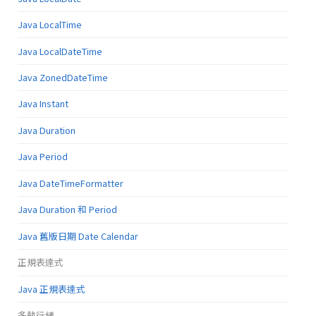
Java LocalTime
Java LocalDateTime
Java ZonedDateTime
Java Instant
Java Duration
Java Period
Java DateTimeFormatter
Java Duration 和 Period
Java 舊版日期 Date Calendar
正規表達式
Java 正規表達式
多執行緒