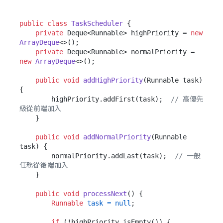
public
class
TaskScheduler
 {

private
 Deque<Runnable> highPriority = 
new
ArrayDeque
<>();

private
 Deque<Runnable> normalPriority = 
new
ArrayDeque
<>();

public
void
addHighPriority
(Runnable task)
{

        highPriority.addFirst(task);  
// 高優先
級從前端加入
    }

public
void
addNormalPriority
(Runnable 
task)
 {

        normalPriority.addLast(task);  
// 一般
任務從後端加入
    }

public
void
processNext
()
 {

Runnable
task
=
null
;

if
 (!highPriority.isEmpty()) {
