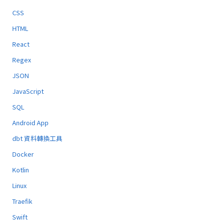
CSS
HTML
React
Regex
JSON
JavaScript
SQL
Android App
dbt 資料轉換工具
Docker
Kotlin
Linux
Traefik
Swift