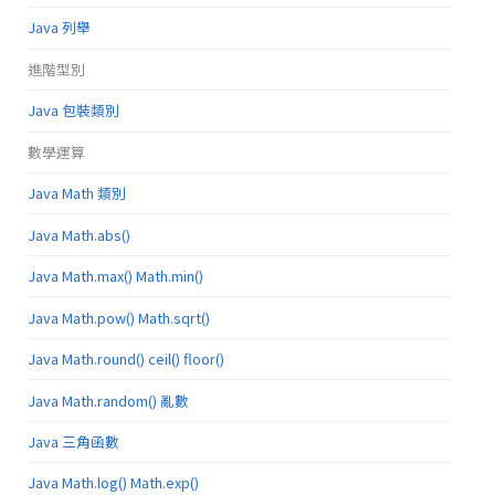
Java 列舉
進階型別
Java 包裝類別
數學運算
Java Math 類別
Java Math.abs()
Java Math.max() Math.min()
Java Math.pow() Math.sqrt()
Java Math.round() ceil() floor()
Java Math.random() 亂數
Java 三角函數
Java Math.log() Math.exp()