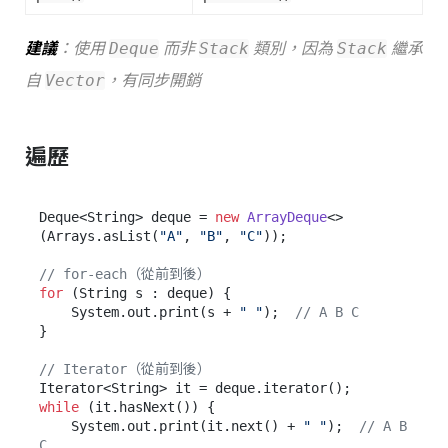
建議
：使用
而非
類別，因為
繼承
Deque
Stack
Stack
自
，有同步開銷
Vector
遍歷
Deque<String> deque = 
new
ArrayDeque
<>
(Arrays.asList(
"A"
, 
"B"
, 
"C"
));

// for-each（從前到後）
for
 (String s : deque) {

    System.out.print(s + 
" "
);  
// A B C
}

// Iterator（從前到後）
while
 (it.hasNext()) {

    System.out.print(it.next() + 
" "
);  
// A B 
C