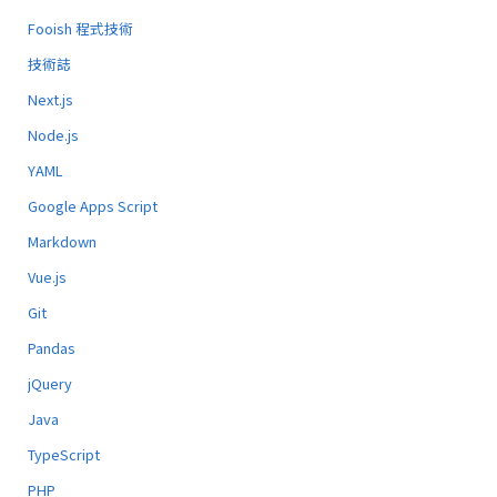
Fooish 程式技術
技術誌
Next.js
Node.js
YAML
Google Apps Script
Markdown
Vue.js
Git
Pandas
jQuery
Java
TypeScript
PHP