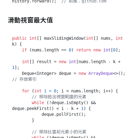
history.forward();  
// 前進：github.com
滑動視窗最大值
public
int
[] maxSlidingWindow(
int
[] nums, 
int
k) {

if
 (nums.length == 
0
) 
return
new
int
[
0
];

int
[] result = 
new
int
[nums.length - k + 
1
];

    Deque<Integer> deque = 
new
ArrayDeque
<>();  
// 存放索引
for
 (
int
i
=
0
; i < nums.length; i++) {

// 移除超出視窗範圍的元素
while
 (!deque.isEmpty() && 
deque.peekFirst() < i - k + 
1
) {

            deque.pollFirst();

        }

// 移除比當前元素小的元素
while
 (!deque.isEmpty() && 