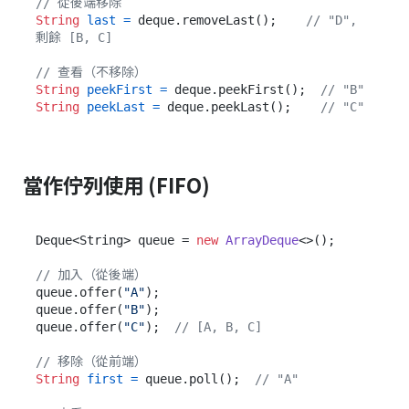
// 從後端移除
String
last
=
 deque.removeLast();    
// "D", 
剩餘 [B, C]
// 查看（不移除）
String
peekFirst
=
 deque.peekFirst();  
// "B"
String
peekLast
=
 deque.peekLast();    
// "C"
當作佇列使用 (FIFO)
Deque<String> queue = 
new
ArrayDeque
<>();

// 加入（從後端）
queue.offer(
"A"
);

queue.offer(
"B"
);

queue.offer(
"C"
);  
// [A, B, C]
// 移除（從前端）
String
first
=
 queue.poll();  
// "A"