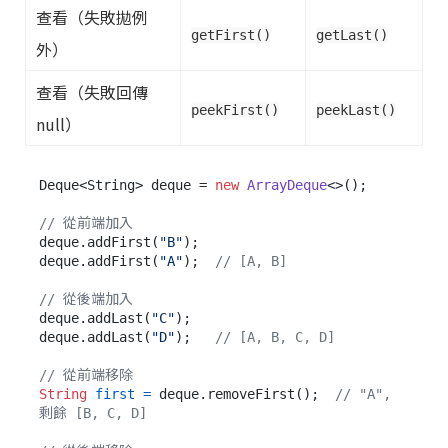
查看（失敗拋例
getFirst()
getLast()
外）
查看（失敗回傳
peekFirst()
peekLast()
null）
Deque<String> deque = 
new
ArrayDeque
<>();

// 從前端加入
deque.addFirst(
"B"
);

deque.addFirst(
"A"
);  
// [A, B]
// 從後端加入
deque.addLast(
"C"
);

deque.addLast(
"D"
);   
// [A, B, C, D]
// 從前端移除
String
first
=
 deque.removeFirst();  
// "A", 
剩餘 [B, C, D]