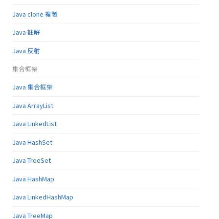
Java clone 複製
Java 註解
Java 反射
集合框架
Java 集合框架
Java ArrayList
Java LinkedList
Java HashSet
Java TreeSet
Java HashMap
Java LinkedHashMap
Java TreeMap