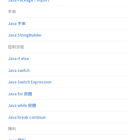
字串
Java 字串
Java StringBuilder
控制流程
Java if else
Java switch
Java Switch Expression
Java for 迴圈
Java while 迴圈
Java break continue
陣列