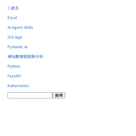
C 語言
Excel
AI Agent Skills
iOS App
Pydantic AI
網站數據追蹤與分析
Python
FastAPI
Kubernetes