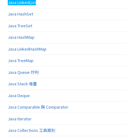
Java LinkedList
Java HashSet
Java TreeSet
Java HashMap
Java LinkedHashMap
Java TreeMap
Java Queue 佇列
Java Stack 堆疊
Java Deque
Java Comparable 與 Comparator
Java Iterator
Java Collections 工具類別