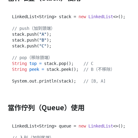
LinkedList<String> stack = 
new
LinkedList
<>();

// push（加到頭端）
stack.push(
"A"
);

stack.push(
"B"
);

stack.push(
"C"
);

// pop（移除頭端）
String
top
=
 stack.pop();    
// C
String
peek
=
 stack.peek();  
// B（不移除）
System.out.println(stack);   
// [B, A]
當作佇列（Queue）使用
LinkedList<String> queue = 
new
LinkedList
<>();

// 入列（加到尾端）