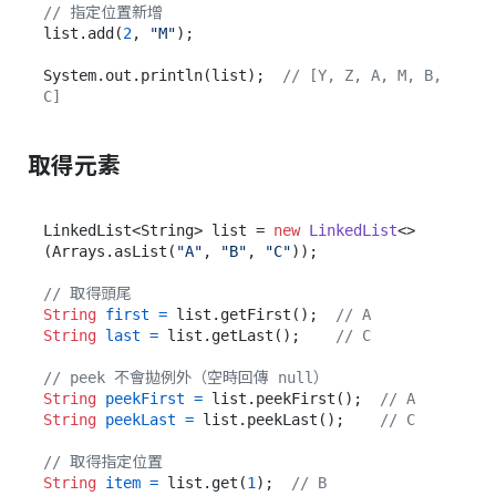
// 指定位置新增
list.add(
2
, 
"M"
);

System.out.println(list);  
// [Y, Z, A, M, B, 
C]
取得元素
LinkedList<String> list = 
new
LinkedList
<>
(Arrays.asList(
"A"
, 
"B"
, 
"C"
));

// 取得頭尾
String
first
=
 list.getFirst();  
// A
String
last
=
 list.getLast();    
// C
// peek 不會拋例外（空時回傳 null）
String
peekFirst
=
 list.peekFirst();  
// A
String
peekLast
=
 list.peekLast();    
// C
// 取得指定位置
String
item
=
 list.get(
1
);  
// B