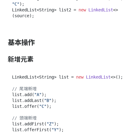
"C"
);

LinkedList<String> list2 = 
new
LinkedList
<>
基本操作
新增元素
LinkedList<String> list = 
new
LinkedList
<>();

// 尾端新增
list.add(
"A"
);

list.addLast(
"B"
);

list.offer(
"C"
);

// 頭端新增
list.addFirst(
"Z"
);

list.offerFirst(
"Y"
);
