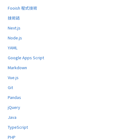
Fooish 程式技術
技術誌
Next.js
Node.js
YAML
Google Apps Script
Markdown
Vue.js
Git
Pandas
jQuery
Java
TypeScript
PHP