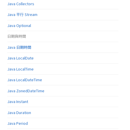
Java Collectors
Java 平行 Stream
Java Optional
日期與時間
Java 日期時間
Java LocalDate
Java LocalTime
Java LocalDateTime
Java ZonedDateTime
Java Instant
Java Duration
Java Period