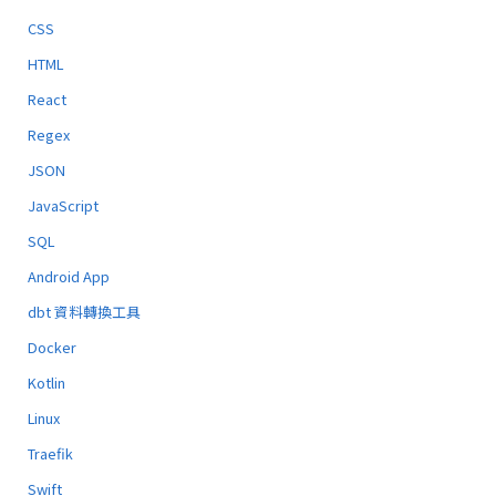
CSS
HTML
React
Regex
JSON
JavaScript
SQL
Android App
dbt 資料轉換工具
Docker
Kotlin
Linux
Traefik
Swift