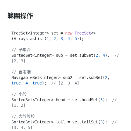
範圍操作
TreeSet<Integer> set = 
new
TreeSet
<>
(Arrays.asList(
1
, 
2
, 
3
, 
4
, 
5
));

// 子集合
SortedSet<Integer> sub = set.subSet(
2
, 
4
);  
// 
[2, 3]
// 含兩端
NavigableSet<Integer> sub2 = set.subSet(
2
, 
true
, 
4
, 
true
);  
// [2, 3, 4]
// 小於
SortedSet<Integer> head = set.headSet(
3
);  
// 
[1, 2]
// 大於等於
SortedSet<Integer> tail = set.tailSet(
3
);  
// 
[3, 4, 5]