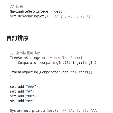
// 反向
NavigableSet<Integer> desc = 
set.descendingSet();  
// [5, 4, 3, 2, 1]
自訂排序
// 字串按長度排序
TreeSet<String> set = 
new
TreeSet
<>(

    Comparator.comparingInt(String::length)

.thenComparing(Comparator.naturalOrder())

);

set.add(
"AAA"
);

set.add(
"A"
);

set.add(
"BB"
);

set.add(
"B"
);

System.out.println(set);  
// [A, B, BB, AAA]