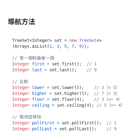
導航方法
TreeSet<Integer> set = 
new
TreeSet
<>
(Arrays.asList(
1
, 
3
, 
5
, 
7
, 
9
));

// 第一個和最後一個
Integer
first
=
 set.first();  
// 1
Integer
last
=
 set.last();    
// 9
// 比較
Integer
lower
=
 set.lower(
5
);    
// 3（< 5）
Integer
higher
=
 set.higher(
5
);  
// 7（> 5）
Integer
floor
=
 set.floor(
4
);    
// 3（<= 4）
Integer
ceiling
=
 set.ceiling(
4
); 
// 5（>= 4）
// 取得並移除
Integer
pollFirst
=
 set.pollFirst();  
// 1
Integer
pollLast
=
 set.pollLast();    
// 9