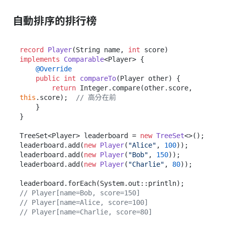
自動排序的排行榜
record
Player
(String name, 
int
 score)
implements
Comparable
<Player> {

@Override
public
int
compareTo
(Player other)
 {

return
 Integer.compare(other.score, 
this
.score);  
// 高分在前
    }

}

TreeSet<Player> leaderboard = 
new
TreeSet
<>();

leaderboard.add(
new
Player
(
"Alice"
, 
100
));

leaderboard.add(
new
Player
(
"Bob"
, 
150
));

leaderboard.add(
new
Player
(
"Charlie"
, 
80
));

// Player[name=Bob, score=150]
// Player[name=Alice, score=100]
// Player[name=Charlie, score=80]