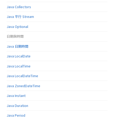
Java Collectors
Java 平行 Stream
Java Optional
日期與時間
Java 日期時間
Java LocalDate
Java LocalTime
Java LocalDateTime
Java ZonedDateTime
Java Instant
Java Duration
Java Period