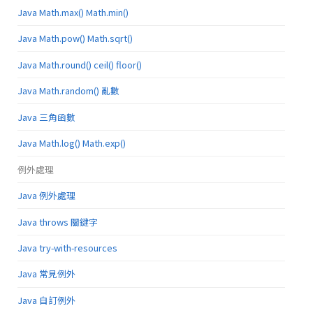
Java Math.max() Math.min()
Java Math.pow() Math.sqrt()
Java Math.round() ceil() floor()
Java Math.random() 亂數
Java 三角函數
Java Math.log() Math.exp()
例外處理
Java 例外處理
Java throws 關鍵字
Java try-with-resources
Java 常見例外
Java 自訂例外