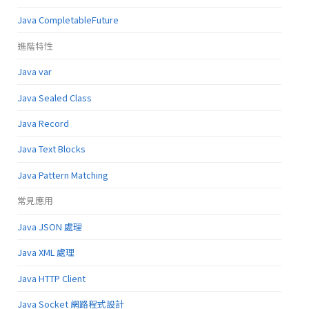
Java CompletableFuture
進階特性
Java var
Java Sealed Class
Java Record
Java Text Blocks
Java Pattern Matching
常見應用
Java JSON 處理
Java XML 處理
Java HTTP Client
Java Socket 網路程式設計