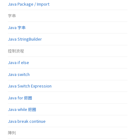
Java Package / Import
字串
Java 字串
Java StringBuilder
控制流程
Java if else
Java switch
Java Switch Expression
Java for 迴圈
Java while 迴圈
Java break continue
陣列