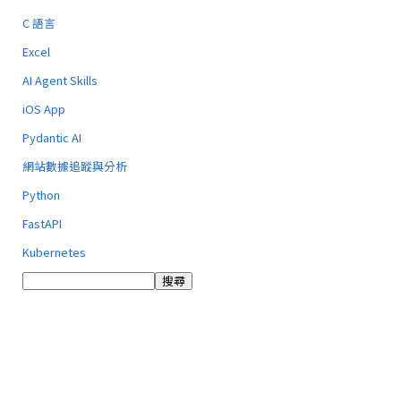
C 語言
Excel
AI Agent Skills
iOS App
Pydantic AI
網站數據追蹤與分析
Python
FastAPI
Kubernetes