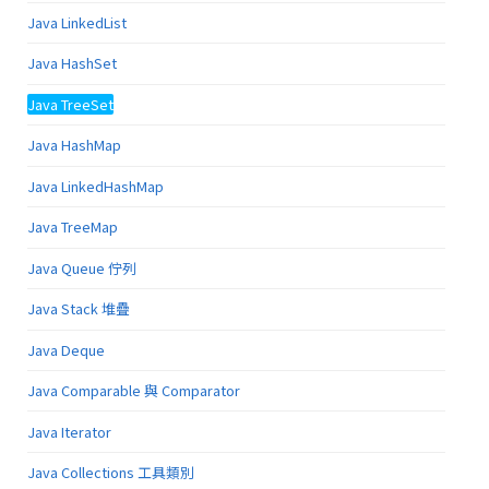
Java LinkedList
Java HashSet
Java TreeSet
Java HashMap
Java LinkedHashMap
Java TreeMap
Java Queue 佇列
Java Stack 堆疊
Java Deque
Java Comparable 與 Comparator
Java Iterator
Java Collections 工具類別