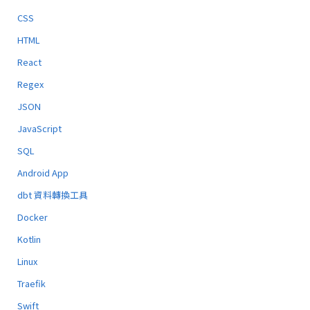
CSS
HTML
React
Regex
JSON
JavaScript
SQL
Android App
dbt 資料轉換工具
Docker
Kotlin
Linux
Traefik
Swift