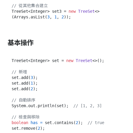
// 從其他集合建立
TreeSet<Integer> set3 = 
new
TreeSet
<>
(Arrays.asList(
3
, 
1
, 
2
基本操作
TreeSet<Integer> set = 
new
TreeSet
<>();

// 新增
set.add(
3
);

set.add(
1
);

set.add(
2
);

// 自動排序
System.out.println(set);  
// [1, 2, 3]
// 檢查與移除
boolean
has
=
 set.contains(
2
);  
// true
set.remove(
2