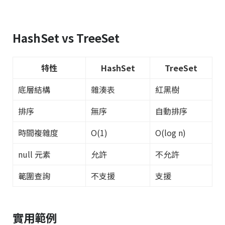
HashSet vs TreeSet
特性
HashSet
TreeSet
底層結構
雜湊表
紅黑樹
排序
無序
自動排序
時間複雜度
O(1)
O(log n)
null 元素
允許
不允許
範圍查詢
不支援
支援
實用範例