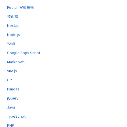
Fooish 程式技術
技術誌
Next.js
Node.js
YAML
Google Apps Script
Markdown
Vue.js
Git
Pandas
jQuery
Java
TypeScript
PHP