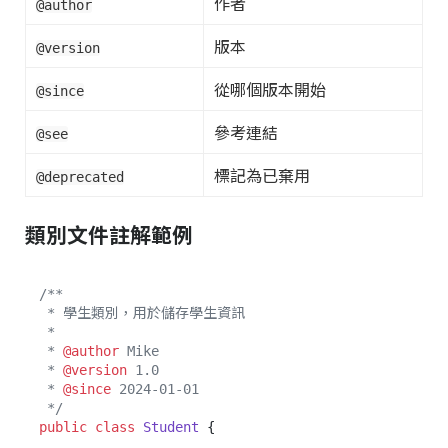
作者
@author
版本
@version
從哪個版本開始
@since
參考連結
@see
標記為已棄用
@deprecated
類別文件註解範例
/**

 * 學生類別，用於儲存學生資訊

 * 

 * 
@author
 Mike

 * 
@version
 1.0

 * 
@since
 2024-01-01

 */
public
class
Student
 {
