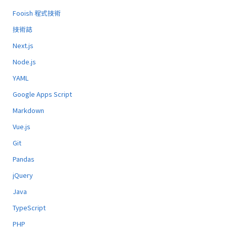
Fooish 程式技術
技術誌
Next.js
Node.js
YAML
Google Apps Script
Markdown
Vue.js
Git
Pandas
jQuery
Java
TypeScript
PHP