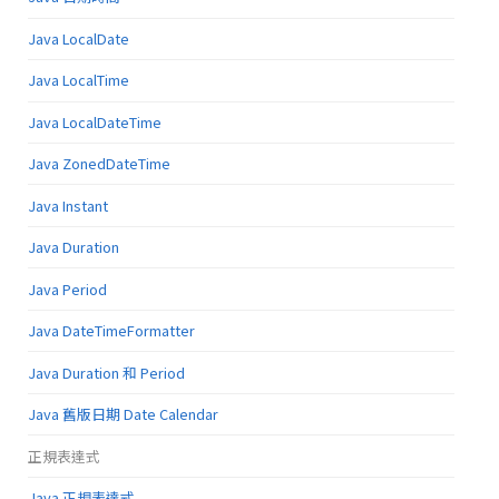
Java LocalDate
Java LocalTime
Java LocalDateTime
Java ZonedDateTime
Java Instant
Java Duration
Java Period
Java DateTimeFormatter
Java Duration 和 Period
Java 舊版日期 Date Calendar
正規表達式
Java 正規表達式