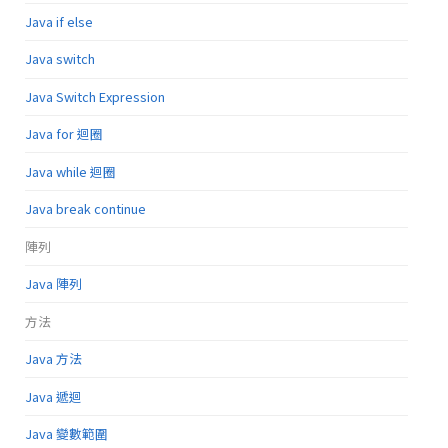
Java if else
Java switch
Java Switch Expression
Java for 迴圈
Java while 迴圈
Java break continue
陣列
Java 陣列
方法
Java 方法
Java 遞迴
Java 變數範圍