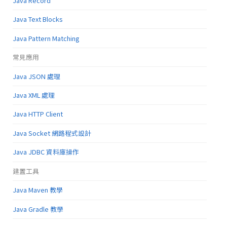
Java Record
Java Text Blocks
Java Pattern Matching
常見應用
Java JSON 處理
Java XML 處理
Java HTTP Client
Java Socket 網路程式設計
Java JDBC 資料庫操作
建置工具
Java Maven 教學
Java Gradle 教學