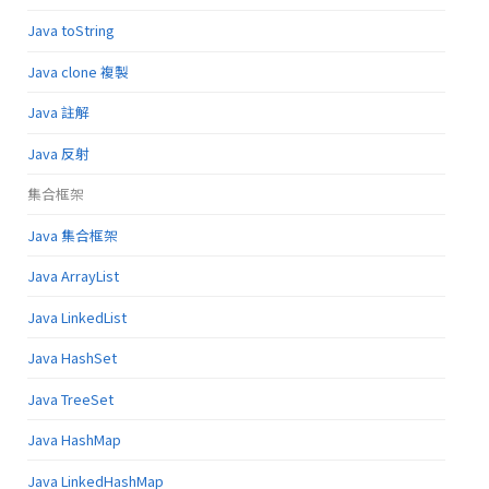
Java toString
Java clone 複製
Java 註解
Java 反射
集合框架
Java 集合框架
Java ArrayList
Java LinkedList
Java HashSet
Java TreeSet
Java HashMap
Java LinkedHashMap