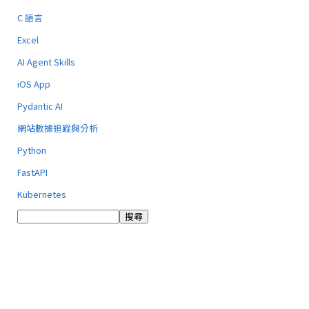
C 語言
Excel
AI Agent Skills
iOS App
Pydantic AI
網站數據追蹤與分析
Python
FastAPI
Kubernetes