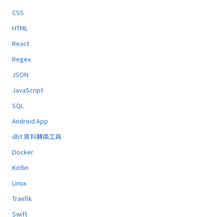
CSS
HTML
React
Regex
JSON
JavaScript
SQL
Android App
dbt 資料轉換工具
Docker
Kotlin
Linux
Traefik
Swift