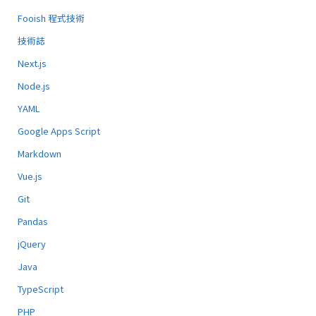
Fooish 程式技術
技術誌
Next.js
Node.js
YAML
Google Apps Script
Markdown
Vue.js
Git
Pandas
jQuery
Java
TypeScript
PHP