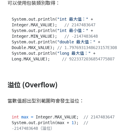
可以使用包裝類別取得：
System.out.println(
"int 最大值："
 + 
Integer.MAX_VALUE);   
// 2147483647
System.out.println(
"int 最小值："
 + 
Integer.MIN_VALUE);   
// -2147483648
System.out.println(
"double 最大值："
 + 
Double.MAX_VALUE); 
// 1.7976931348623157E308
System.out.println(
"long 最大值："
 + 
Long.MAX_VALUE);     
// 9223372036854775807
溢位 (Overflow)
當數值超出型別範圍時會發生溢位：
int
max
=
 Integer.MAX_VALUE;  
// 2147483647
System.out.println(max + 
1
);  
// 
-2147483648（溢位）