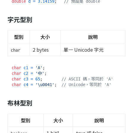
double
d
=
3.14159
;   
// 預設是 double
字元型別
型別
大小
說明
2 bytes
單一 Unicode 字元
char
char
c1
=
'A'
char
c2
=
'中'
char
c3
=
65
;        
// ASCII 碼，等同於 'A'
char
c4
=
'\u0041'
;  
// Unicode，等同於 'A'
布林型別
型別
大小
說明
1 bit*
true 或 false