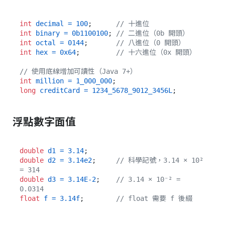
int
decimal
=
100
;      
// 十進位
int
binary
=
0b1100100
; 
// 二進位（0b 開頭）
int
octal
=
0144
;       
// 八進位（0 開頭）
int
hex
=
0x64
;         
// 十六進位（0x 開頭）
// 使用底線增加可讀性（Java 7+）
int
million
=
1_000_000
long
creditCard
=
1234_5678_9012_3456L
浮點數字面值
double
d1
=
3.14
double
d2
=
3.14e2
;     
// 科學記號，3.14 × 10² 
= 314
double
d3
=
3.14E-2
;    
// 3.14 × 10⁻² = 
0.0314
float
f
=
3.14f
;        
// float 需要 f 後綴