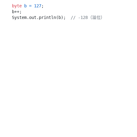
byte
b
=
127
;

b++;

System.out.println(b);  
// -128（溢位）