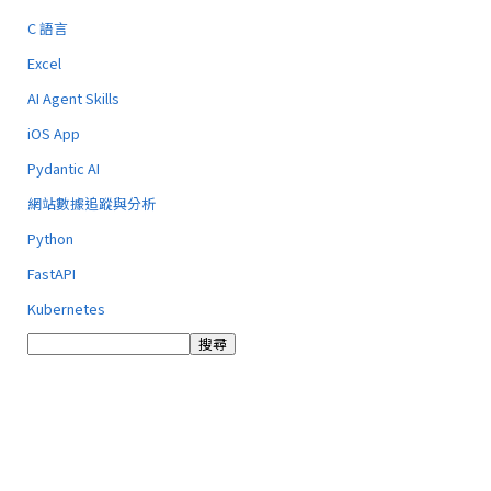
C 語言
Excel
AI Agent Skills
iOS App
Pydantic AI
網站數據追蹤與分析
Python
FastAPI
Kubernetes