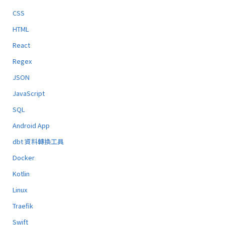
CSS
HTML
React
Regex
JSON
JavaScript
SQL
Android App
dbt 資料轉換工具
Docker
Kotlin
Linux
Traefik
Swift