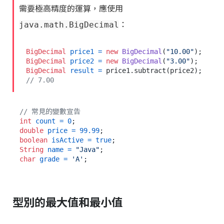
需要極高精度的運算，應使用
：
java.math.BigDecimal
BigDecimal
price1
=
new
BigDecimal
(
"10.00"
BigDecimal
price2
=
new
BigDecimal
(
"3.00"
BigDecimal
result
=
 price1.subtract(price2); 
// 7.00
// 常見的變數宣告
int
count
=
0
double
price
=
99.99
boolean
isActive
=
true
String
name
=
"Java"
char
grade
=
'A'
型別的最大值和最小值