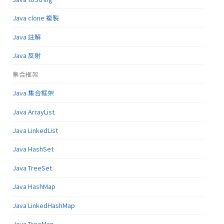
Java clone 複製
Java 註解
Java 反射
集合框架
Java 集合框架
Java ArrayList
Java LinkedList
Java HashSet
Java TreeSet
Java HashMap
Java LinkedHashMap
Java TreeMap