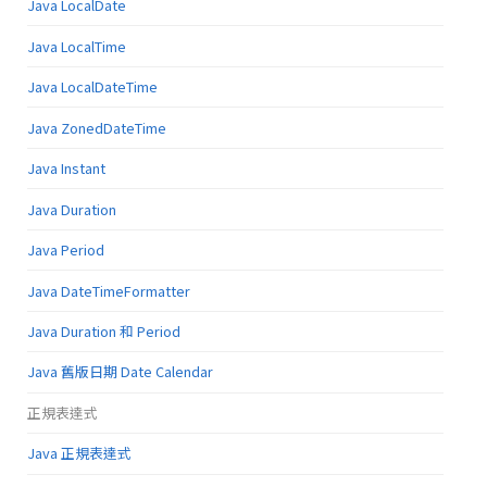
Java LocalDate
Java LocalTime
Java LocalDateTime
Java ZonedDateTime
Java Instant
Java Duration
Java Period
Java DateTimeFormatter
Java Duration 和 Period
Java 舊版日期 Date Calendar
正規表達式
Java 正規表達式