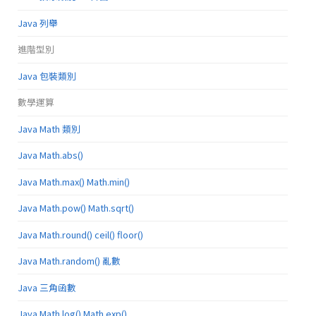
Java 列舉
進階型別
Java 包裝類別
數學運算
Java Math 類別
Java Math.abs()
Java Math.max() Math.min()
Java Math.pow() Math.sqrt()
Java Math.round() ceil() floor()
Java Math.random() 亂數
Java 三角函數
Java Math.log() Math.exp()