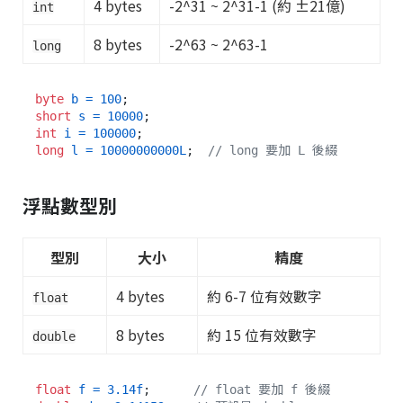
4 bytes
-2^31 ~ 2^31-1 (約 ±21億)
int
8 bytes
-2^63 ~ 2^63-1
long
byte
b
=
100
short
s
=
10000
int
i
=
100000
long
l
=
10000000000L
;  
// long 要加 L 後綴
浮點數型別
型別
大小
精度
4 bytes
約 6-7 位有效數字
float
8 bytes
約 15 位有效數字
double
float
f
=
3.14f
;      
// float 要加 f 後綴