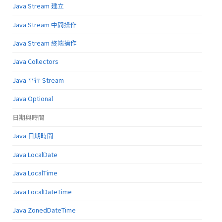
Java Stream 建立
Java Stream 中間操作
Java Stream 終端操作
Java Collectors
Java 平行 Stream
Java Optional
日期與時間
Java 日期時間
Java LocalDate
Java LocalTime
Java LocalDateTime
Java ZonedDateTime