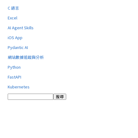
C 語言
Excel
AI Agent Skills
iOS App
Pydantic AI
網站數據追蹤與分析
Python
FastAPI
Kubernetes