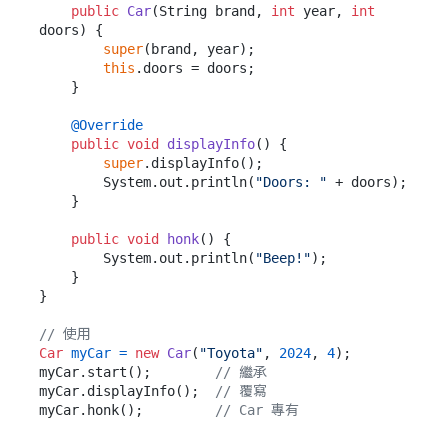
public
Car
(String brand, 
int
 year, 
int
doors)
 {

super
(brand, year);

this
.doors = doors;

    }

@Override
public
void
displayInfo
()
 {

super
.displayInfo();

        System.out.println(
"Doors: "
 + doors);

    }

public
void
honk
()
 {

        System.out.println(
"Beep!"
);

    }

}

// 使用
Car
myCar
=
new
Car
(
"Toyota"
, 
2024
, 
4
);

myCar.start();        
// 繼承
myCar.displayInfo();  
// 覆寫
myCar.honk();         
// Car 專有