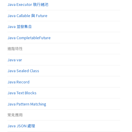
Java Executor 執行緒池
Java Callable 與 Future
Java 並發集合
Java CompletableFuture
進階特性
Java var
Java Sealed Class
Java Record
Java Text Blocks
Java Pattern Matching
常見應用
Java JSON 處理