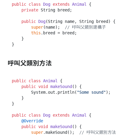
public
class
Dog
extends
Animal
 {

private
 String breed;

public
Dog
(String name, String breed)
 {

super
(name);  
// 呼叫父類別建構子
this
.breed = breed;

    }

呼叫父類別方法
public
class
Animal
 {

public
void
makeSound
()
 {

        System.out.println(
"Some sound"
);

    }

}

public
class
Dog
extends
Animal
 {

@Override
public
void
makeSound
()
 {

super
.makeSound();  
// 呼叫父類別方法