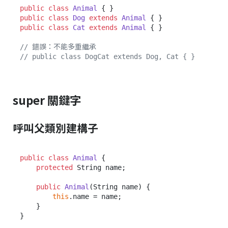
public
class
Animal
public
class
Dog
extends
Animal
public
class
Cat
extends
Animal
 { }

// 錯誤：不能多重繼承
// public class DogCat extends Dog, Cat { }
super 關鍵字
呼叫父類別建構子
public
class
Animal
 {

protected
 String name;

public
Animal
(String name)
 {

this
.name = name;

    }

}
