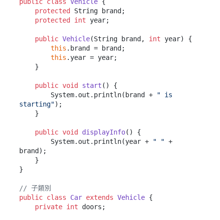
public
class
Vehicle
 {

protected
 String brand;

protected
int
 year;

public
Vehicle
(String brand, 
int
 year)
 {

this
.brand = brand;

this
.year = year;

    }

public
void
start
()
 {

        System.out.println(brand + 
" is 
starting"
);

    }

public
void
displayInfo
()
 {

        System.out.println(year + 
" "
 + 
brand);

    }

}

// 子類別
public
class
Car
extends
Vehicle
 {

private
int
 doors;
