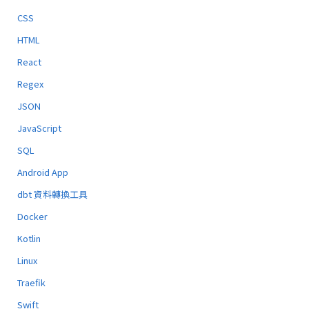
CSS
HTML
React
Regex
JSON
JavaScript
SQL
Android App
dbt 資料轉換工具
Docker
Kotlin
Linux
Traefik
Swift