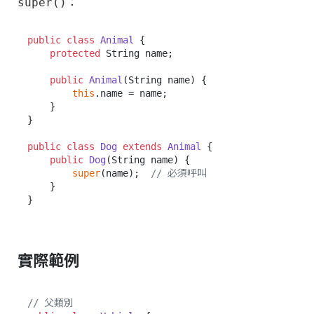
：
super()
public
class
Animal
 {

protected
 String name;

public
Animal
(String name)
 {

this
.name = name;

    }

}

public
class
Dog
extends
Animal
 {

public
Dog
(String name)
 {

super
(name);  
// 必須呼叫
    }

實際範例
// 父類別