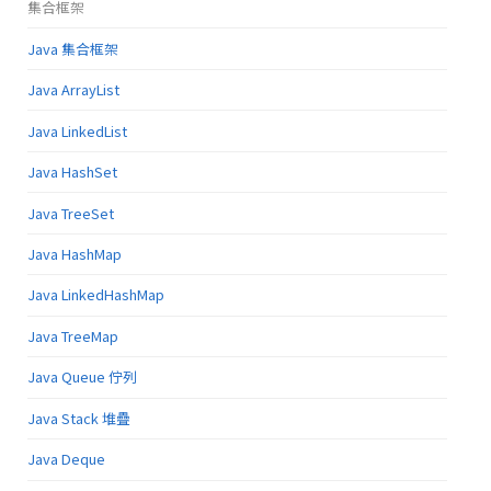
集合框架
Java 集合框架
Java ArrayList
Java LinkedList
Java HashSet
Java TreeSet
Java HashMap
Java LinkedHashMap
Java TreeMap
Java Queue 佇列
Java Stack 堆疊
Java Deque