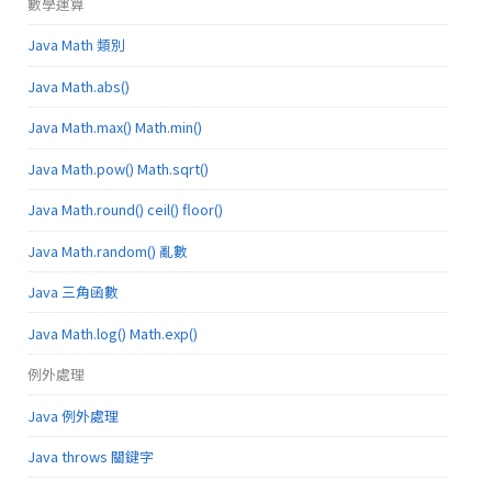
數學運算
Java Math 類別
Java Math.abs()
Java Math.max() Math.min()
Java Math.pow() Math.sqrt()
Java Math.round() ceil() floor()
Java Math.random() 亂數
Java 三角函數
Java Math.log() Math.exp()
例外處理
Java 例外處理
Java throws 關鍵字