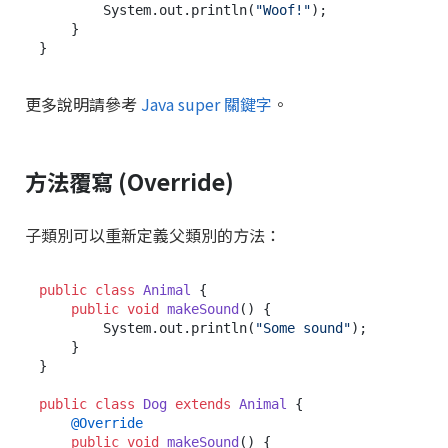
        System.out.println(
"Woof!"
);

    }

更多說明請參考
Java super 關鍵字
。
方法覆寫 (Override)
子類別可以重新定義父類別的方法：
public
class
Animal
 {

public
void
makeSound
()
 {

        System.out.println(
"Some sound"
);

    }

}

public
class
Dog
extends
Animal
 {

@Override
public
void
makeSound
()
 {
