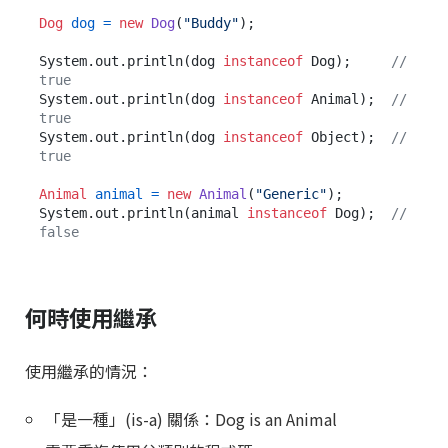
Dog
dog
=
new
Dog
(
"Buddy"
);

System.out.println(dog 
instanceof
 Dog);     
// 
true
System.out.println(dog 
instanceof
 Animal);  
// 
true
System.out.println(dog 
instanceof
 Object);  
// 
true
Animal
animal
=
new
Animal
(
"Generic"
);

System.out.println(animal 
instanceof
 Dog);  
// 
false
何時使用繼承
使用繼承的情況：
「是一種」(is-a) 關係：Dog is an Animal