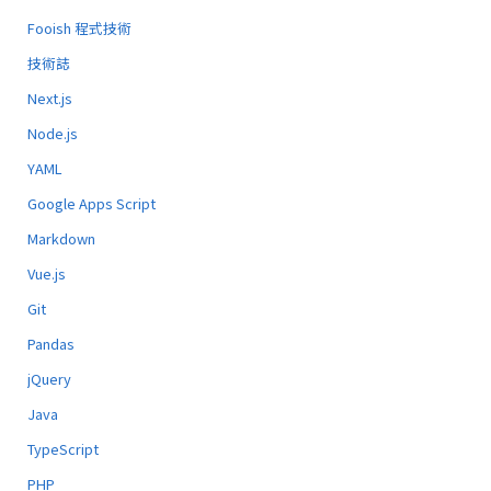
Fooish 程式技術
技術誌
Next.js
Node.js
YAML
Google Apps Script
Markdown
Vue.js
Git
Pandas
jQuery
Java
TypeScript
PHP