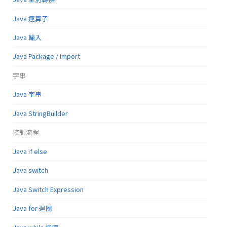
Java 運算子
Java 輸入
Java Package / Import
字串
Java 字串
Java StringBuilder
控制流程
Java if else
Java switch
Java Switch Expression
Java for 迴圈