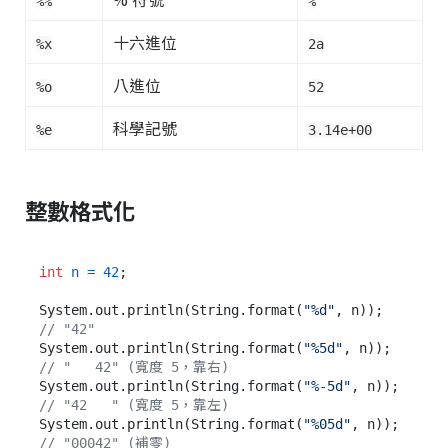
%%
%
十六進位
%x
2a
八進位
%o
52
科學記號
%e
3.14e+00
整數格式化
int
n
=
42
;

System.out.println(String.format(
"%d"
, n));     
// "42"
System.out.println(String.format(
"%5d"
, n));    
// "   42" (寬度 5，靠右)
System.out.println(String.format(
"%-5d"
, n));   
// "42   " (寬度 5，靠左)
System.out.println(String.format(
"%05d"
, n));   
// "00042" (補零)