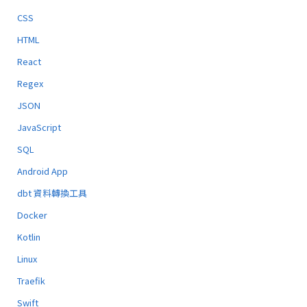
CSS
HTML
React
Regex
JSON
JavaScript
SQL
Android App
dbt 資料轉換工具
Docker
Kotlin
Linux
Traefik
Swift