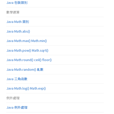
Java 包裝類別
數學運算
Java Math 類別
Java Math.abs()
Java Math.max() Math.min()
Java Math.pow() Math.sqrt()
Java Math.round() ceil() floor()
Java Math.random() 亂數
Java 三角函數
Java Math.log() Math.exp()
例外處理
Java 例外處理