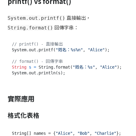
printf() vs format()
直接輸出，
System.out.printf()
回傳字串：
String.format()
// printf() - 直接輸出
System.out.printf(
"姓名：%s%n"
, 
"Alice"
);

// format() - 回傳字串
String
s
=
 String.format(
"姓名：%s"
, 
"Alice"
);

實際應用
格式化表格
String[] names = {
"Alice"
, 
"Bob"
, 
"Charlie"