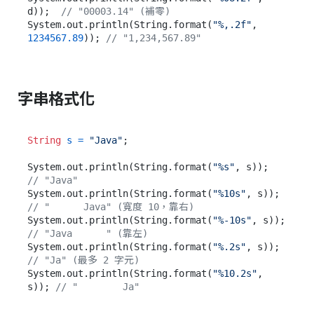
d));  
// "00003.14" (補零)
System.out.println(String.format(
"%,.2f"
, 
1234567.89
)); 
// "1,234,567.89"
字串格式化
String
s
=
"Java"
;

System.out.println(String.format(
"%s"
, s));     
// "Java"
System.out.println(String.format(
"%10s"
, s));   
// "      Java" (寬度 10，靠右)
System.out.println(String.format(
"%-10s"
, s));  
// "Java      " (靠左)
System.out.println(String.format(
"%.2s"
, s));   
// "Ja" (最多 2 字元)
System.out.println(String.format(
"%10.2s"
, 
s)); 
// "        Ja"