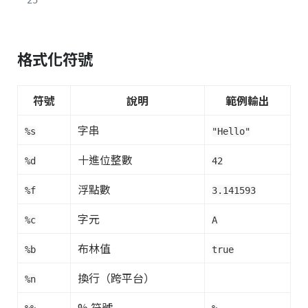
25"
格式化符號
符號
說明
範例輸出
字串
%s
"Hello"
十進位整數
%d
42
浮點數
%f
3.141593
字元
%c
A
布林值
%b
true
換行（跨平台）
%n
% 符號