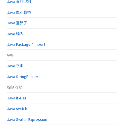
Java 資料型別
Java 型別轉換
Java 運算子
Java 輸入
Java Package / Import
字串
Java 字串
Java StringBuilder
控制流程
Java if else
Java switch
Java Switch Expression