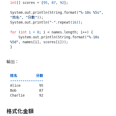
int
[] scores = {
95
, 
87
, 
92
};

System.out.println(String.format(
"%-10s %5s"
, 
"姓名"
, 
"分數"
));

System.out.println(
"-"
.repeat(
16
));

for
 (
int
i
=
0
; i < names.length; i++) {

    System.out.println(String.format(
"%-10s 
%5d"
, names[i], scores[i]));

輸出：
姓名         分數

----------------
Alice         95

Bob           87

格式化金額