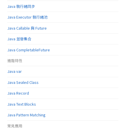
Java 執行緒同步
Java Executor 執行緒池
Java Callable 與 Future
Java 並發集合
Java CompletableFuture
進階特性
Java var
Java Sealed Class
Java Record
Java Text Blocks
Java Pattern Matching
常見應用