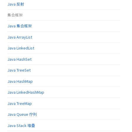
Java 反射
集合框架
Java 集合框架
Java ArrayList
Java LinkedList
Java HashSet
Java TreeSet
Java HashMap
Java LinkedHashMap
Java TreeMap
Java Queue 佇列
Java Stack 堆疊