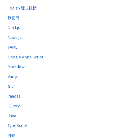
Fooish 程式技術
技術誌
Next.js
Node.js
YAML
Google Apps Script
Markdown
Vue.js
Git
Pandas
jQuery
Java
TypeScript
PHP