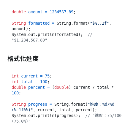
double
amount
=
1234567.89
;

String
formatted
=
 String.format(
"$%,.2f"
, 
amount);

System.out.println(formatted);  
// 
"$1,234,567.89"
格式化進度
int
current
=
75
int
total
=
100
double
percent
=
 (
double
) current / total * 
100
;

String
progress
=
 String.format(
"進度：%d/%d 
(%.1f%%)"
, current, total, percent);

System.out.println(progress);  
// "進度：75/100 
(75.0%)"