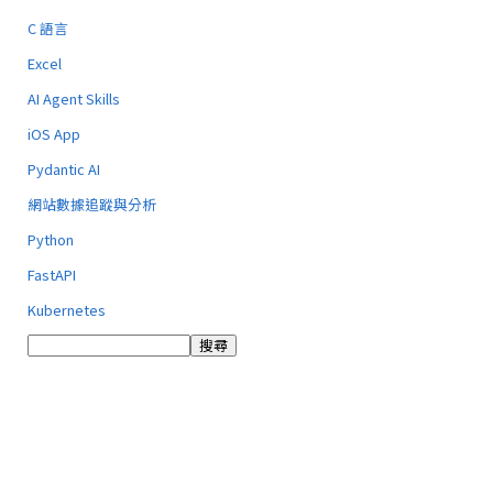
C 語言
Excel
AI Agent Skills
iOS App
Pydantic AI
網站數據追蹤與分析
Python
FastAPI
Kubernetes