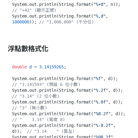
System.out.println(String.format(
"%+d"
, n));    
// "+42" (顯示正號)
System.out.println(String.format(
"%,d"
, 
1000000
)); 
// "1,000,000" (千分位)
浮點數格式化
double
d
=
3.14159265
;

System.out.println(String.format(
"%f"
, d));      
// "3.141593" (預設 6 位小數)
System.out.println(String.format(
"%.2f"
, d));    
// "3.14" (2 位小數)
System.out.println(String.format(
"%.0f"
, d));    
// "3" (無小數)
System.out.println(String.format(
"%8.2f"
, d));   
// "    3.14" (寬度 8)
System.out.println(String.format(
"%-8.2f"
, 
d));  
// "3.14    " (靠左)
System.out.println(String.format(
"%08.2f"
, 