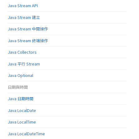
Java Stream API
Java Stream 建立
Java Stream 中間操作
Java Stream 終端操作
Java Collectors
Java 平行 Stream
Java Optional
日期與時間
Java 日期時間
Java LocalDate
Java LocalTime
Java LocalDateTime