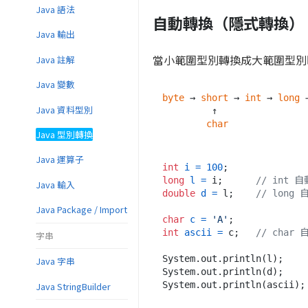
Java 語法
自動轉換（隱式轉換）
Java 輸出
當小範圍型別轉換成大範圍型別時
Java 註解
Java 變數
byte
 → 
short
 → 
int
 → 
long
 
Java 資料型別
         ↑

char
Java 型別轉換
Java 運算子
int
i
=
100
long
l
=
 i;      
// int 
Java 輸入
double
d
=
 l;    
// long 
Java Package / Import
char
c
=
'A'
int
ascii
=
 c;   
// char 
字串
System.out.println(l);    
Java 字串
System.out.println(d);    
System.out.println(ascii);
Java StringBuilder