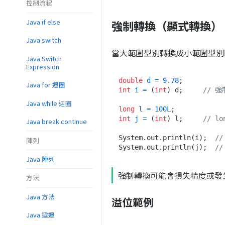
控制流程
Java if else
強制轉換（顯式轉換）
Java switch
當大範圍型別轉換成小範圍型別
Java Switch
Expression
double
d
=
9.78
Java for 迴圈
int
i
=
 (
int
) d;     
// 
Java while 迴圈
long
l
=
100L
int
j
=
 (
int
) l;     
// l
Java break continue
System.out.println(i);  
/
陣列
System.out.println(j);  
//
Java 陣列
強制轉換可能會損失精度或發
方法
Java 方法
溢位範例
Java 遞迴