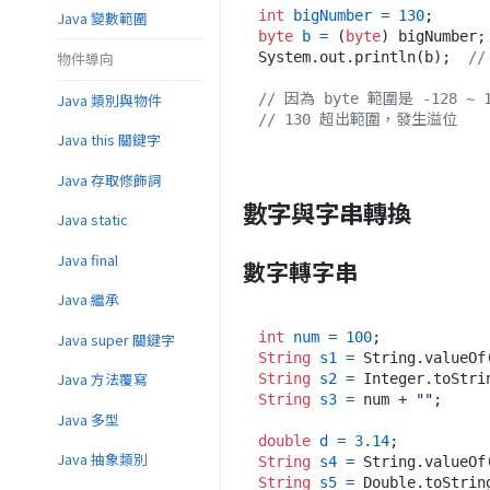
int
bigNumber
=
130
Java 變數範圍
byte
b
=
 (
byte
) bigNumber;

System.out.println(b);  
/
物件導向
Java 類別與物件
// 因為 byte 範圍是 -128 ~ 1
// 130 超出範圍，發生溢位
Java this 關鍵字
Java 存取修飾詞
數字與字串轉換
Java static
Java final
數字轉字串
Java 繼承
int
num
=
100
Java super 關鍵字
String
s1
=
 String.valueOf
Java 方法覆寫
String
s2
=
 Integer.toStri
String
s3
=
 num + 
""
;     
Java 多型
double
d
=
3.14
Java 抽象類別
String
s4
=
 String.valueOf
String
s5
=
 Double.toStrin