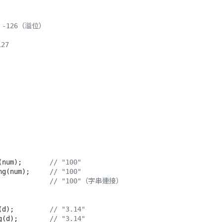
/ -126（溢位）
27
(num);       
// "100"
ng(num);     
// "100"
             
// "100"（字串連接）
(d);         
// "3.14"
g(d);        
// "3.14"