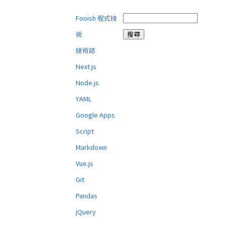
Fooish 程式技
術
技術誌
Next.js
Node.js
YAML
Google Apps
Script
Markdown
Vue.js
Git
Pandas
jQuery