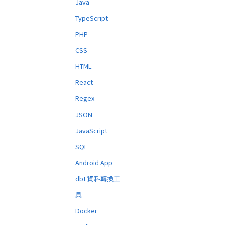
Java
TypeScript
PHP
CSS
HTML
React
Regex
JSON
JavaScript
SQL
Android App
dbt 資料轉換工
具
Docker