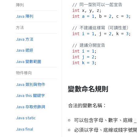
陣列
// 同一型別可以一起宣告
int
Java 陣列
int
a
=
1
, b = 
2
, c = 
3
;

方法
// 不建議這樣寫（可讀性差）
int
i
=
1
, j = 
2
, k = 
3
;

Java 方法
// 建議分開宣告
Java 遞迴
int
i
=
1
int
j
=
2
Java 變數範圍
int
k
=
3
物件導向
Java 類別與物件
變數命名規則
Java this 關鍵字
合法的變數名稱：
Java 存取修飾詞
Java static
可以包含字母、數字、底線
_
Java final
必須以字母、底線或錢字號