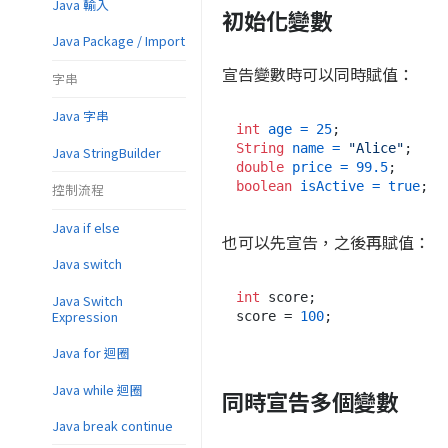
Java 輸入
初始化變數
Java Package / Import
宣告變數時可以同時賦值：
字串
Java 字串
int
age
=
25
String
name
=
"Alice"
Java StringBuilder
double
price
=
99.5
boolean
isActive
=
true
控制流程
Java if else
也可以先宣告，之後再賦值：
Java switch
int
 score;

Java Switch
Expression
score = 
100
Java for 迴圈
Java while 迴圈
同時宣告多個變數
Java break continue