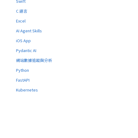
Swift
C 語言
Excel
AI Agent Skills
iOS App
Pydantic AI
網站數據追蹤與分析
Python
FastAPI
Kubernetes