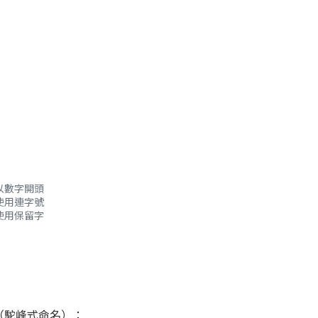
不能以數字開頭
不能使用連字號
不能使用保留字
se（駝峰式命名）：