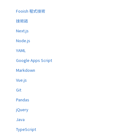
Fooish 程式技術
技術誌
Next.js
Node.js
YAML
Google Apps Script
Markdown
Vue.js
Git
Pandas
jQuery
Java
TypeScript