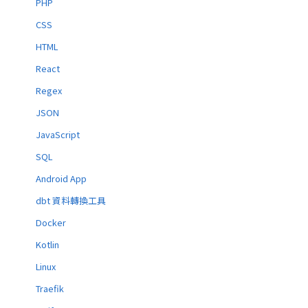
PHP
CSS
HTML
React
Regex
JSON
JavaScript
SQL
Android App
dbt 資料轉換工具
Docker
Kotlin
Linux
Traefik