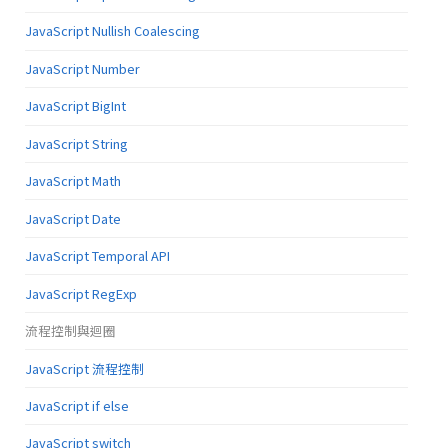
JavaScript Nullish Coalescing
JavaScript Number
JavaScript BigInt
JavaScript String
JavaScript Math
JavaScript Date
JavaScript Temporal API
JavaScript RegExp
流程控制與迴圈
JavaScript 流程控制
JavaScript if else
JavaScript switch