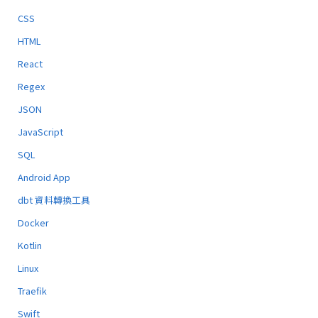
CSS
HTML
React
Regex
JSON
JavaScript
SQL
Android App
dbt 資料轉換工具
Docker
Kotlin
Linux
Traefik
Swift