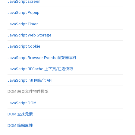
JavaScript screen
JavaScript Popup
JavaScript Timer
JavaScript Web Storage
JavaScript Cookie
JavaScript Browser Events 瀏覽器事件
JavaScript BFCache 上下頁/往返快取
JavaScript Intl 國際化 API
DOM 網頁文件物件模型
JavaScript DOM
DOM 查找元素
DOM 節點屬性