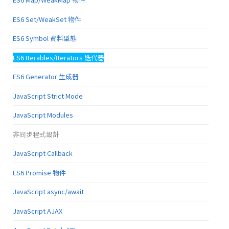
ES6 Set/WeakSet 物件
ES6 Symbol 資料型態
ES6 Iterables/Iterators 迭代器
ES6 Generator 生成器
JavaScript Strict Mode
JavaScript Modules
非同步程式設計
JavaScript Callback
ES6 Promise 物件
JavaScript async/await
JavaScript AJAX