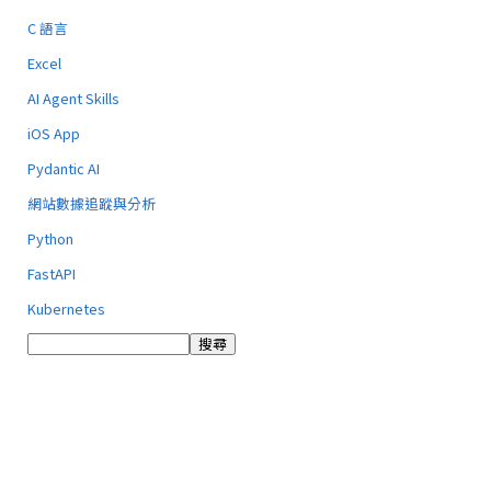
C 語言
Excel
AI Agent Skills
iOS App
Pydantic AI
網站數據追蹤與分析
Python
FastAPI
Kubernetes