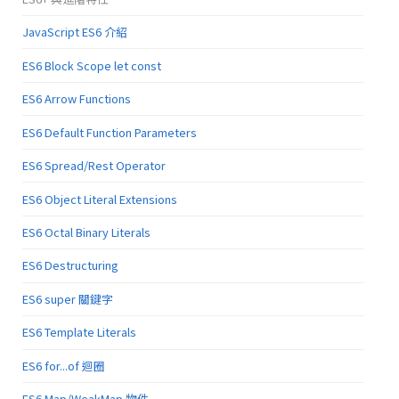
JavaScript ES6 介紹
ES6 Block Scope let const
ES6 Arrow Functions
ES6 Default Function Parameters
ES6 Spread/Rest Operator
ES6 Object Literal Extensions
ES6 Octal Binary Literals
ES6 Destructuring
ES6 super 關鍵字
ES6 Template Literals
ES6 for...of 迴圈
ES6 Map/WeakMap 物件