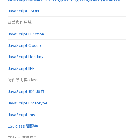
JavaScript JSON
函式與作用域
JavaScript Function
JavaScript Closure
JavaScript Hoisting
JavaScript IIFE
物件導向與 Class
JavaScript 物件導向
JavaScript Prototype
JavaScript this
ES6 class 關鍵字
ES6+ 與進階特性