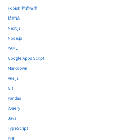
Fooish 程式技術
技術誌
Next.js
Node.js
YAML
Google Apps Script
Markdown
Vue.js
Git
Pandas
jQuery
Java
TypeScript
PHP