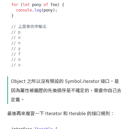
for
 (
let
 pony 
of
 foo) {

console
.
log
(pony);

}

// 上面會依序輸出
// p
// o
// n
// y
// f
// o
// o
Object 之所以沒有預設的 Symbol.iterator 接口，是
因為屬性被遍歷的先後順序是不確定的，需要你自己去
定義。
最後再來複習一下 Iterator 和 Iterable 的接口規則：