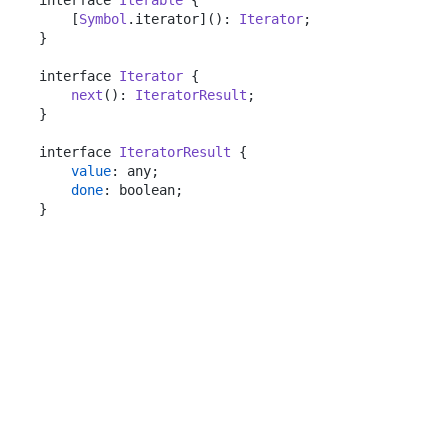
interface 
Iterable
 {

    [
Symbol
.
iterator
](): 
Iterator
;

}

interface 
Iterator
 {

next
(): 
IteratorResult
;

}

interface 
IteratorResult
 {

value
: any;

done
: boolean;
