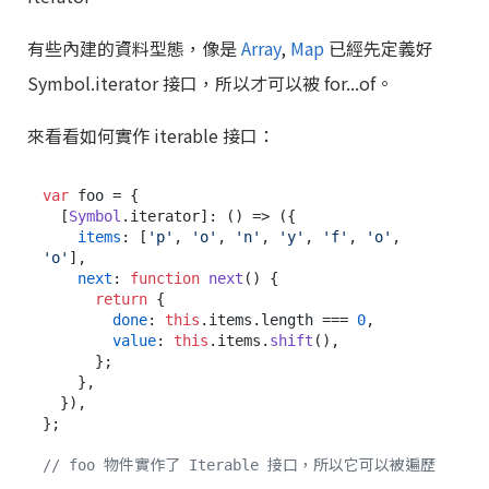
有些內建的資料型態，像是
Array
,
Map
已經先定義好
Symbol.iterator 接口，所以才可以被 for...of。
來看看如何實作 iterable 接口：
var
 foo = {

  [
Symbol
.
iterator
]: 
() =>
 ({

items
: [
'p'
, 
'o'
, 
'n'
, 
'y'
, 
'f'
, 
'o'
, 
'o'
],

next
: 
function
next
(
) {

return
 {

done
: 
this
.
items
.
length
 === 
0
,

value
: 
this
.
items
.
shift
(),

      };

    },

  }),

};

// foo 物件實作了 Iterable 接口，所以它可以被遍歷