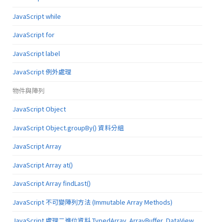
JavaScript while
JavaScript for
JavaScript label
JavaScript 例外處理
物件與陣列
JavaScript Object
JavaScript Object.groupBy() 資料分組
JavaScript Array
JavaScript Array at()
JavaScript Array findLast()
JavaScript 不可變陣列方法 (Immutable Array Methods)
JavaScript 處理二進位資料 TypedArray, ArrayBuffer, DataView