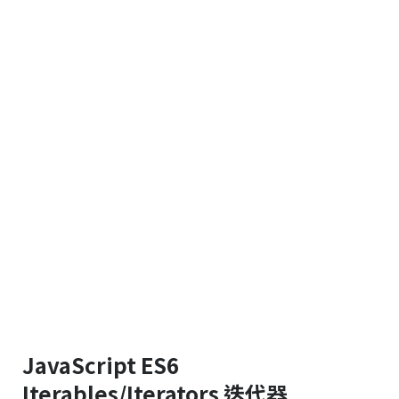
JavaScript ES6
Iterables/Iterators 迭代器