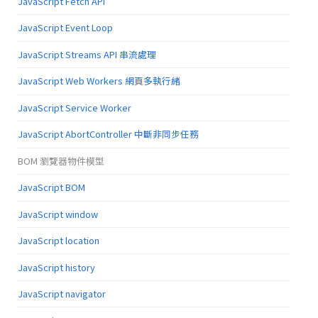
JavaScript Fetch API
JavaScript Event Loop
JavaScript Streams API 串流處理
JavaScript Web Workers 網頁多執行緒
JavaScript Service Worker
JavaScript AbortController 中斷非同步任務
BOM 瀏覽器物件模型
JavaScript BOM
JavaScript window
JavaScript location
JavaScript history
JavaScript navigator