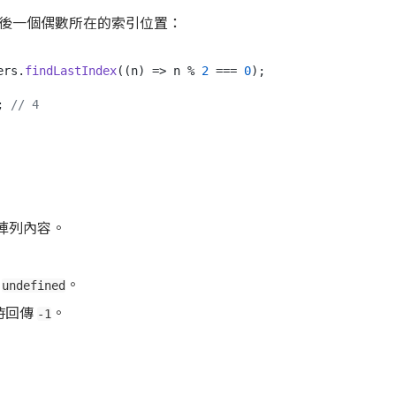
後一個偶數所在的索引位置：
ers.
findLastIndex
(
(
n
) =>
 n % 
2
 === 
0
);

; 
// 4
取陣列內容。
傳
。
undefined
到時回傳
。
-1