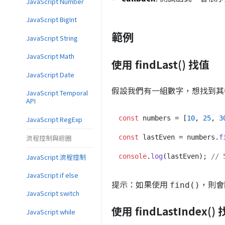
JavaScript Number
JavaScript BigInt
範例
JavaScript String
JavaScript Math
使用 findLast() 找值
JavaScript Date
假設我們有一組數字，想找到其
JavaScript Temporal
API
const
 numbers = [
10
, 
25
, 
3
JavaScript RegExp
流程控制與迴圈
const
 lastEven = numbers.
f
JavaScript 流程控制
console
.
log
(lastEven); 
// 
JavaScript if else
提示：如果使用
，則會
find()
JavaScript switch
使用 findLastIndex()
JavaScript while