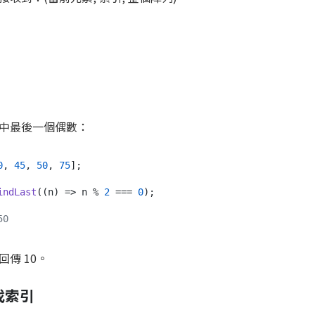
中最後一個偶數：
0
, 
45
, 
50
, 
75
];

indLast
(
(
n
) =>
 n % 
2
 === 
0
);

50
回傳 10。
 找索引