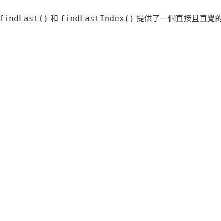
和
提供了一個直接且直覺
findLast()
findLastIndex()