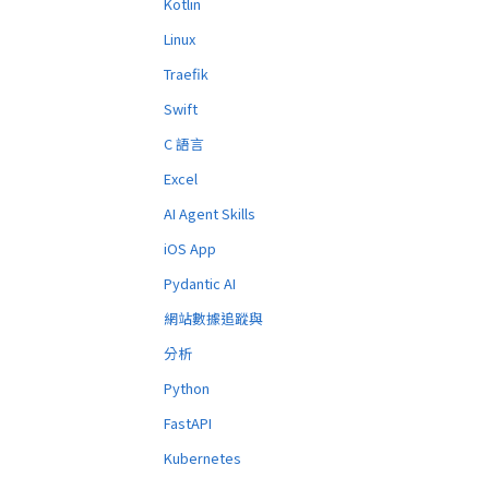
Kotlin
Linux
Traefik
Swift
C 語言
Excel
AI Agent Skills
iOS App
Pydantic AI
網站數據追蹤與
分析
Python
FastAPI
Kubernetes