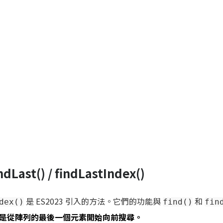
ndLast() / findLastIndex()
是 ES2023 引入的方法。它們的功能與
和
dex()
find()
fin
是從陣列的最後一個元素開始向前搜尋。