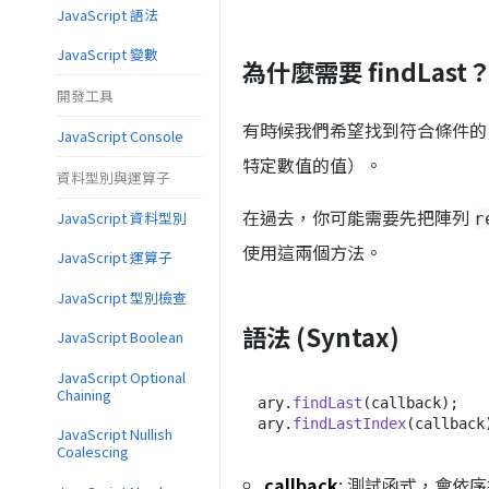
JavaScript 語法
JavaScript 變數
為什麼需要 findLast
開發工具
有時候我們希望找到符合條件的
JavaScript Console
特定數值的值）。
資料型別與運算子
在過去，你可能需要先把陣列
JavaScript 資料型別
r
使用這兩個方法。
JavaScript 運算子
JavaScript 型別檢查
語法 (Syntax)
JavaScript Boolean
JavaScript Optional
Chaining
ary.
findLast
(callback);

ary.
findLastIndex
JavaScript Nullish
Coalescing
callback
: 測試函式，會依序