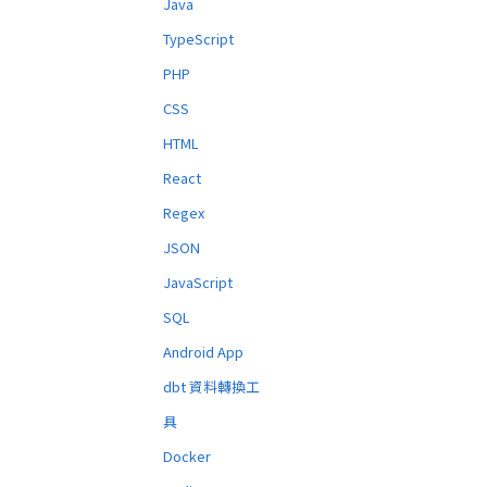
Java
TypeScript
PHP
CSS
HTML
React
Regex
JSON
JavaScript
SQL
Android App
dbt 資料轉換工
具
Docker