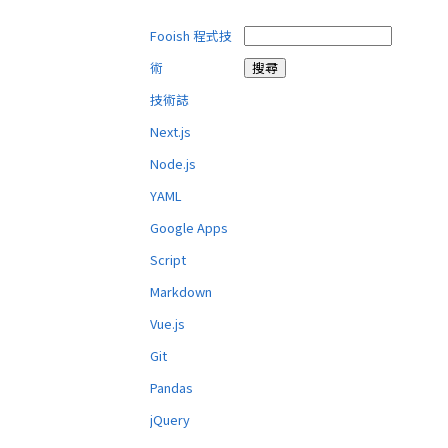
Fooish 程式技
術
技術誌
Next.js
Node.js
YAML
Google Apps
Script
Markdown
Vue.js
Git
Pandas
jQuery