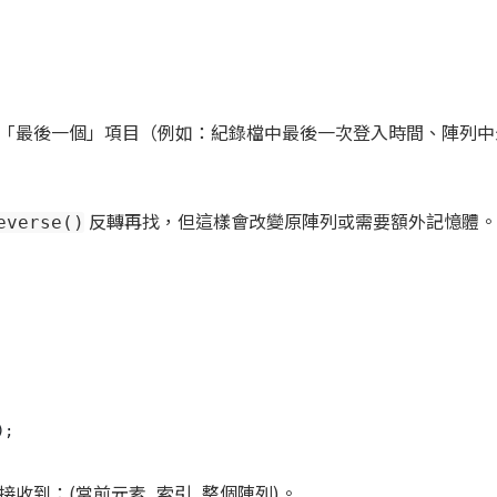
？
「最後一個」項目（例如：紀錄檔中最後一次登入時間、陣列中
反轉再找，但這樣會改變原陣列或需要額外記憶體。
everse()
接收到：(當前元素, 索引, 整個陣列)。