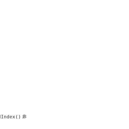
非
dIndex()