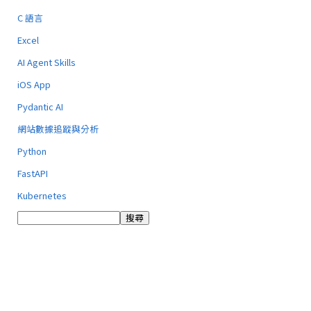
C 語言
Excel
AI Agent Skills
iOS App
Pydantic AI
網站數據追蹤與分析
Python
FastAPI
Kubernetes