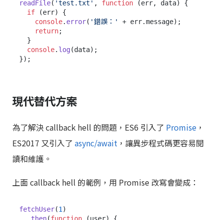
readFile
(
'test.txt'
, 
function
 (
err, data
) {

if
 (err) {

console
.
error
(
'錯誤：'
 + err.
message
);

return
;

  }

console
.
log
(data);

現代替代方案
為了解決 callback hell 的問題，ES6 引入了
Promise
，
ES2017 又引入了
async/await
，讓異步程式碼更容易閱
讀和維護。
上面 callback hell 的範例，用 Promise 改寫會變成：
fetchUser
(
1
)

  .
then
(
function
 (
user
) {
