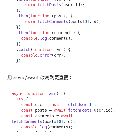
return
fetchPosts
(user.
id
);

  })

  .
then
(
function
 (
posts
) {

return
fetchComments
(posts[
0
].
id
);

  })

  .
then
(
function
 (
comments
) {

console
.
log
(comments);

  })

  .
catch
(
function
 (
err
) {

console
.
error
(err);

用 async/await 改寫則更直觀：
async
function
main
(
) {

try
 {

const
 user = 
await
fetchUser
(
1
);

const
 posts = 
await
fetchPosts
(user.
id
);

const
 comments = 
await
fetchComments
(posts[
0
].
id
);

console
.
log
(comments);
