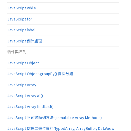
JavaScript while
JavaScript for
JavaScript label
JavaScript 例外處理
物件與陣列
JavaScript Object
JavaScript Object.groupBy() 資料分組
JavaScript Array
JavaScript Array at()
JavaScript Array findLast()
JavaScript 不可變陣列方法 (Immutable Array Methods)
JavaScript 處理二進位資料 TypedArray, ArrayBuffer, DataView