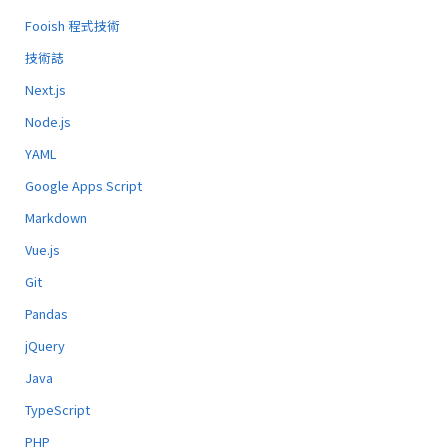
Fooish 程式技術
技術誌
Next.js
Node.js
YAML
Google Apps Script
Markdown
Vue.js
Git
Pandas
jQuery
Java
TypeScript
PHP