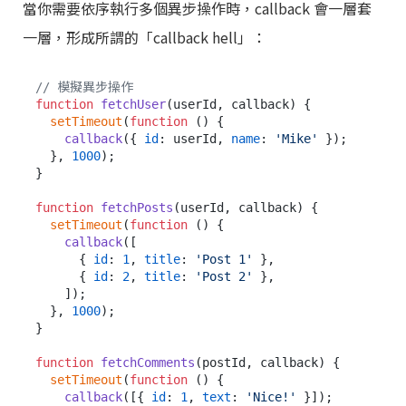
當你需要依序執行多個異步操作時，callback 會一層套
一層，形成所謂的「callback hell」：
// 模擬異步操作
function
fetchUser
(
userId, callback
) {

setTimeout
(
function
 (
) {

callback
({ 
id
: userId, 
name
: 
'Mike'
 });

  }, 
1000
);

}

function
fetchPosts
(
userId, callback
) {

setTimeout
(
function
 (
) {

callback
([

      { 
id
: 
1
, 
title
: 
'Post 1'
 },

      { 
id
: 
2
, 
title
: 
'Post 2'
 },

    ]);

  }, 
1000
);

}

function
fetchComments
(
postId, callback
) {

setTimeout
(
function
 (
) {

callback
([{ 
id
: 
1
, 
text
: 
'Nice!'
 }]);
