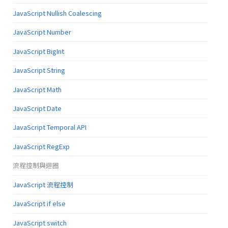
JavaScript Nullish Coalescing
JavaScript Number
JavaScript BigInt
JavaScript String
JavaScript Math
JavaScript Date
JavaScript Temporal API
JavaScript RegExp
流程控制與迴圈
JavaScript 流程控制
JavaScript if else
JavaScript switch