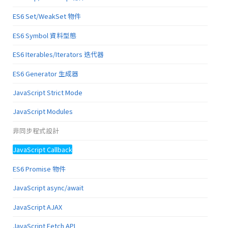
ES6 Set/WeakSet 物件
ES6 Symbol 資料型態
ES6 Iterables/Iterators 迭代器
ES6 Generator 生成器
JavaScript Strict Mode
JavaScript Modules
非同步程式設計
JavaScript Callback
ES6 Promise 物件
JavaScript async/await
JavaScript AJAX
JavaScript Fetch API