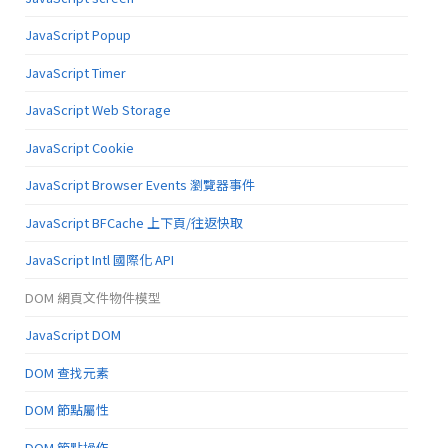
JavaScript Popup
JavaScript Timer
JavaScript Web Storage
JavaScript Cookie
JavaScript Browser Events 瀏覽器事件
JavaScript BFCache 上下頁/往返快取
JavaScript Intl 國際化 API
DOM 網頁文件物件模型
JavaScript DOM
DOM 查找元素
DOM 節點屬性
DOM 節點操作