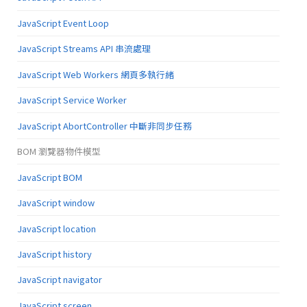
JavaScript Event Loop
JavaScript Streams API 串流處理
JavaScript Web Workers 網頁多執行緒
JavaScript Service Worker
JavaScript AbortController 中斷非同步任務
BOM 瀏覽器物件模型
JavaScript BOM
JavaScript window
JavaScript location
JavaScript history
JavaScript navigator
JavaScript screen