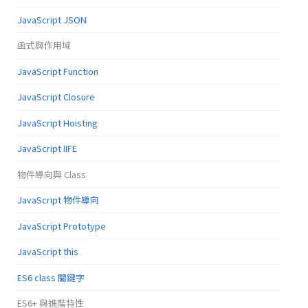
JavaScript JSON
函式與作用域
JavaScript Function
JavaScript Closure
JavaScript Hoisting
JavaScript IIFE
物件導向與 Class
JavaScript 物件導向
JavaScript Prototype
JavaScript this
ES6 class 關鍵字
ES6+ 與進階特性