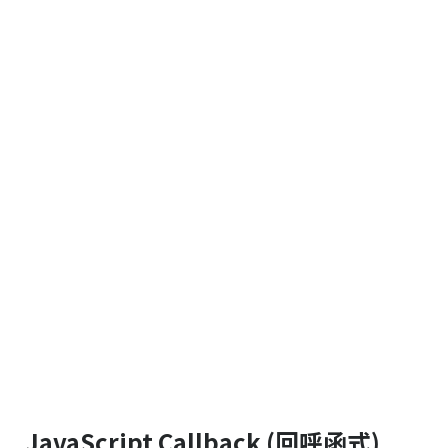
JavaScript Callback (回呼函式)