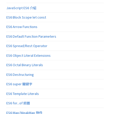
JavaScript ES6 介紹
ES6 Block Scope let const
ES6 Arrow Functions
ES6 Default Function Parameters
ES6 Spread/Rest Operator
ES6 Object Literal Extensions
ES6 Octal Binary Literals
ES6 Destructuring
ES6 super 關鍵字
ES6 Template Literals
ES6 for...of 迴圈
ES6 Map/WeakMap 物件