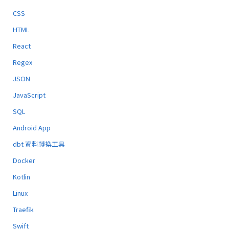
CSS
HTML
React
Regex
JSON
JavaScript
SQL
Android App
dbt 資料轉換工具
Docker
Kotlin
Linux
Traefik
Swift