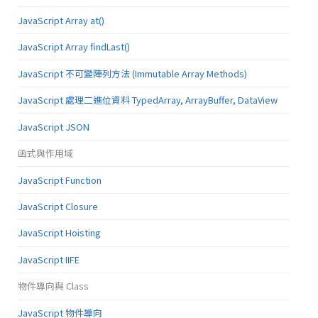
JavaScript Array at()
JavaScript Array findLast()
JavaScript 不可變陣列方法 (Immutable Array Methods)
JavaScript 處理二進位資料 TypedArray, ArrayBuffer, DataView
JavaScript JSON
函式與作用域
JavaScript Function
JavaScript Closure
JavaScript Hoisting
JavaScript IIFE
物件導向與 Class
JavaScript 物件導向