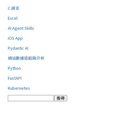
C 語言
Excel
AI Agent Skills
iOS App
Pydantic AI
網站數據追蹤與分析
Python
FastAPI
Kubernetes