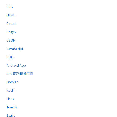
CSS
HTML
React
Regex
JSON
JavaScript
SQL
Android App
dbt 資料轉換工具
Docker
Kotlin
Linux
Traefik
Swift