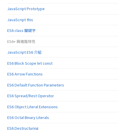
JavaScript Prototype
JavaScript this
ES6 class 關鍵字
ES6+ 與進階特性
JavaScript ES6 介紹
ES6 Block Scope let const
ES6 Arrow Functions
ES6 Default Function Parameters
ES6 Spread/Rest Operator
ES6 Object Literal Extensions
ES6 Octal Binary Literals
ES6 Destructuring