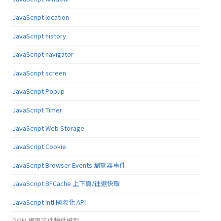
JavaScript location
JavaScript history
JavaScript navigator
JavaScript screen
JavaScript Popup
JavaScript Timer
JavaScript Web Storage
JavaScript Cookie
JavaScript Browser Events 瀏覽器事件
JavaScript BFCache 上下頁/往返快取
JavaScript Intl 國際化 API
DOM 網頁文件物件模型