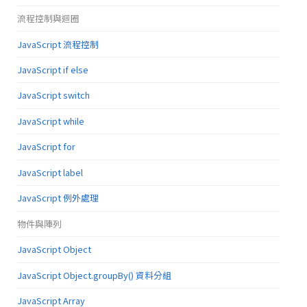
流程控制與迴圈
JavaScript 流程控制
JavaScript if else
JavaScript switch
JavaScript while
JavaScript for
JavaScript label
JavaScript 例外處理
物件與陣列
JavaScript Object
JavaScript Object.groupBy() 資料分組
JavaScript Array