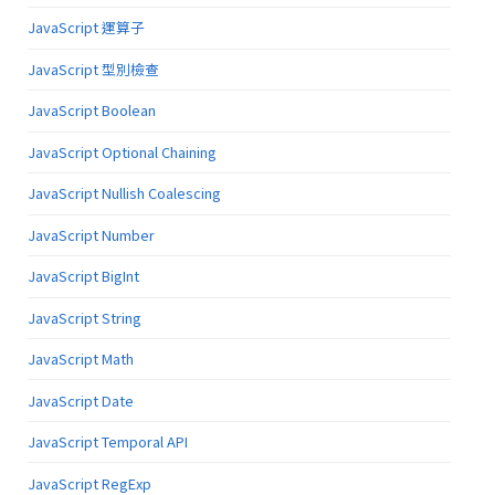
JavaScript 運算子
JavaScript 型別檢查
JavaScript Boolean
JavaScript Optional Chaining
JavaScript Nullish Coalescing
JavaScript Number
JavaScript BigInt
JavaScript String
JavaScript Math
JavaScript Date
JavaScript Temporal API
JavaScript RegExp