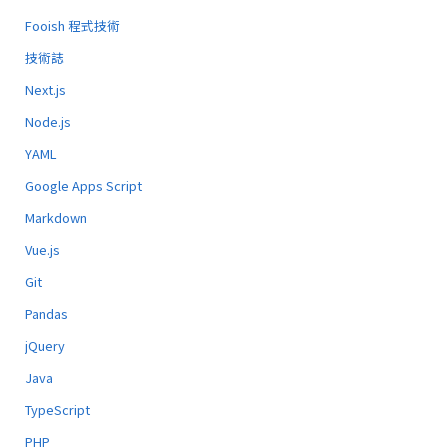
Fooish 程式技術
技術誌
Next.js
Node.js
YAML
Google Apps Script
Markdown
Vue.js
Git
Pandas
jQuery
Java
TypeScript
PHP