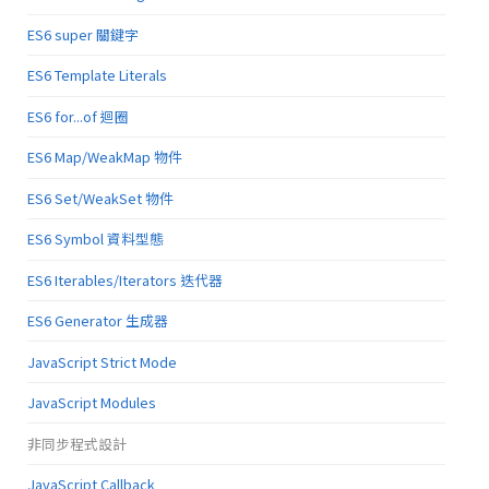
ES6 super 關鍵字
ES6 Template Literals
ES6 for...of 迴圈
ES6 Map/WeakMap 物件
ES6 Set/WeakSet 物件
ES6 Symbol 資料型態
ES6 Iterables/Iterators 迭代器
ES6 Generator 生成器
JavaScript Strict Mode
JavaScript Modules
非同步程式設計
JavaScript Callback