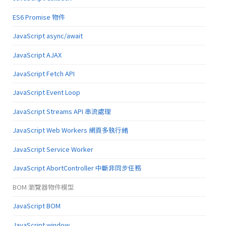
ES6 Promise 物件
JavaScript async/await
JavaScript AJAX
JavaScript Fetch API
JavaScript Event Loop
JavaScript Streams API 串流處理
JavaScript Web Workers 網頁多執行緒
JavaScript Service Worker
JavaScript AbortController 中斷非同步任務
BOM 瀏覽器物件模型
JavaScript BOM
JavaScript window