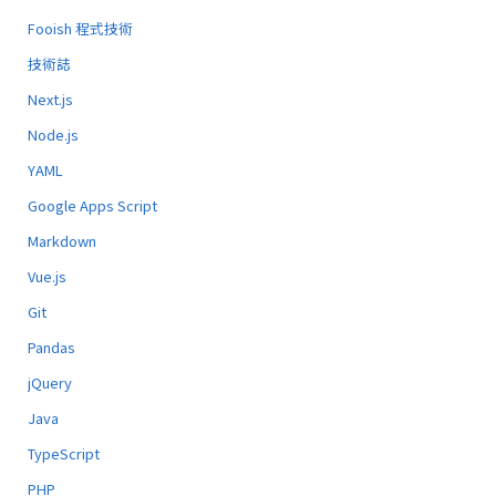
Fooish 程式技術
技術誌
Next.js
Node.js
YAML
Google Apps Script
Markdown
Vue.js
Git
Pandas
jQuery
Java
TypeScript
PHP