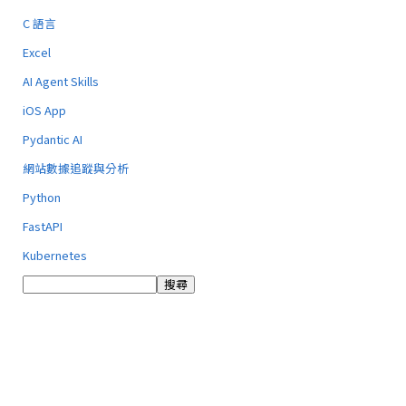
C 語言
Excel
AI Agent Skills
iOS App
Pydantic AI
網站數據追蹤與分析
Python
FastAPI
Kubernetes