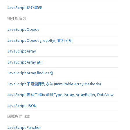
JavaScript 例外處理
物件與陣列
JavaScript Object
JavaScript Object.groupBy() 資料分組
JavaScript Array
JavaScript Array at()
JavaScript Array findLast()
JavaScript 不可變陣列方法 (Immutable Array Methods)
JavaScript 處理二進位資料 TypedArray, ArrayBuffer, DataView
JavaScript JSON
函式與作用域
JavaScript Function