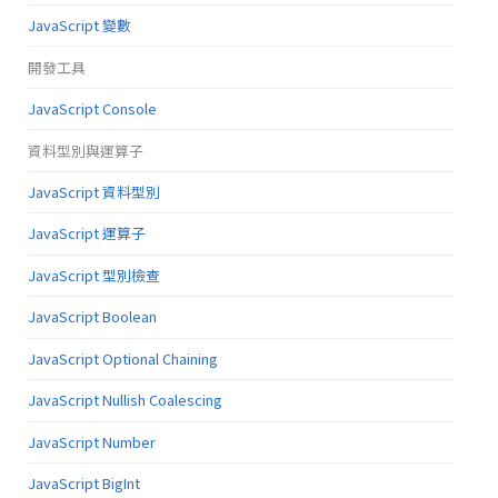
JavaScript 變數
開發工具
JavaScript Console
資料型別與運算子
JavaScript 資料型別
JavaScript 運算子
JavaScript 型別檢查
JavaScript Boolean
JavaScript Optional Chaining
JavaScript Nullish Coalescing
JavaScript Number
JavaScript BigInt