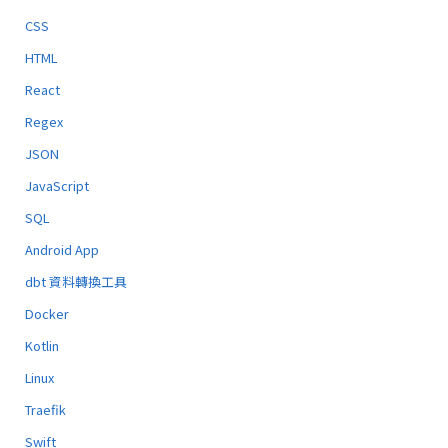
CSS
HTML
React
Regex
JSON
JavaScript
SQL
Android App
dbt 資料轉換工具
Docker
Kotlin
Linux
Traefik
Swift