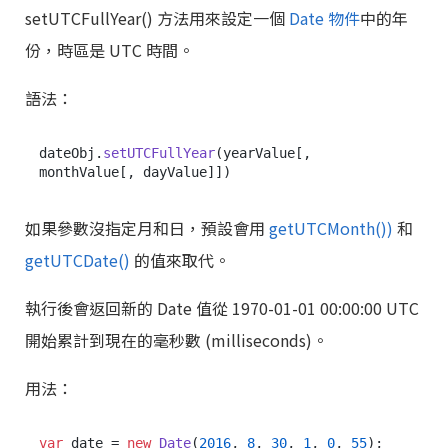
setUTCFullYear() 方法用來設定一個
Date 物件
中的年
份，時區是 UTC 時間。
語法：
dateObj.
setUTCFullYear
(yearValue[, 
如果參數沒指定月和日，預設會用
getUTCMonth())
和
getUTCDate()
的值來取代。
執行後會返回新的 Date 值從 1970-01-01 00:00:00 UTC
開始累計到現在的毫秒數 (milliseconds)。
用法：
var
 date = 
new
Date
(
2016
, 
8
, 
30
, 
1
, 
0
, 
55
);
