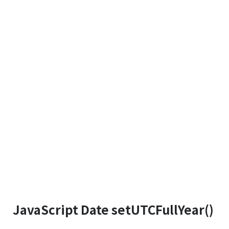
JavaScript Date setUTCFullYear()