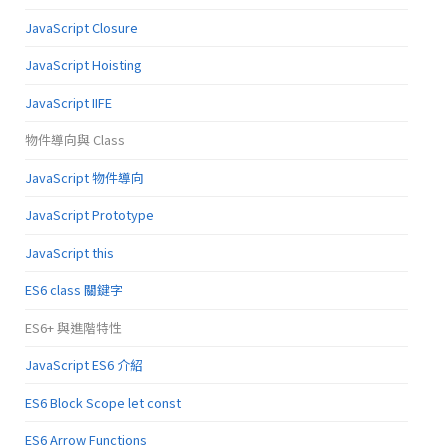
JavaScript Closure
JavaScript Hoisting
JavaScript IIFE
物件導向與 Class
JavaScript 物件導向
JavaScript Prototype
JavaScript this
ES6 class 關鍵字
ES6+ 與進階特性
JavaScript ES6 介紹
ES6 Block Scope let const
ES6 Arrow Functions