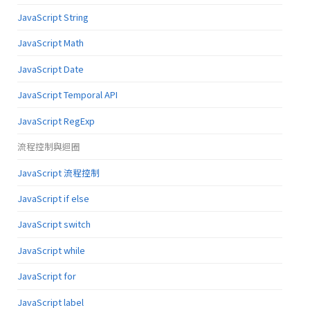
JavaScript String
JavaScript Math
JavaScript Date
JavaScript Temporal API
JavaScript RegExp
流程控制與迴圈
JavaScript 流程控制
JavaScript if else
JavaScript switch
JavaScript while
JavaScript for
JavaScript label