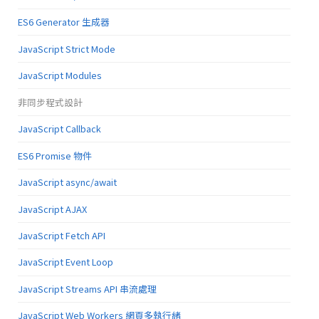
ES6 Generator 生成器
JavaScript Strict Mode
JavaScript Modules
非同步程式設計
JavaScript Callback
ES6 Promise 物件
JavaScript async/await
JavaScript AJAX
JavaScript Fetch API
JavaScript Event Loop
JavaScript Streams API 串流處理
JavaScript Web Workers 網頁多執行緒