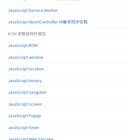
JavaScript Service Worker
JavaScript AbortController 中斷非同步任務
BOM 瀏覽器物件模型
JavaScript BOM
JavaScript window
JavaScript location
JavaScript history
JavaScript navigator
JavaScript screen
JavaScript Popup
JavaScript Timer
JavaScript Web Storage