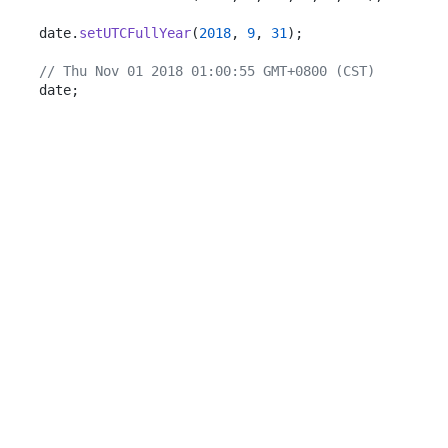
date.
setUTCFullYear
(
2018
, 
9
, 
31
);

// Thu Nov 01 2018 01:00:55 GMT+0800 (CST)