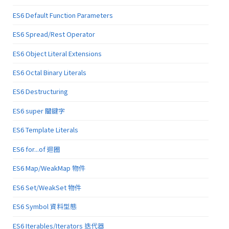
ES6 Default Function Parameters
ES6 Spread/Rest Operator
ES6 Object Literal Extensions
ES6 Octal Binary Literals
ES6 Destructuring
ES6 super 關鍵字
ES6 Template Literals
ES6 for...of 迴圈
ES6 Map/WeakMap 物件
ES6 Set/WeakSet 物件
ES6 Symbol 資料型態
ES6 Iterables/Iterators 迭代器