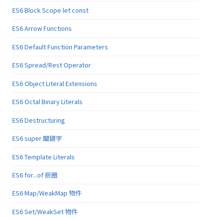
ES6 Block Scope let const
ES6 Arrow Functions
ES6 Default Function Parameters
ES6 Spread/Rest Operator
ES6 Object Literal Extensions
ES6 Octal Binary Literals
ES6 Destructuring
ES6 super 關鍵字
ES6 Template Literals
ES6 for...of 迴圈
ES6 Map/WeakMap 物件
ES6 Set/WeakSet 物件