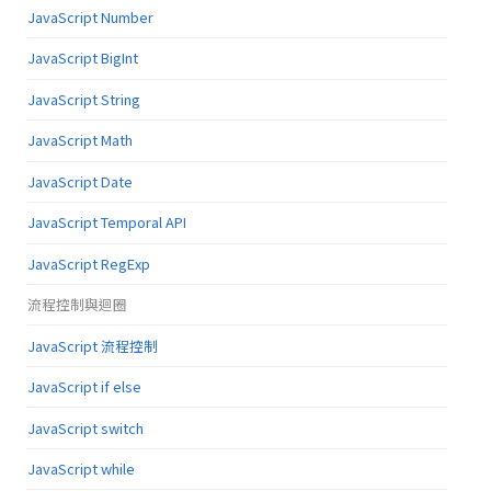
JavaScript Number
JavaScript BigInt
JavaScript String
JavaScript Math
JavaScript Date
JavaScript Temporal API
JavaScript RegExp
流程控制與迴圈
JavaScript 流程控制
JavaScript if else
JavaScript switch
JavaScript while