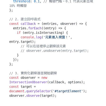
threshold
: 
0.1
, 
// 觸發門檻，0.1 代表元素出現 
10% 時觸發
};

// 2. 建立回呼函式
const
callback
 = (
entries, observer
) => {

  entries.
forEach
(
(
entry
) =>
 {

if
 (entry.
isIntersecting
) {

console
.
log
(
'元素進入視窗！'
, 
entry.
target
);

// 可以在這裡停止觀察該元素
// observer.unobserve(entry.target);
    }

  });

};

// 3. 實例化觀察器並開始觀察
const
 observer = 
new
IntersectionObserver
const
 target = 
document
.
querySelector
(
'#targetElement'
);

observer.
observe