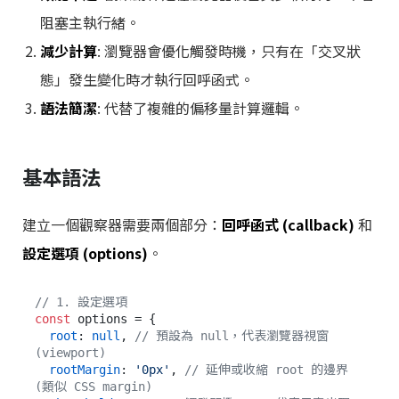
阻塞主執行緒。
減少計算
: 瀏覽器會優化觸發時機，只有在「交叉狀
態」發生變化時才執行回呼函式。
語法簡潔
: 代替了複雜的偏移量計算邏輯。
基本語法
建立一個觀察器需要兩個部分：
回呼函式 (callback)
和
設定選項 (options)
。
// 1. 設定選項
const
 options = {

root
: 
null
, 
// 預設為 null，代表瀏覽器視窗 
(viewport)
rootMargin
: 
'0px'
, 
// 延伸或收縮 root 的邊界 
(類似 CSS margin)