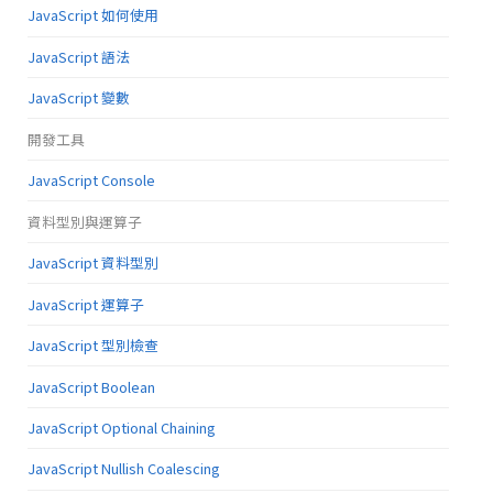
JavaScript 如何使用
JavaScript 語法
JavaScript 變數
開發工具
JavaScript Console
資料型別與運算子
JavaScript 資料型別
JavaScript 運算子
JavaScript 型別檢查
JavaScript Boolean
JavaScript Optional Chaining
JavaScript Nullish Coalescing