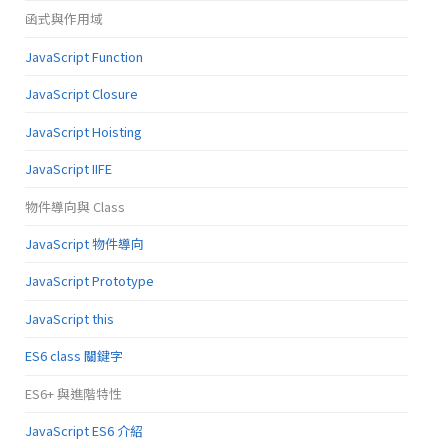
函式與作用域
JavaScript Function
JavaScript Closure
JavaScript Hoisting
JavaScript IIFE
物件導向與 Class
JavaScript 物件導向
JavaScript Prototype
JavaScript this
ES6 class 關鍵字
ES6+ 與進階特性
JavaScript ES6 介紹