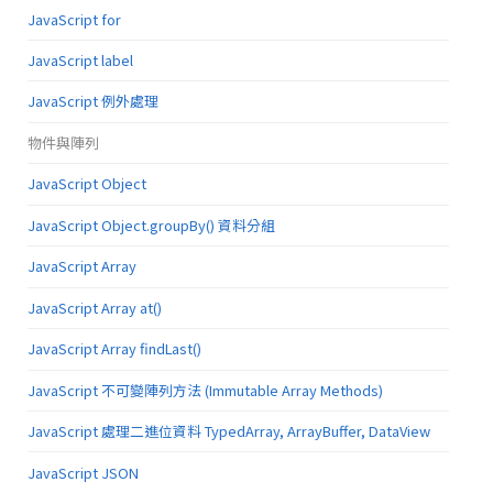
JavaScript for
JavaScript label
JavaScript 例外處理
物件與陣列
JavaScript Object
JavaScript Object.groupBy() 資料分組
JavaScript Array
JavaScript Array at()
JavaScript Array findLast()
JavaScript 不可變陣列方法 (Immutable Array Methods)
JavaScript 處理二進位資料 TypedArray, ArrayBuffer, DataView
JavaScript JSON