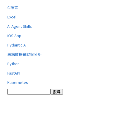
C 語言
Excel
AI Agent Skills
iOS App
Pydantic AI
網站數據追蹤與分析
Python
FastAPI
Kubernetes