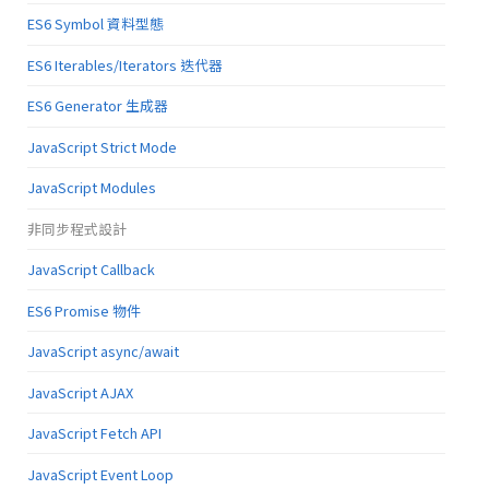
ES6 Symbol 資料型態
ES6 Iterables/Iterators 迭代器
ES6 Generator 生成器
JavaScript Strict Mode
JavaScript Modules
非同步程式設計
JavaScript Callback
ES6 Promise 物件
JavaScript async/await
JavaScript AJAX
JavaScript Fetch API
JavaScript Event Loop