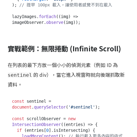
); 
// 提早 100px 載入，讓使用者感覺不到在載入
lazyImages.
forEach
(
(
img
) =>
imageObserver.
observe
實戰範例：無限捲動 (Infinite Scroll)
在列表的最下方放一個小小的偵測元素（例如 ID 為
的 div），當它進入視窗時就向後端抓取新
sentinel
資料。
const
 sentinel = 
document
.
querySelector
(
'#sentinel'
);

const
 scrollObserver = 
new
IntersectionObserver
(
(
entries
) =>
 {

if
 (entries[
0
].
isIntersecting
) {

loadMoreContent
(); 
// 執行載入更多內容的函式