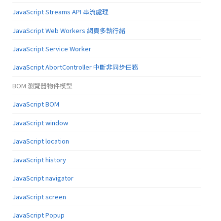
JavaScript Streams API 串流處理
JavaScript Web Workers 網頁多執行緒
JavaScript Service Worker
JavaScript AbortController 中斷非同步任務
BOM 瀏覽器物件模型
JavaScript BOM
JavaScript window
JavaScript location
JavaScript history
JavaScript navigator
JavaScript screen
JavaScript Popup