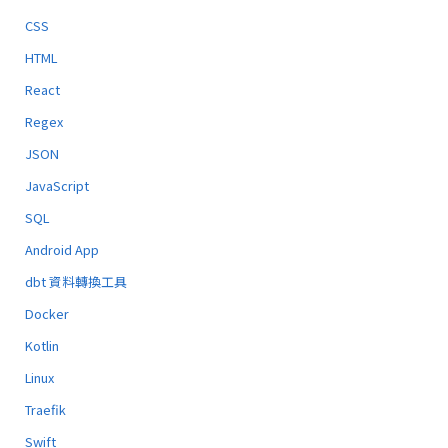
CSS
HTML
React
Regex
JSON
JavaScript
SQL
Android App
dbt 資料轉換工具
Docker
Kotlin
Linux
Traefik
Swift