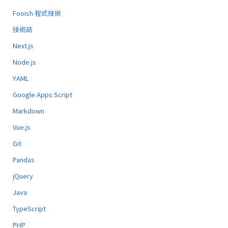
Fooish 程式技術
技術誌
Next.js
Node.js
YAML
Google Apps Script
Markdown
Vue.js
Git
Pandas
jQuery
Java
TypeScript
PHP