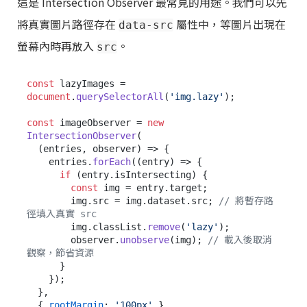
這是 Intersection Observer 最常見的用途。我們可以先
將真實圖片路徑存在
屬性中，等圖片出現在
data-src
螢幕內時再放入
。
src
const
 lazyImages = 
document
.
querySelectorAll
(
'img.lazy'
);

const
 imageObserver = 
new
IntersectionObserver
(

(
entries, observer
) =>
 {

    entries.
forEach
(
(
entry
) =>
 {

if
 (entry.
isIntersecting
) {

const
 img = entry.
target
;

        img.
src
 = img.
dataset
.
src
; 
// 將暫存路
徑填入真實 src
        img.
classList
.
remove
(
'lazy'
);

        observer.
unobserve
(img); 
// 載入後取消
觀察，節省資源
      }

    });

  },

  { 
rootMargin
: 
'100px'
 }
