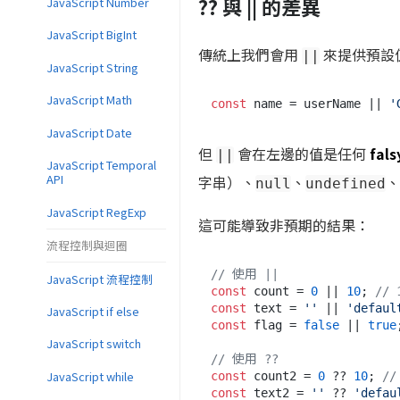
?? 與 || 的差異
JavaScript Number
JavaScript BigInt
傳統上我們會用
來提供預設
||
JavaScript String
JavaScript Math
const
 name = userName || 
'
JavaScript Date
但
會在左邊的值是任何
fals
||
JavaScript Temporal
API
字串）、
、
、
null
undefined
JavaScript RegExp
這可能導致非預期的結果：
流程控制與迴圈
// 使用 ||
JavaScript 流程控制
const
 count = 
0
 || 
10
; 
// 
const
 text = 
''
 || 
'defaul
JavaScript if else
const
 flag = 
false
 || 
true
JavaScript switch
// 使用 ??
JavaScript while
const
 count2 = 
0
 ?? 
10
; 
//
const
 text2 = 
''
 ?? 
'defau