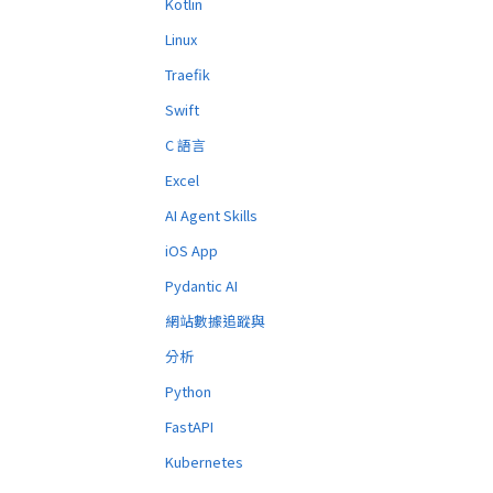
Kotlin
Linux
Traefik
Swift
C 語言
Excel
AI Agent Skills
iOS App
Pydantic AI
網站數據追蹤與
分析
Python
FastAPI
Kubernetes