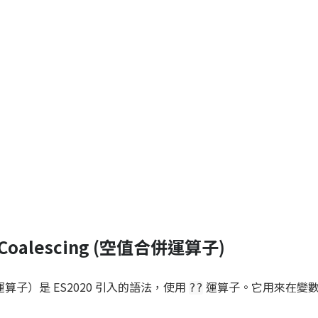
sh Coalescing (空值合併運算子)
值合併運算子）是 ES2020 引入的語法，使用
運算子。它用來在變
??