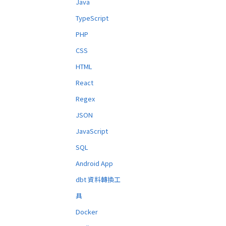
Java
TypeScript
PHP
CSS
HTML
React
Regex
JSON
JavaScript
SQL
Android App
dbt 資料轉換工
具
Docker