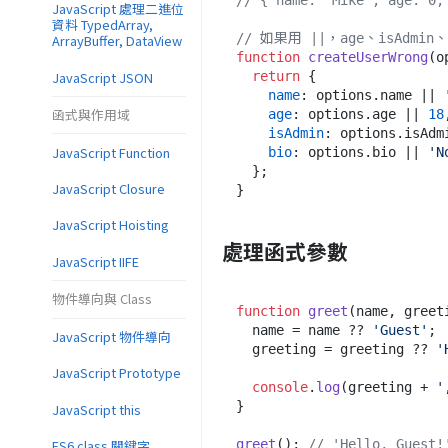
// { name: 'Mike', age: 0,
JavaScript 處理二進位
資料 TypedArray,
// 如果用 ||，age、isAdmi
ArrayBuffer, DataView
function
createUserWrong
(
o
JavaScript JSON
return
 {

name
: options.
name
 || 
函式與作用域
age
: options.
age
 || 
18
isAdmin
: options.
isAdm
JavaScript Function
bio
: options.
bio
 || 
'N
  };

JavaScript Closure
JavaScript Hoisting
處理函式參數
JavaScript IIFE
物件導向與 Class
function
greet
(
name, greet
  name = name ?? 
'Guest'
;

JavaScript 物件導向
  greeting = greeting ?? 
'
JavaScript Prototype
console
.
log
(greeting + 
'
}

JavaScript this
greet
(); 
// 'Hello, Guest!
ES6 class 關鍵字