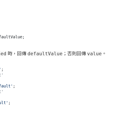
時，回傳
；否則回傳
。
ned
defaultValue
value
'
t'
fault'
t'
ult'