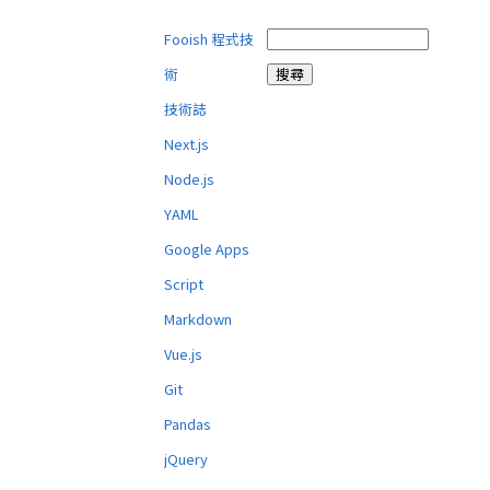
Fooish 程式技
術
技術誌
Next.js
Node.js
YAML
Google Apps
Script
Markdown
Vue.js
Git
Pandas
jQuery