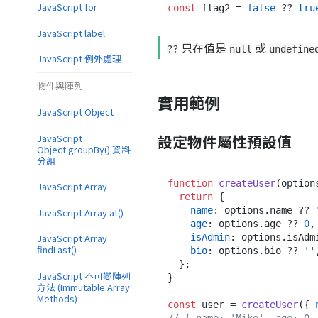
JavaScript for
const
 flag2 = 
false
 ?? 
tru
JavaScript label
只在值是
或
??
null
undefine
JavaScript 例外處理
物件與陣列
實用範例
JavaScript Object
設定物件屬性預設值
JavaScript
Object.groupBy() 資料
分組
function
createUser
(
option
JavaScript Array
return
 {

name
: options.
name
 ?? 
JavaScript Array at()
age
: options.
age
 ?? 
0
,

JavaScript Array
isAdmin
: options.
isAdm
findLast()
bio
: options.
bio
 ?? 
''
,
  };

JavaScript 不可變陣列
}

方法 (Immutable Array
Methods)
const
 user = 
createUser
({ 