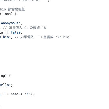
 isAdmin: false, bio: '' }
n、bio 都會被覆蓋
ptions
) {

'Anonymous'
,

, 
// 如果傳入 0，會變成 18
in
 || 
false
,

o bio'
, 
// 如果傳入 ''，會變成 'No bio'
ing
) {

Hello'
;

, '
 + name + 
'!'
);

'