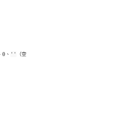
、
、
（空
0
''