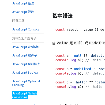
JavaScript 語法
JavaScript 變數
基本語法
開發工具
JavaScript Console
const
資料型別與運算子
當
是
或
value
null
undefi
JavaScript 資料型別
JavaScript 運算子
const
 a = 
null
 ?? 
'default
console
.
log
(a); 
// 'defaul
JavaScript 型別檢查
const
 b = 
undefined
 ?? 
'de
JavaScript Boolean
console
.
log
(b); 
// 'defaul
JavaScript Optional
const
 c = 
'hello'
 ?? 
'defa
Chaining
console
.
log
(c); 
// 'hello'
JavaScript Nullish
Coalescing