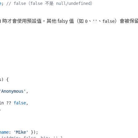
e
; 
// false（false 不是 null/undefined）
時才會使用預設值，其他 falsy 值（如
、
、
）會被保
d
0
''
false
s
) {

'Anonymous'
,

in
 ?? 
false
,



name
: 
'Mike'