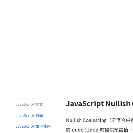
JavaScript Nulli
JavaScript 概覽
JavaScript 教學
Nullish Coalescing（空
JavaScript 如何使用
或
時提供預設值。
undefined