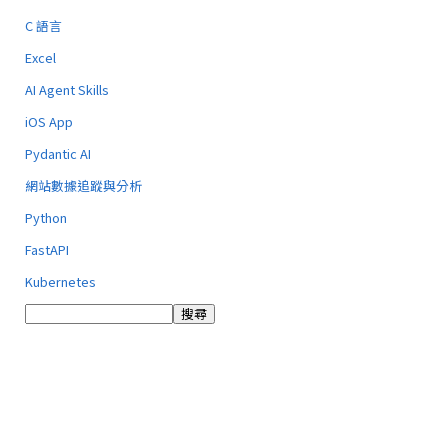
C 語言
Excel
AI Agent Skills
iOS App
Pydantic AI
網站數據追蹤與分析
Python
FastAPI
Kubernetes