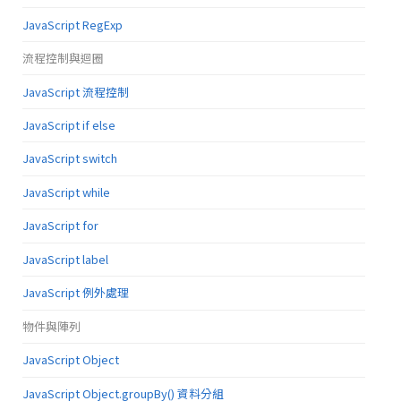
JavaScript RegExp
流程控制與迴圈
JavaScript 流程控制
JavaScript if else
JavaScript switch
JavaScript while
JavaScript for
JavaScript label
JavaScript 例外處理
物件與陣列
JavaScript Object
JavaScript Object.groupBy() 資料分組