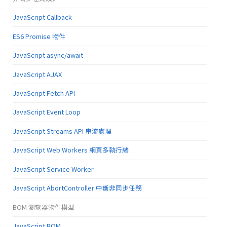
JavaScript Callback
ES6 Promise 物件
JavaScript async/await
JavaScript AJAX
JavaScript Fetch API
JavaScript Event Loop
JavaScript Streams API 串流處理
JavaScript Web Workers 網頁多執行緒
JavaScript Service Worker
JavaScript AbortController 中斷非同步任務
BOM 瀏覽器物件模型
JavaScript BOM