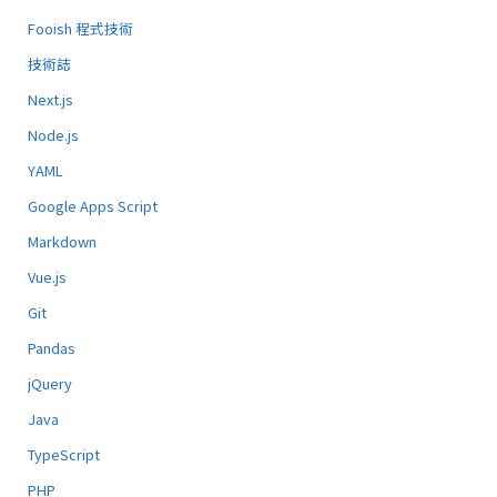
Fooish 程式技術
技術誌
Next.js
Node.js
YAML
Google Apps Script
Markdown
Vue.js
Git
Pandas
jQuery
Java
TypeScript
PHP