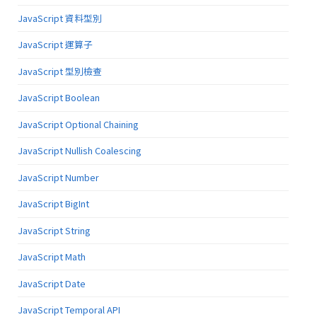
JavaScript 資料型別
JavaScript 運算子
JavaScript 型別檢查
JavaScript Boolean
JavaScript Optional Chaining
JavaScript Nullish Coalescing
JavaScript Number
JavaScript BigInt
JavaScript String
JavaScript Math
JavaScript Date
JavaScript Temporal API