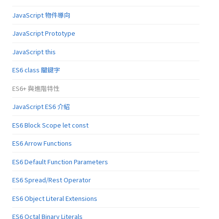
JavaScript 物件導向
JavaScript Prototype
JavaScript this
ES6 class 關鍵字
ES6+ 與進階特性
JavaScript ES6 介紹
ES6 Block Scope let const
ES6 Arrow Functions
ES6 Default Function Parameters
ES6 Spread/Rest Operator
ES6 Object Literal Extensions
ES6 Octal Binary Literals