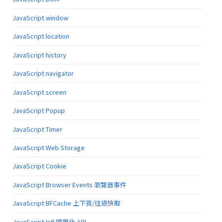
JavaScript window
JavaScript location
JavaScript history
JavaScript navigator
JavaScript screen
JavaScript Popup
JavaScript Timer
JavaScript Web Storage
JavaScript Cookie
JavaScript Browser Events 瀏覽器事件
JavaScript BFCache 上下頁/往返快取
JavaScript Intl 國際化 API