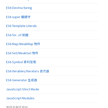
ES6 Destructuring
ES6 super 關鍵字
ES6 Template Literals
ES6 for...of 迴圈
ES6 Map/WeakMap 物件
ES6 Set/WeakSet 物件
ES6 Symbol 資料型態
ES6 Iterables/Iterators 迭代器
ES6 Generator 生成器
JavaScript Strict Mode
JavaScript Modules
非同步程式設計