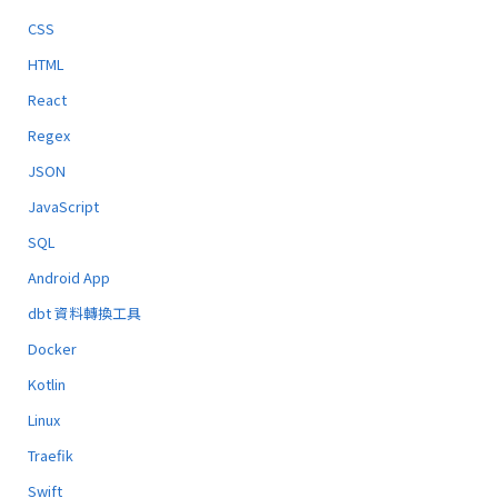
CSS
HTML
React
Regex
JSON
JavaScript
SQL
Android App
dbt 資料轉換工具
Docker
Kotlin
Linux
Traefik
Swift