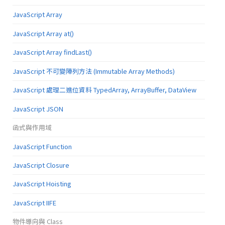
JavaScript Array
JavaScript Array at()
JavaScript Array findLast()
JavaScript 不可變陣列方法 (Immutable Array Methods)
JavaScript 處理二進位資料 TypedArray, ArrayBuffer, DataView
JavaScript JSON
函式與作用域
JavaScript Function
JavaScript Closure
JavaScript Hoisting
JavaScript IIFE
物件導向與 Class