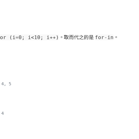
。取而代之的是
。
or (i=0; i<10; i++)
for-in
 4, 5
 4