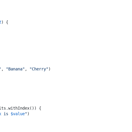
2
) {

"
, 
"Banana"
, 
"Cherry"
)

its.withIndex()) {

x
 is 
$value
"
)
