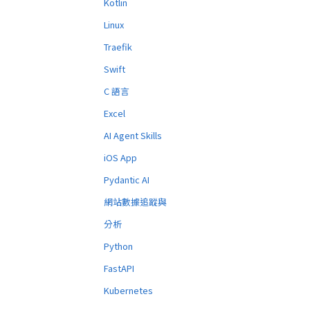
Kotlin
Linux
Traefik
Swift
C 語言
Excel
AI Agent Skills
iOS App
Pydantic AI
網站數據追蹤與
分析
Python
FastAPI
Kubernetes