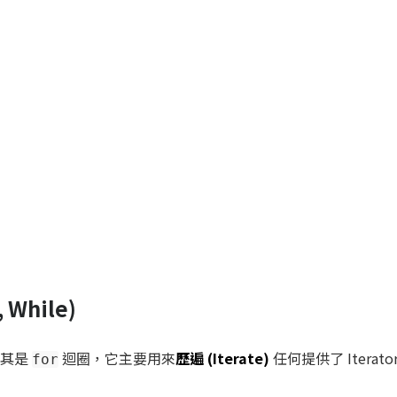
 While)
尤其是
迴圈，它主要用來
歷遍 (Iterate)
任何提供了 Iterat
for