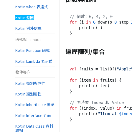
Kotlin when 表達式
// 倒數：6, 4, 2, 0
Kotlin 迴圈
for
 (i 
in
6
 downTo 
0
 step 
Kotlin 例外處理
    println(i)

函式與 Lambda
遍歷陣列/集合
Kotlin Function 函式
Kotlin Lambda 表示式
val
 fruits = listOf(
"Apple
物件導向
for
 (item 
in
 fruits) {

Kotlin 類別與物件
    println(item)

}

Kotlin 類別屬性
// 同時要 Index 和 Value
Kotlin Inheritance 繼承
for
 ((index, value) 
in
 fru
    println(
"Item at 
$inde
Kotlin Interface 介面
Kotlin Data Class 資料
類別