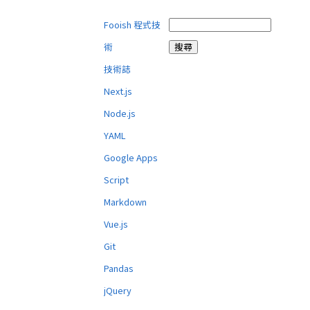
Fooish 程式技
術
技術誌
Next.js
Node.js
YAML
Google Apps
Script
Markdown
Vue.js
Git
Pandas
jQuery