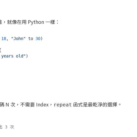
優雅，就像在用 Python 一樣：
 
18
, 
"John"
 to 
30
)



 years old"
)

N 次，不需要 Index，
函式是最乾淨的選擇。
repeat
出 3 次