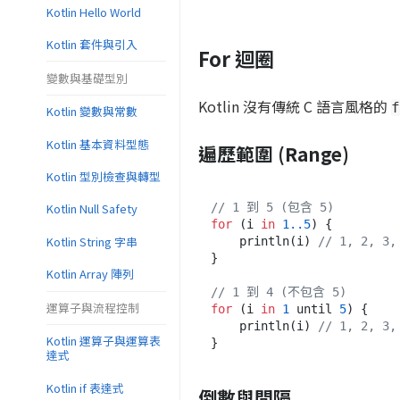
Kotlin Hello World
Kotlin 套件與引入
For 迴圈
變數與基礎型別
Kotlin 沒有傳統 C 語言風格的
f
Kotlin 變數與常數
Kotlin 基本資料型態
遍歷範圍 (Range)
Kotlin 型別檢查與轉型
// 1 到 5 (包含 5)
Kotlin Null Safety
for
 (i 
in
1.
.5
) {

Kotlin String 字串
    println(i) 
// 1, 2, 3,
}

Kotlin Array 陣列
// 1 到 4 (不包含 5)
運算子與流程控制
for
 (i 
in
1
 until 
5
) {

    println(i) 
// 1, 2, 3,
Kotlin 運算子與運算表
達式
Kotlin if 表達式
倒數與間隔