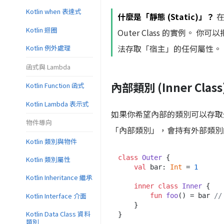
Kotlin when 表達式
什麼是「靜態 (Static)」？
在
Kotlin 迴圈
Outer Class 的實例
法存取「宿主」的任何屬性。
Kotlin 例外處理
函式與 Lambda
內部類別 (Inner Class
Kotlin Function 函式
Kotlin Lambda 表示式
如果你希望內部的類別可以存
物件導向
「內部類別」，會持有外部類別的參考
Kotlin 類別與物件
class
Outer
 {

Kotlin 類別屬性
val
 bar: 
Int
 = 
1
Kotlin Inheritance 繼承
inner
class
Inner
 {

Kotlin Interface 介面
fun
foo
()
 = bar 
/
    }

Kotlin Data Class 資料
}

類別