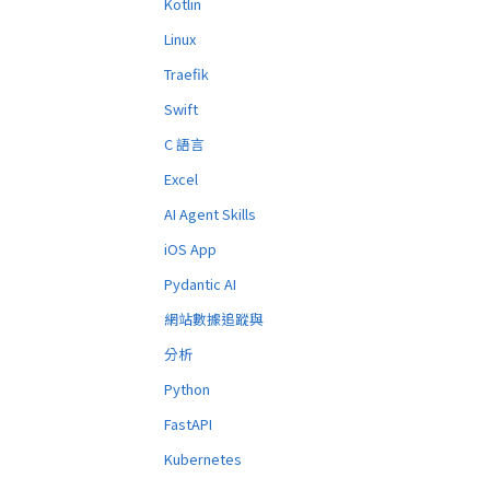
Kotlin
Linux
Traefik
Swift
C 語言
Excel
AI Agent Skills
iOS App
Pydantic AI
網站數據追蹤與
分析
Python
FastAPI
Kubernetes