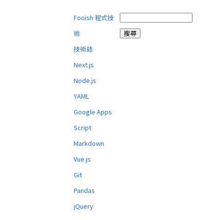
Fooish 程式技
術
技術誌
Next.js
Node.js
YAML
Google Apps
Script
Markdown
Vue.js
Git
Pandas
jQuery