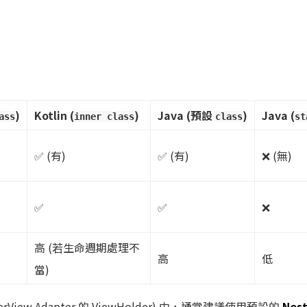
)
Kotlin (
)
Java (預設
)
Java (
ass
inner class
class
st
✅ (有)
✅ (有)
❌ (無)
✅
✅
❌
高 (若生命週期處理不
高
低
當)
clerView Adapter 的 ViewHolder) 中，通常建議使用預設的
Nest