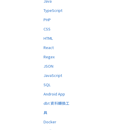
Java
TypeScript
PHP
CSS
HTML
React
Regex
JSON
JavaScript
SQL
Android App
dbt 資料轉換工
具
Docker