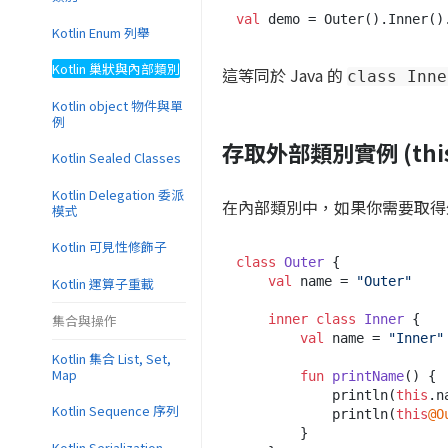
val
 demo = Outer().Inner()
Kotlin Enum 列舉
Kotlin 巢狀與內部類別
這等同於 Java 的
class Inne
Kotlin object 物件與單
例
存取外部類別實例 (this
Kotlin Sealed Classes
Kotlin Delegation 委派
在內部類別中，如果你需要取
模式
Kotlin 可見性修飾子
class
Outer
 {

val
 name = 
"Outer"
Kotlin 運算子重載
inner
class
Inner
 {

集合與操作
val
 name = 
"Inner"
Kotlin 集合 List, Set,
Map
fun
printName
()
 {

            println(
this
.n
Kotlin Sequence 序列
            println(
this
@O
        }

Kotlin Serialization