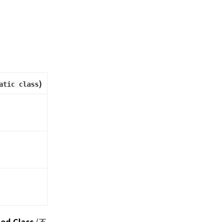
)
atic class
ed Class
(不