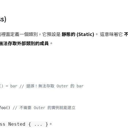
s)
在類別裡面定義一個類別，它預設是
靜態的 (Static)
。 這意味著它
無法存取外部類別的成員
。
er() = bar // 錯誤！無法存取 Outer 的 bar
foo() 
// 不需要 Outer 的實例就能建立
。
ss Nested { ... }