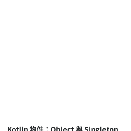
Kotlin 物件：Object 與 Singleton