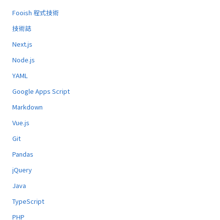
Fooish 程式技術
技術誌
Next.js
Node.js
YAML
Google Apps Script
Markdown
Vue.js
Git
Pandas
jQuery
Java
TypeScript
PHP