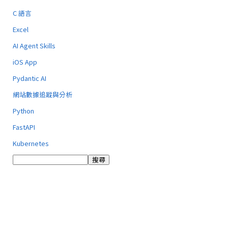
C 語言
Excel
AI Agent Skills
iOS App
Pydantic AI
網站數據追蹤與分析
Python
FastAPI
Kubernetes