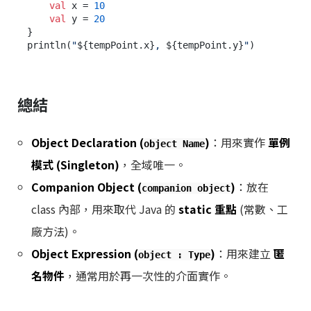
val
 x = 
10
val
 y = 
20
}

println(
"
${tempPoint.x}
, 
${tempPoint.y}
"
總結
Object Declaration (
)
：用來實作
單例
object Name
模式 (Singleton)
，全域唯一。
Companion Object (
)
：放在
companion object
class 內部，用來取代 Java 的
static 重點
(常數、工
廠方法)。
Object Expression (
)
：用來建立
匿
object : Type
名物件
，通常用於再一次性的介面實作。