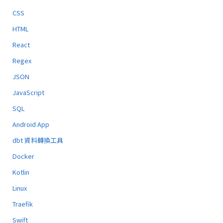
CSS
HTML
React
Regex
JSON
JavaScript
SQL
Android App
dbt 資料轉換工具
Docker
Kotlin
Linux
Traefik
Swift