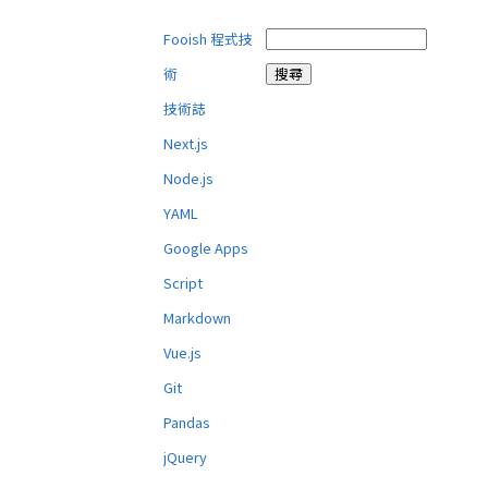
Fooish 程式技
術
技術誌
Next.js
Node.js
YAML
Google Apps
Script
Markdown
Vue.js
Git
Pandas
jQuery