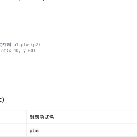
動呼叫 p1.plus(p2)
int(x=40, y=60)
c)
對應函式名
plus