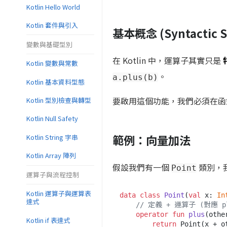
Kotlin Hello World
Kotlin 套件與引入
基本概念 (Syntactic S
變數與基礎型別
在 Kotlin 中，運算子其實只是
Kotlin 變數與常數
。
a.plus(b)
Kotlin 基本資料型態
要啟用這個功能，我們必須在
Kotlin 型別檢查與轉型
Kotlin Null Safety
範例：向量加法
Kotlin String 字串
Kotlin Array 陣列
假設我們有一個
類別，
Point
運算子與流程控制
Kotlin 運算子與運算表
data
class
Point
(
val
 x: 
In
達式
// 定義 + 運算子 (對應 p
operator
fun
plus
(othe
Kotlin if 表達式
return
 Point(x + o