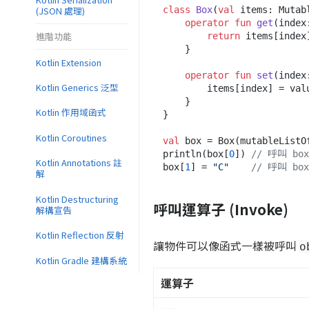
(JSON 處理)
class
Box
(
val
 items: Mutab
operator
fun
get
(index
進階功能
return
 items[index]
    }

Kotlin Extension
operator
fun
set
(index
Kotlin Generics 泛型
        items[index] = value

    }

Kotlin 作用域函式
}

Kotlin Coroutines
val
 box = Box(mutableListO
println(box[
0
]) 
// 呼叫 box
Kotlin Annotations 註
box[
1
] = 
"C"
// 呼叫 box
解
Kotlin Destructuring
呼叫運算子 (Invoke)
解構宣告
Kotlin Reflection 反射
讓物件可以像函式一樣被呼叫
o
Kotlin Gradle 建構系統
運算子