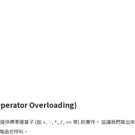
erator Overloading)
別提供標準運算子 (如
,
,
,
,
等) 的實作。 這讓我們寫出
+
-
*
/
==
堆函式呼叫。