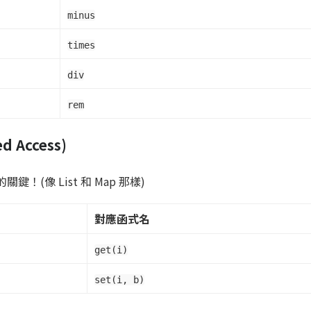
minus
times
div
rem
 Access)
鍵！(像 List 和 Map 那樣)
對應函式名
get(i)
set(i, b)