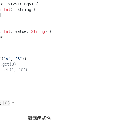
leList<String>) {

: 
Int
)
: String {



: 
Int
, value: 
String
)
 {

f(
"A"
, 
"B"
))

.get(0)
.set(1, "C")
。
bj()
對應函式名