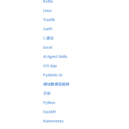
Kotlin
Linux
Traefik
Swift
C 語言
Excel
AI Agent Skills
iOS App
Pydantic AI
網站數據追蹤與
分析
Python
FastAPI
Kubernetes