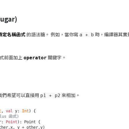
ugar)
特定名稱函式
的語法糖。 例如，當你寫
時，編譯器其實
a + b
函式前面加上
關鍵字。
operator
我們希望可以直接用
來相加。
p1 + p2
t
, 
val
 y: 
Int
) {

lus 函式)
r: 
Point
)
: Point {

ther.x, y + other.y)
