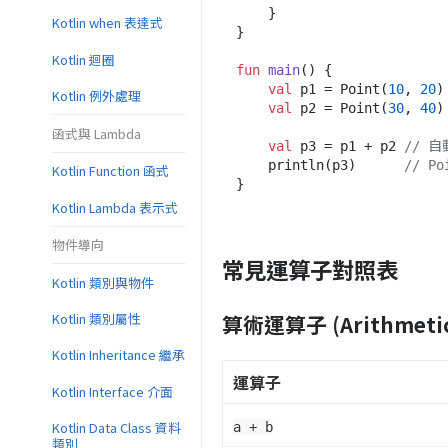
    }

Kotlin when 表達式
}

Kotlin 迴圈
fun
main
()
 {

val
 p1 = Point(
10
, 
20
)

Kotlin 例外處理
val
 p2 = Point(
30
, 
40
)

函式與 Lambda
val
 p3 = p1 + p2 
// 自
    println(p3)      
// Po
Kotlin Function 函式
Kotlin Lambda 表示式
物件導向
常見運算子對照表
Kotlin 類別與物件
算術運算子 (Arithmeti
Kotlin 類別屬性
Kotlin Inheritance 繼承
運算子
Kotlin Interface 介面
Kotlin Data Class 資料
a + b
類別