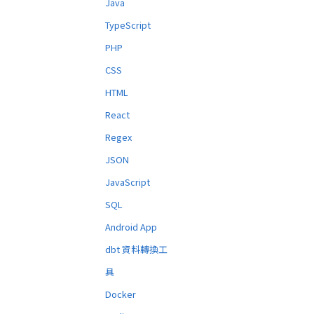
Java
TypeScript
PHP
CSS
HTML
React
Regex
JSON
JavaScript
SQL
Android App
dbt 資料轉換工
具
Docker