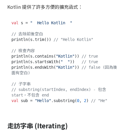
Kotlin 提供了許多方便的擴充函式：
val
 s = 
"  Hello Kotlin  "
// 去除前後空白
println(s.trim()) 
// "Hello Kotlin"
// 檢查內容
println(s.contains(
"Kotlin"
)) 
// true
println(s.startsWith(
"  "
))   
// true
println(s.endsWith(
"Kotlin"
)) 
// false (因為後
面有空白)
// 子字串
// substring(startIndex, endIndex) - 包含 
start，不包含 end
val
 sub = 
"Hello"
.substring(
0
, 
2
) 
// "He"
走訪字串 (Iterating)