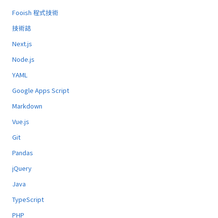
Fooish 程式技術
技術誌
Next.js
Node.js
YAML
Google Apps Script
Markdown
Vue.js
Git
Pandas
jQuery
Java
TypeScript
PHP