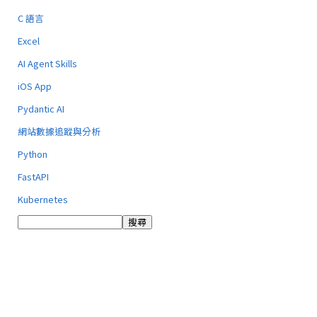
C 語言
Excel
AI Agent Skills
iOS App
Pydantic AI
網站數據追蹤與分析
Python
FastAPI
Kubernetes