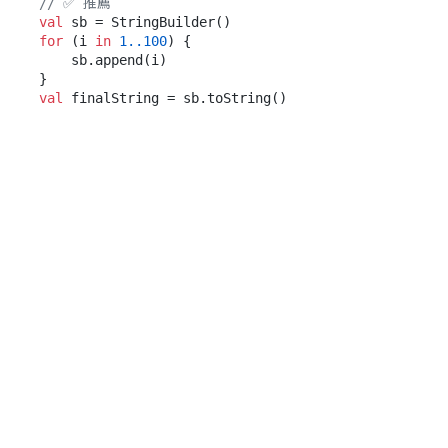
// ✅ 推薦
val
for
 (i 
in
1.
.100
) {

    sb.append(i)

val