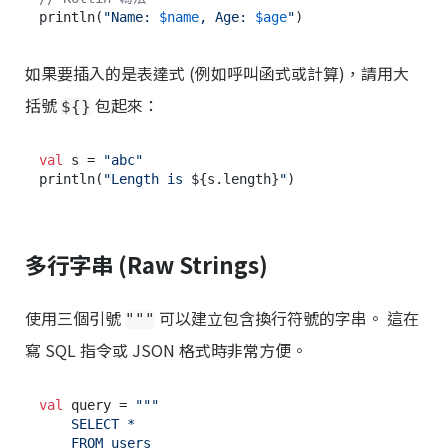
println(
"Name: 
$name
, Age: 
$age
"
如果要插入的是表達式 (例如呼叫函式或計算)，請用大
括號
包起來：
${}
val
 s = 
"abc"
println(
"Length is 
${s.length}
"
多行字串 (Raw Strings)
使用三個引號
可以建立包含換行符號的字串。 這在
"""
寫 SQL 指令或 JSON 格式時非常方便。
val
 query = 
"""

    SELECT * 

    FROM users 
