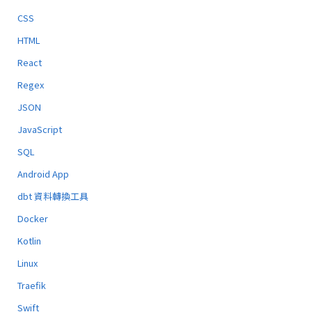
CSS
HTML
React
Regex
JSON
JavaScript
SQL
Android App
dbt 資料轉換工具
Docker
Kotlin
Linux
Traefik
Swift