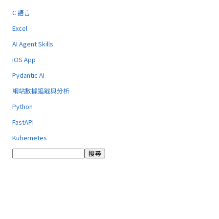
C 語言
Excel
AI Agent Skills
iOS App
Pydantic AI
網站數據追蹤與分析
Python
FastAPI
Kubernetes