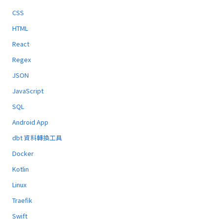
CSS
HTML
React
Regex
JSON
JavaScript
SQL
Android App
dbt 資料轉換工具
Docker
Kotlin
Linux
Traefik
Swift