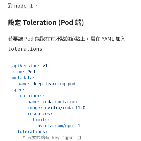
到
。
node-1
設定 Toleration (Pod 端)
若要讓 Pod 能跑在有汙點的節點上，需在 YAML 加入
：
tolerations
apiVersion:
v1
kind:
Pod
metadata:
name:
deep-learning-pod
spec:
containers:
-
name:
cuda-container
image:
nvidia/cuda:11.0
resources:
limits:
nvidia.com/gpu:
1
tolerations:
# 只要節點有 key="gpu" 且 