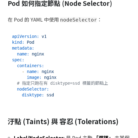
Pod 如何指定節點 (Node Selector)
在 Pod 的 YAML 中使用
：
nodeSelector
apiVersion:
v1
kind:
Pod
metadata:
name:
nginx
spec:
containers:
-
name:
nginx
image:
nginx
# 指定只跑在有 disktype=ssd 標籤的節點上
nodeSelector:
disktype:
ssd
汙點 (Taints) 與 容忍 (Tolerations)
Label/NodeSelector
: 是 Pod 主動
「選擇」
去某個