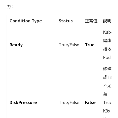
力：
Condition Type
Status
正常值
說明
Kubele
健康且
Ready
True/False
True
接收
Pod。
磁碟空
或 Inod
不足。
為
DiskPressure
True/False
False
True，
K8s 會