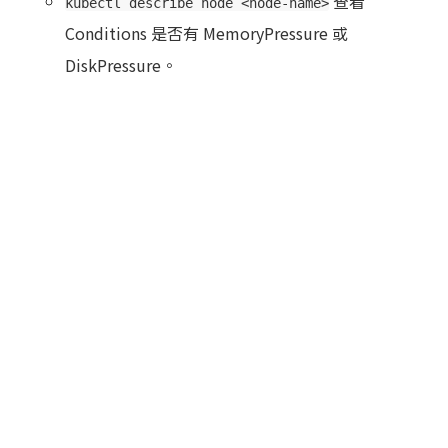
查看
kubectl describe node <node-name>
Conditions 是否有 MemoryPressure 或
DiskPressure。