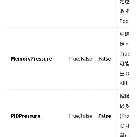
始垃圾
收或驅
Pod。
記憶體
足。若
True，
MemoryPressure
True/False
False
可能會
生 OOM
Killing
進程數
過多
PIDPressure
True/False
False
(Proces
ID 耗
盡)。