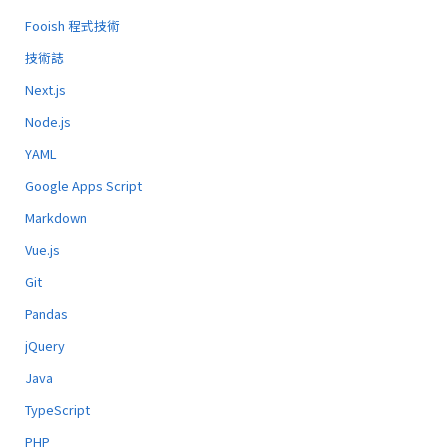
Fooish 程式技術
技術誌
Next.js
Node.js
YAML
Google Apps Script
Markdown
Vue.js
Git
Pandas
jQuery
Java
TypeScript
PHP