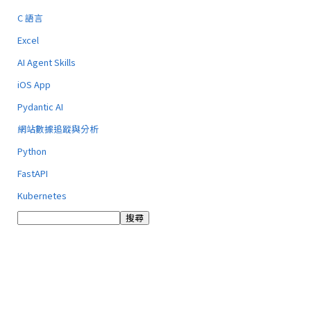
C 語言
Excel
AI Agent Skills
iOS App
Pydantic AI
網站數據追蹤與分析
Python
FastAPI
Kubernetes