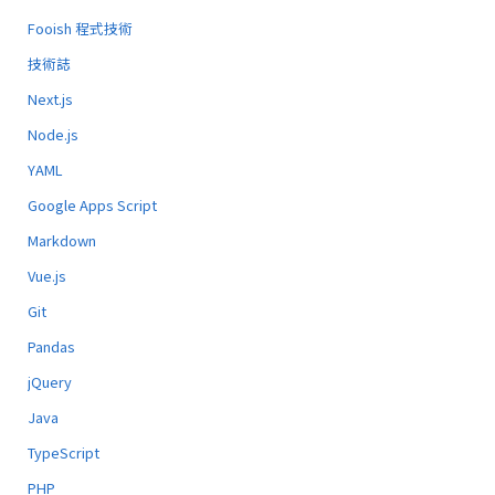
Fooish 程式技術
技術誌
Next.js
Node.js
YAML
Google Apps Script
Markdown
Vue.js
Git
Pandas
jQuery
Java
TypeScript
PHP