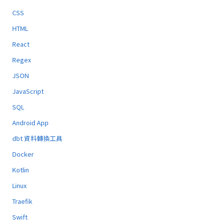
CSS
HTML
React
Regex
JSON
JavaScript
SQL
Android App
dbt 資料轉換工具
Docker
Kotlin
Linux
Traefik
Swift