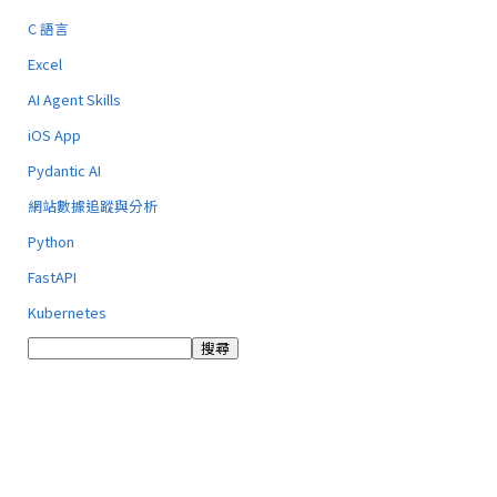
C 語言
Excel
AI Agent Skills
iOS App
Pydantic AI
網站數據追蹤與分析
Python
FastAPI
Kubernetes