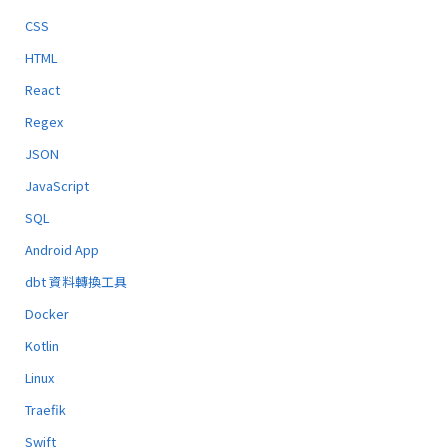
CSS
HTML
React
Regex
JSON
JavaScript
SQL
Android App
dbt 資料轉換工具
Docker
Kotlin
Linux
Traefik
Swift