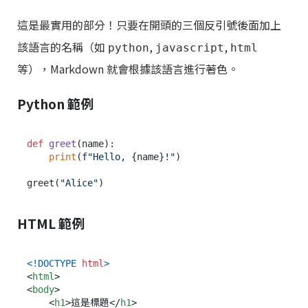
這是最實用的部分！只要在開頭的三個反引號後面加上
該語言的名稱（如
,
,
python
javascript
html
等），Markdown 就會根據該語言進行著色。
Python 範例
def
greet
(
name
):

print
(
f"Hello, 
{name}
!"
)

greet(
"Alice"
HTML 範例
<!DOCTYPE 
html
>
<
html
>
<
body
>
<
h1
>
這是標題
</
h1
>