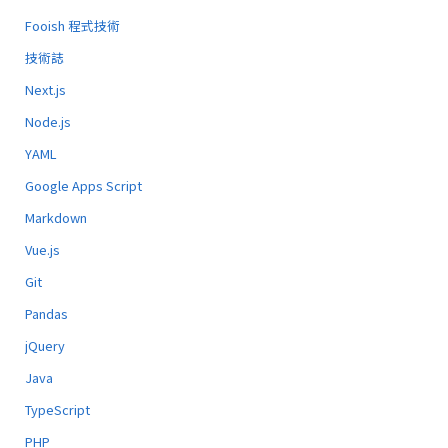
Fooish 程式技術
技術誌
Next.js
Node.js
YAML
Google Apps Script
Markdown
Vue.js
Git
Pandas
jQuery
Java
TypeScript
PHP