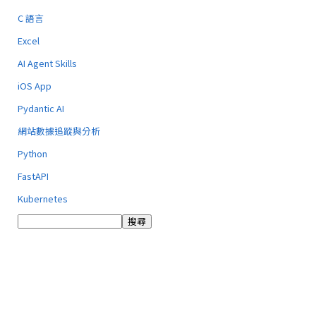
C 語言
Excel
AI Agent Skills
iOS App
Pydantic AI
網站數據追蹤與分析
Python
FastAPI
Kubernetes