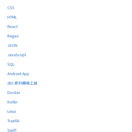
CSS
HTML
React
Regex
JSON
JavaScript
SQL
Android App
dbt 資料轉換工具
Docker
Kotlin
Linux
Traefik
Swift