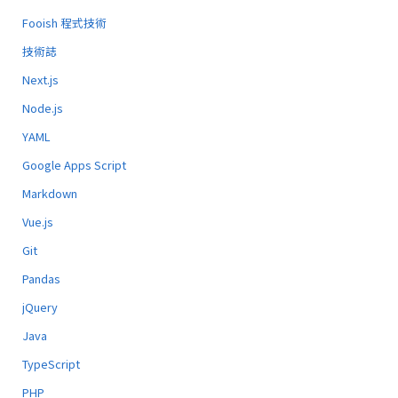
Fooish 程式技術
技術誌
Next.js
Node.js
YAML
Google Apps Script
Markdown
Vue.js
Git
Pandas
jQuery
Java
TypeScript
PHP