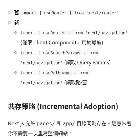
舊
:
import { useRouter } from 'next/router'
新
:
import { useRouter } from 'next/navigation'
(僅限 Client Component，用於導航)
import { useSearchParams } from
(讀取 Query Params)
'next/navigation'
import { usePathname } from
(讀取路徑)
'next/navigation'
共存策略 (Incremental Adoption)
Next.js 允許
和
目錄同時存在。這意味著
pages/
app/
你不需要一次重寫整個網站。