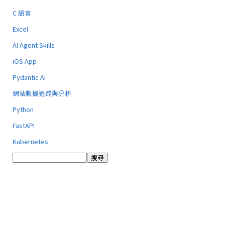
C 語言
Excel
AI Agent Skills
iOS App
Pydantic AI
網站數據追蹤與分析
Python
FastAPI
Kubernetes