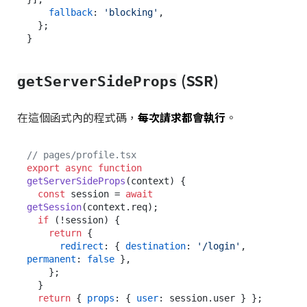
fallback
: 
'blocking'
,

  };

(SSR)
getServerSideProps
在這個函式內的程式碼，
每次請求都會執行
。
// pages/profile.tsx
export
async
function
getServerSideProps
(
context
) {

const
 session = 
await
getSession
(context.
req
);

if
 (!session) {

return
 {

redirect
: { 
destination
: 
'/login'
, 
permanent
: 
false
 },

    };

  }

return
 { 
props
: { 
user
: session.
user
 } };
