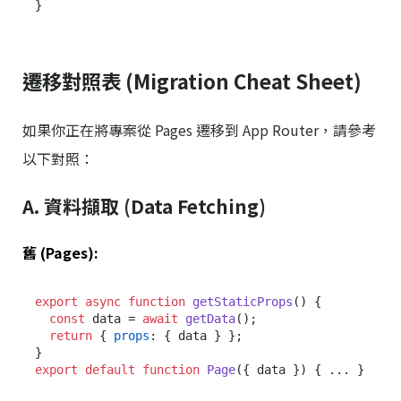
遷移對照表 (Migration Cheat Sheet)
如果你正在將專案從 Pages 遷移到 App Router，請參考
以下對照：
A. 資料擷取 (Data Fetching)
舊 (Pages):
export
async
function
getStaticProps
(
) {

const
 data = 
await
getData
();

return
 { 
props
: { data } };

export
default
function
Page
(
{ data }