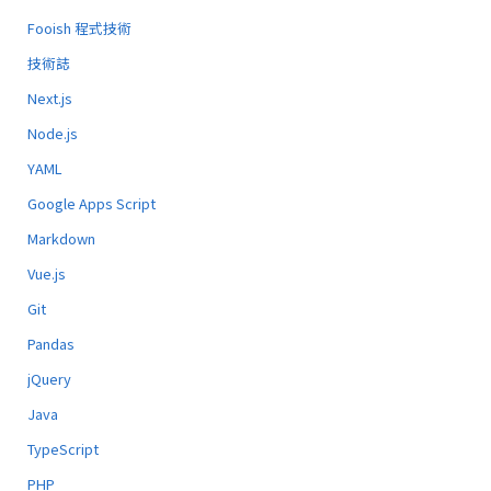
Fooish 程式技術
技術誌
Next.js
Node.js
YAML
Google Apps Script
Markdown
Vue.js
Git
Pandas
jQuery
Java
TypeScript
PHP