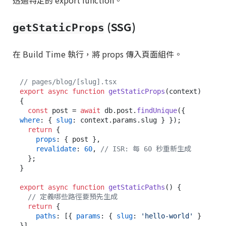
透過特定的 export function。
(SSG)
getStaticProps
在 Build Time 執行，將 props 傳入頁面組件。
// pages/blog/[slug].tsx
export
async
function
getStaticProps
(
context
) 
{

const
 post = 
await
 db.
post
.
findUnique
({ 
where
: { 
slug
: context.
params
.
slug
 } });

return
 {

props
: { post },

revalidate
: 
60
, 
// ISR: 每 60 秒重新生成
  };

}

export
async
function
getStaticPaths
(
) {

// 定義哪些路徑要預先生成
return
 {

paths
: [{ 
params
: { 
slug
: 
'hello-world'
 } 
}],
