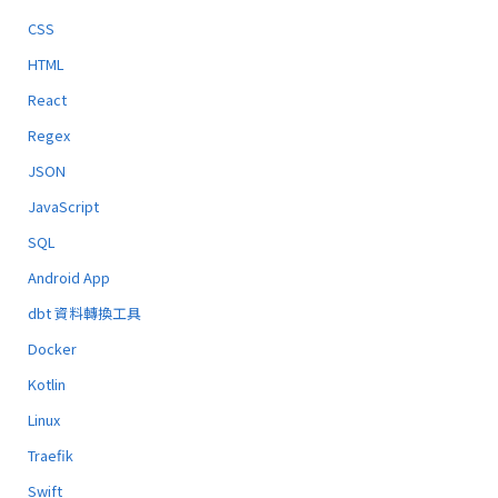
CSS
HTML
React
Regex
JSON
JavaScript
SQL
Android App
dbt 資料轉換工具
Docker
Kotlin
Linux
Traefik
Swift