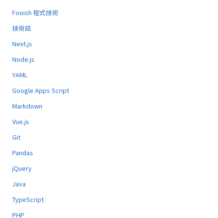
Fooish 程式技術
技術誌
Next.js
Node.js
YAML
Google Apps Script
Markdown
Vue.js
Git
Pandas
jQuery
Java
TypeScript
PHP