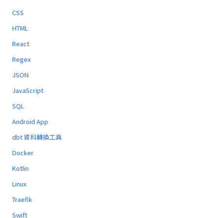
CSS
HTML
React
Regex
JSON
JavaScript
SQL
Android App
dbt 資料轉換工具
Docker
Kotlin
Linux
Traefik
Swift