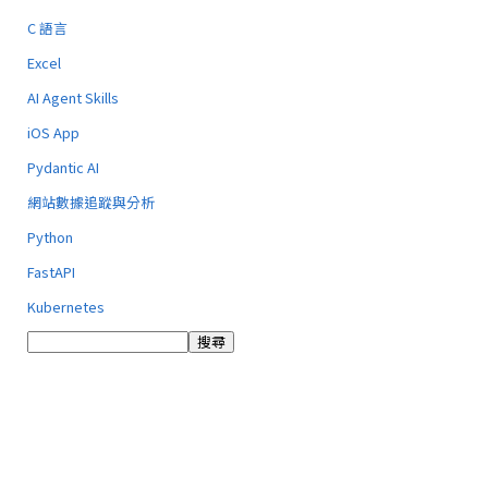
C 語言
Excel
AI Agent Skills
iOS App
Pydantic AI
網站數據追蹤與分析
Python
FastAPI
Kubernetes